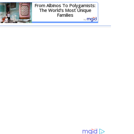
From Albinos To Polygamists:
The World's Most Unique
Families
Детальніше