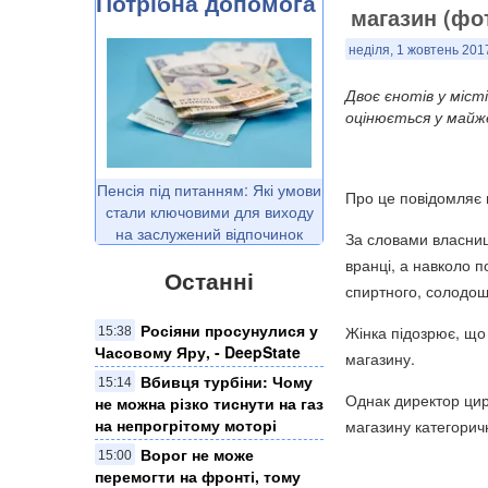
Потрібна допомога
магазин (фо
неділя, 1 жовтень 2017
Двоє єнотів у міст
оцінюється у майж
Пенсія під питанням: Які умови
Про це повідомляє
стали ключовими для виходу
на заслужений відпочинок
За словами власниці
вранці, а навколо п
Останні
спиртного, солодощ
Росіяни просунулися у
Жінка підозрює, що
15:38
Часовому Яру, - DeepState
магазину.
Вбивця турбіни: Чому
15:14
Однак директор цирк
не можна різко тиснути на газ
на непрогрітому моторі
магазину категорич
Ворог не може
15:00
перемогти на фронті, тому