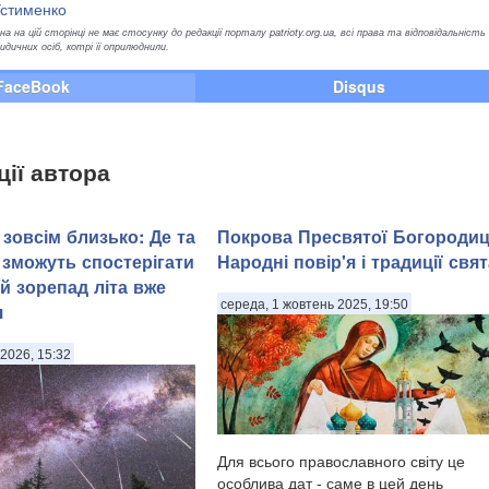
Устименко
а на цій сторінці не має стосунку до редакції порталу patrioty.org.ua, всі права та відповідальність
ичних осіб, котрі її оприлюднили.
FaceBook
Disqus
ції автора
зовсім близько: Де та
Покрова Пресвятої Богородиц
 зможуть спостерігати
Народні повір'я і традиції свят
й зорепад літа вже
середа, 1 жовтень 2025, 19:50
я
2026, 15:32
Для всього православного світу це
особлива дат - саме в цей день