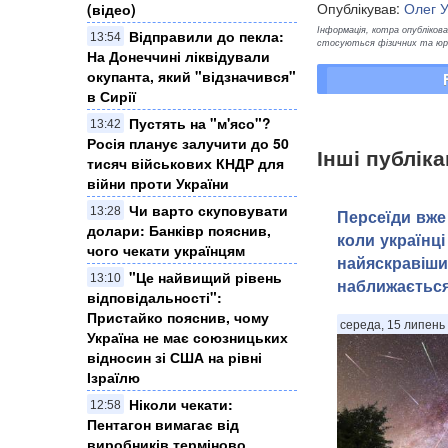
Опублікував:
Олег 
(відео)
Інформація, котра опублікован
Відправили до пекла:
13:54
стосуються фізичних та юрид
На Донеччині ліквідували
окупанта, який "відзначився"
в Сирії
Пустять на "м'ясо"?
13:42
Росія планує залучити до 50
Інші публіка
тисяч військових КНДР для
війни проти України
Чи варто скуповувати
13:28
Персеїди вже 
долари: Банківр пояснив,
коли українці
чого чекати українцям
найяскравіши
"Це найвищий рівень
13:10
наближаєтьс
відповідальності":
Пристайко пояснив, чому
середа, 15 липень 
Україна не має союзницьких
відносин зі США на рівні
Ізраїлю
Ніколи чекати:
12:58
Пентагон вимагає від
виробників терміново