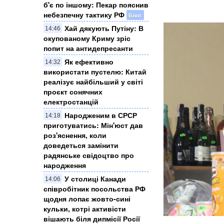
б'є по іншому: Пекар пояснив
небезпечну тактику РФ
Блог
Хай дякують Путіну: В
14:46
окупованому Криму зріс
попит на антидепресанти
Як ефективно
14:32
використати пустелю: Китай
реалізує найбільший у світі
проєкт сонячних
електростанцій
Народженим в СРСР
14:18
приготуватись: Мін'юст дав
роз'яснення, коли
доведеться замінити
радянське свідоцтво про
народження
У столиці Канади
14:06
співробітник посольства РФ
щодня лопає жовто-сині
кульки, котрі активісти
вішають біля дипмісії Росії