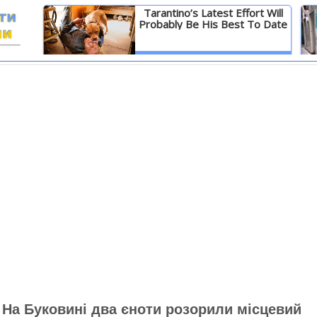
Tarantino’s Latest Effort Will
Probably Be His Best To Date
И
Детальніше
: На Буковині два єноти розорили місцевий