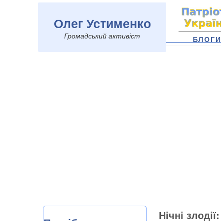
Олег Устименко
Громадський активіст
БЛОГ
Нічні злодії