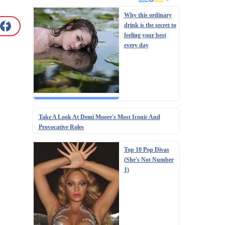
Why this ordinary
drink is the secret to
feeling your best
every day
Take A Look At Demi Moore's Most Iconic And
Provocative Roles
Top 10 Pop Divas
(She's Not Number
1)