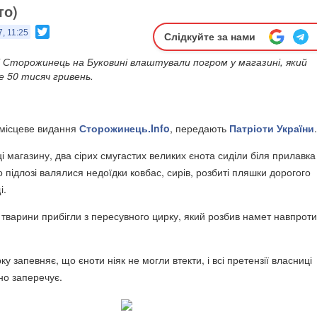
то)
Twitter
, 11:25
Слідкуйте за нами
і Сторожинець на Буковині влаштували погром у магазині, який
е 50 тисяч гривень.
 місцеве видання
Сторожинець.Info
, передають
Патріоти України
.
 магазину, два сірих смугастих великих єнота сиділи біля прилавка
о підлозі валялися недоїдки ковбас, сирів, розбиті пляшки дорогого
і.
 тварини прибігли з пересувного цирку, який розбив намет навпроти
у запевняє, що єноти ніяк не могли втекти, і всі претензії власниці
но заперечує.