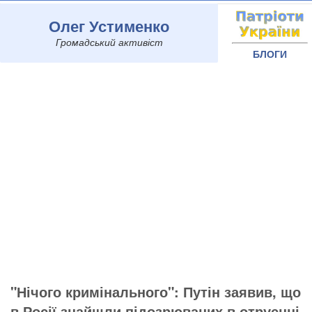
Олег Устименко
Громадський активіст
БЛОГИ
"Нічого кримінального": Путін заявив, що
в Росії знайшли підозрюваних в отруєнні