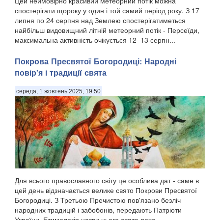
Цей неймовірно красивий метеорний потік можна
спостерігати щороку у один і той самий період року. З 17
липня по 24 серпня над Землею спостерігатиметься
найбільш видовищний літній метеорний потік - Персеїди,
максимальна активність очікується 12–13 серпн...
Покрова Пресвятої Богородиці: Народні
повір'я і традиції свята
середа, 1 жовтень 2025, 19:50
Для всього православного світу це особлива дат - саме в
цей день відзначається велике свято Покрови Пресвятої
Богородиці. З Третьою Пречистою пов'язано безліч
народних традицій і забобонів, передають Патріоти
України. Етимологія назви цього свята похо...