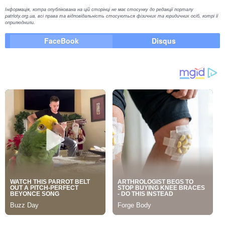
Інформація, котра опублікована на цій сторінці не має стосунку до редакції порталу
patrioty.org.ua, всі права та відповідальність стосуються фізичних та юридичних осіб, котрі її
оприлюднили.
FaceBook
Disqus