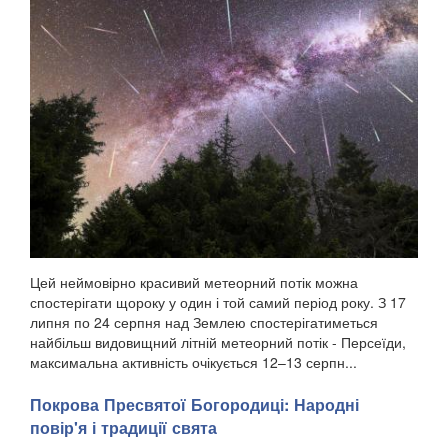
Цей неймовірно красивий метеорний потік можна
спостерігати щороку у один і той самий період року. З 17
липня по 24 серпня над Землею спостерігатиметься
найбільш видовищний літній метеорний потік - Персеїди,
максимальна активність очікується 12–13 серпн...
Покрова Пресвятої Богородиці: Народні
повір'я і традиції свята