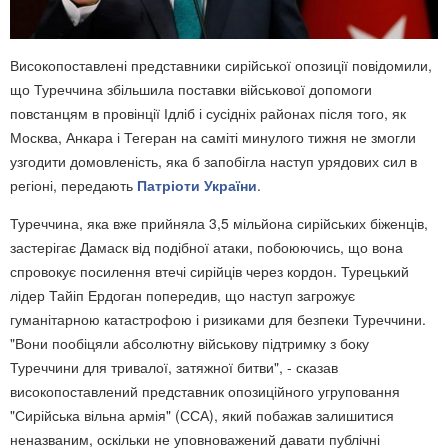
Високопоставлені представники сирійської опозиції повідомили,
що Туреччина збільшила поставки військової допомоги
повстанцям в провінції Ідліб і сусідніх районах після того, як
Москва, Анкара і Тегеран на саміті минулого тижня не змогли
узгодити домовленість, яка б запобігла наступ урядових сил в
регіоні, передають
Патріоти України
.
Туреччина, яка вже прийняла 3,5 мільйона сирійських біженців,
застерігає Дамаск від подібної атаки, побоюючись, що вона
спровокує посилення втечі сирійців через кордон. Турецький
лідер Тайіп Ердоган попередив, що наступ загрожує
гуманітарною катастрофою і ризиками для безпеки Туреччини.
"Вони пообіцяли абсолютну військову підтримку з боку
Туреччини для тривалої, затяжної битви", - сказав
високопоставлений представник опозиційного угруповання
"Сирійська вільна армія" (ССА), який побажав залишитися
неназваним, оскільки не уповноважений давати публічні