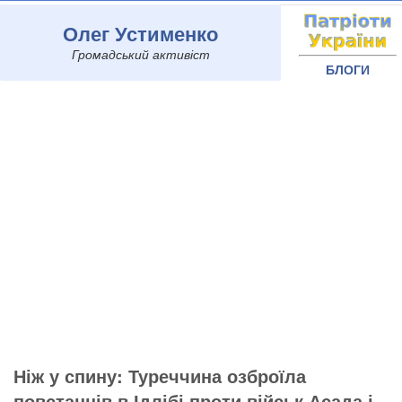
Олег Устименко
Громадський активіст
БЛОГИ
Ніж у спину: Туреччина озброїла
повстанців в Ідлібі проти військ Асада і