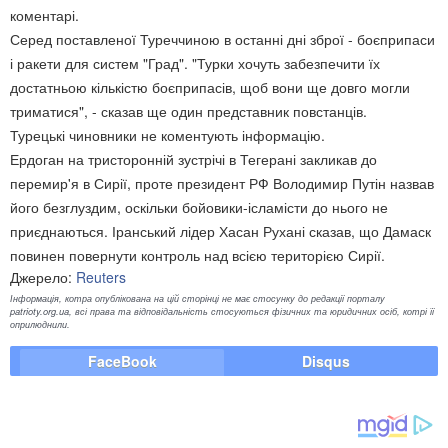
коментарі.
Серед поставленої Туреччиною в останні дні зброї - боєприпаси
і ракети для систем "Град". "Турки хочуть забезпечити їх
достатньою кількістю боєприпасів, щоб вони ще довго могли
триматися", - сказав ще один представник повстанців.
Турецькі чиновники не коментують інформацію.
Ердоган на тристоронній зустрічі в Тегерані закликав до
перемир'я в Сирії, проте президент РФ Володимир Путін назвав
його безглуздим, оскільки бойовики-ісламісти до нього не
приєднаються. Іранський лідер Хасан Рухані сказав, що Дамаск
повинен повернути контроль над всією територією Сирії.
Джерело:
Reuters
Інформація, котра опублікована на цій сторінці не має стосунку до редакції порталу
patrioty.org.ua, всі права та відповідальність стосуються фізичних та юридичних осіб, котрі її
оприлюднили.
FaceBook
Disqus