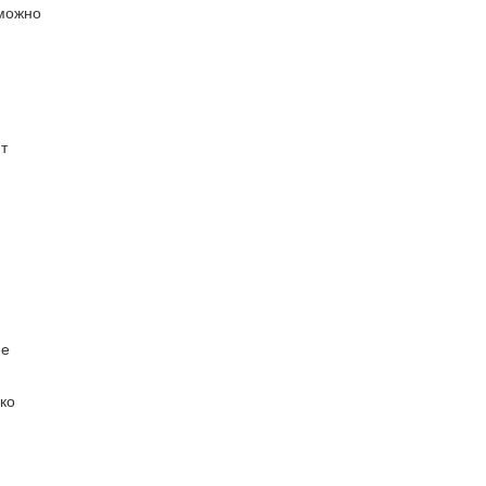
 можно
т
ие
ко