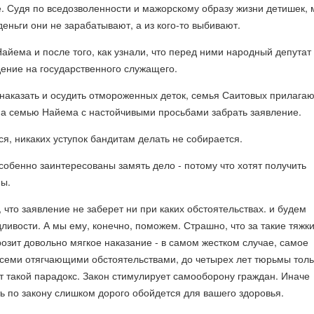
. Судя по вседозволенности и мажорскому образу жизни детишек,
деньги они не зарабатывают, а из кого-то выбивают.
йема и после того, как узнали, что перед ними народный депутат
ение на государственного служащего.
 наказать и осудить отмороженных деток, семья Саитовых прилагаю
 на семью Найема с настойчивыми просьбами забрать заявление.
я, никаких уступок бандитам делать не собирается.
обенно заинтересованы замять дело - потому что хотят получить
ны.
 что заявление не заберет ни при каких обстоятельствах. и будем
ливости. А мы ему, конечно, поможем. Страшно, что за такие тяжк
розит довольно мягкое наказание - в самом жестком случае, самое
всеми отягчающими обстоятельствами, до четырех лет тюрьмы толь
Вот такой парадокс. Закон стимулирует самооборону граждан. Иначе
ь по закону слишком дорого обойдется для вашего здоровья.