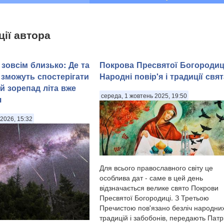
ції автора
зовсім близько: Де та
Покрова Пресвятої Богородиц
 зможуть спостерігати
Народні повір'я і традиції свят
й зорепад літа вже
середа, 1 жовтень 2025, 19:50
я
2026, 15:32
Для всього православного світу це
особлива дат - саме в цей день
відзначається велике свято Покрови
Пресвятої Богородиці. З Третьою
Пречистою пов'язано безліч народни
традицій і забобонів, передають Патр