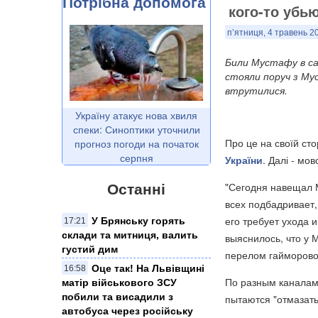
Потрібна допомога
кого-то убью
п’ятниця, 4 травень 2
Били Мустафу в сам
стояли поруч з Мус
втрутилися.
Україну атакує нова хвиля
спеки: Синоптики уточнили
Про це на своїй ст
прогноз погоди на початок
серпня
України
. Далі - мо
Останні
"Сегодня навещал 
всех подбадривает,
​У Брянську горять
его требует ухода 
17:21
склади та митниця, валить
выяснилось, что у 
густий дим
перелом гайморовой
Оце так! На Львівщині
16:58
По разным каналам
матір військового ЗСУ
побили та висадили з
пытаются "отмазать
автобуса через російську