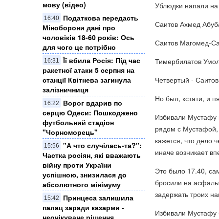
мову (відео)
Ублюдки напали на
Податкова передасть
16:40
Саитов Ахмед Абуба
Міноборони дані про
чоловіків 18-60 років: Ось
Саитов Магомед-Сал
для чого це потрібно
Її вбила Росія: Під час
Тимербилатов Умолт
16:31
ракетної атаки 5 серпня на
Четвертый - Саито
станції Квітнева загинула
залізничниця
Но был, кстати, и п
Ворог вдарив по
16:22
серцю Одеси: Пошкоджено
Избивали Мустафу в
футбольний стадіон
рядом с Мустафой, 
"Чорноморець"
кажется, что дело 
"А что случілась-та?":
15:56
иначе возникает вп
Частка росіян, які вважають
війну проти України
Это было 17.40, са
успішною, знизилася до
бросили на асфаль
абсолютного мінімуму
задержать троих н
Принцеса залишила
15:42
палац заради казарми -
Избивали Мустафу 
неочікуване рішення