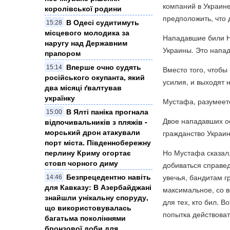
компаний в Украине
королівської родини
предположить, что 
В Одесі судитимуть
15:28
місцевого молодика за
Нападавшие били На
наругу над Державним
Украины. Это напад
прапором
Вперше очно судять
15:14
Вместо того, чтобы
російського окупанта, який
усилия, и выходят
два місяці ґвалтував
українку
Мустафа, разумеетс
​В Ялті паніка прогнала
15:00
Двое нападавших ос
відпочивальників з пляжів -
морський дрон атакували
гражданство Украи
порт міста. Південнобережну
Но Мустафа сказал,
перлину Криму огортає
стовп чорного диму
добиваться справед
Безпрецедентно навіть
увечья, бандитам г
14:46
для Кавказу: В Азербайджані
максимальное, со 
знайшли унікальну споруду,
для тех, кто бил. 
що використовувалась
попытка действоват
багатьма поколіннями
бронзової доби для