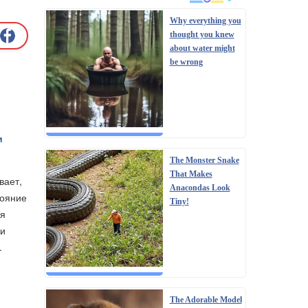
Why everything you
thought you knew
about water might
be wrong
и
The Monster Snake
That Makes
вает,
Anacondas Look
тояние
Tiny!
ия
 и
.
The Adorable Model