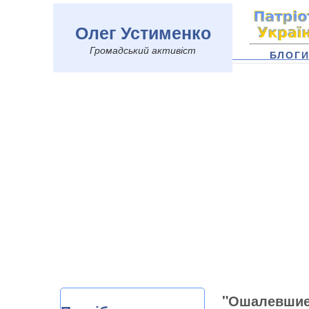
Олег Устименко
Громадський активіст
БЛОГ
"Ошалевшие 