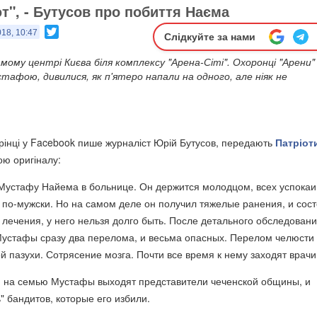
т", - Бутусов про побиття Наєма
Twitter
018, 10:47
Слідкуйте за нами
ому центрі Києва біля комплексу "Арена-Сіті". Охоронці "Арени"
тафою, дивилися, як п'ятеро напали на одного, але ніяк не
орінці у Facebook пише журналіст Юрій Бутусов, передають
Патріот
вою оригіналу:
Мустафу Найема в больнице. Он держится молодцом, всех успокаи
 по-мужски. Но на самом деле он получил тяжелые ранения, и сос
и лечения, у него нельзя долго быть. После детального обследован
Мустафы сразу два перелома, и весьма опасных. Перелом челюсти
 пазухи. Сотрясение мозга. Почти все время к нему заходят врачи
 на семью Мустафы выходят представители чеченской общины, и
" бандитов, которые его избили.