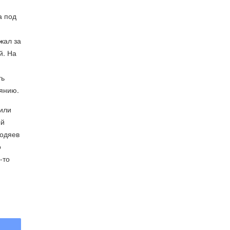
а под
жал за
й. На
ть
оянию.
 или
ый
годяев
о
-то