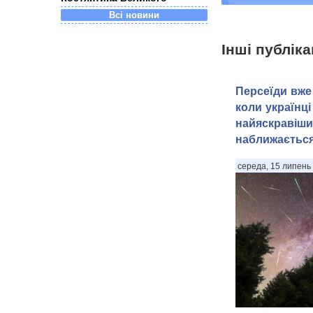
Всі новини
Інші публіка
Персеїди вже 
коли українці
найяскравіши
наближаєтьс
середа, 15 липень 