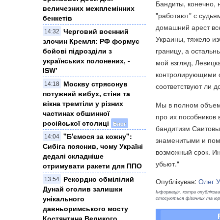
Бандиты, конечно, 
величезних межплемінних
"работают" с судья
бенкетів
домашний арест все
Черговий воєнний
14:32
Украины, тяжело из
злочин Кремля: ​РФ формує
границу, а остальн
бойові підрозділи з
українських полонених, -
мой взгляд, Левицк
ISWʼ
контролирующими о
Москву стрясонув
14:18
соответствуют ли д
потужний вибух, стіни та
вікна тремтіли у різних
Мы в полном объеме
частинах обшинної
про их пособников 
російської столиці
Блог
бандитизм Саитовых
"Б'ємося за кожну":
14:04
знаменитыми и пом
Сибіга пояснив, чому Україні
возможный срок. И
дедалі складніше
убьют."
отримувати ракети для ППО
Рекордно обмілілий
13:54
Опублікував:
Олег 
Дунай оголив залишки
Інформація, котра опублікован
унікального
стосуються фізичних та юрид
давньоримського мосту
Костянтина Великого