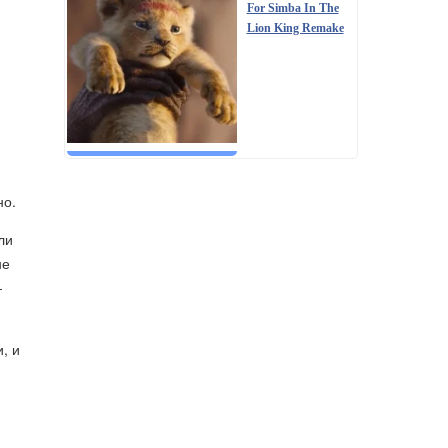
For Simba In The
Lion King Remake
но.
ли
не
-
, и