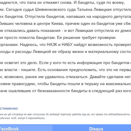
надеются, что папа их отмажет снова. И бандиты, судя по всему,
ми. Сегодня судья Шевченковского суда Татьяна Левицкая отпустил
х бандитов. Отпустила бандитов, напавших на народного депутата
бивших человека в центре Киева, причем один из бандитов уже сбе
ые отказались давать показания - и вот Левицкая отпустила их домо
ая просто помогла бандитам. Ее решение требует проверки
рганами. Надеюсь, что НАЗК и НАБУ найдут возможность провери
оходы и расходы Левицкой ее образу жизни и материальному сост
 осветит это дело. Если у кого-то есть информация про бандитов
во власти - пишите. Есть основания предположить, что это не перв
, возможно, ранее им удавалось отмазаться. Давайте сделаем не
ожем правосудию, чтобы бандиты пошли в тюрьму на максимальн
наче ошалевшие от безнаказанности бандиты в следующий раз кого
Устименко
а на цій сторінці не має стосунку до редакції порталу patrioty.org.ua, всі права та відповідальність
ичних осіб, котрі її оприлюднили.
FaceBook
Disqus