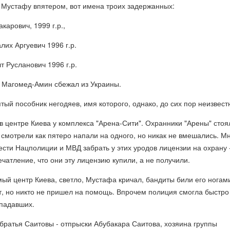
 Мустафу впятером, вот имена троих задержанных:
карович, 1999 г.р.,
их Аргуевич 1996 г.р.
 Русланович 1996 г.р.
в Магомед-Амин сбежал из Украины.
ятый пособник негодяев, имя которого, однако, до сих пор неизвест
 центре Киева у комплекса "Арена-Сити". Охранники "Арены" стоя
смотрели как пятеро напали на одного, но никак не вмешались. М
чести Нацполиции и МВД забрать у этих уродов лицензии на охрану 
ечатление, что они эту лицензию купили, а не получили.
мый центр Киева, светло, Мустафа кричал, бандиты били его ногами
т, но никто не пришел на помощь. Впрочем полиция смогла быстро
ападавших.
братья Саитовы - отпрыски Абубакара Саитова, хозяина группы