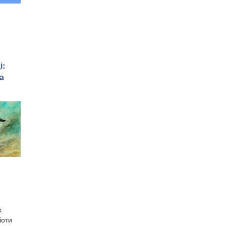
і:
а
х
іоти