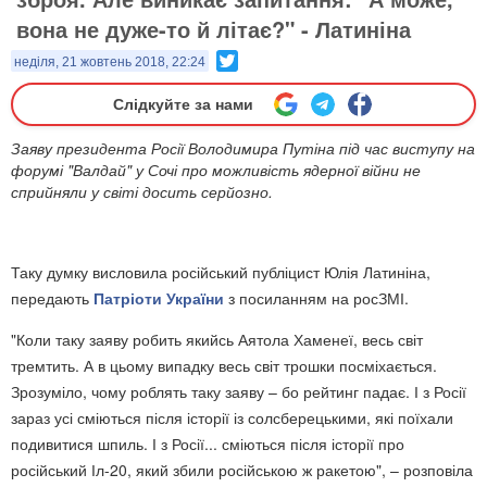
вона не дуже-то й літає?" - Латиніна
Twitter
неділя, 21 жовтень 2018, 22:24
Слідкуйте за нами
Заяву президента Росії Володимира Путіна під час виступу на
форумі "Валдай" у Сочі про можливість ядерної війни не
сприйняли у світі досить серйозно.
Таку думку висловила російський публіцист Юлія Латиніна,
передають
Патріоти України
з посиланням на росЗМІ.
"Коли таку заяву робить якийсь Аятола Хаменеї, весь світ
тремтить. А в цьому випадку весь світ трошки посміхається.
Зрозуміло, чому роблять таку заяву – бо рейтинг падає. І з Росії
зараз усі сміються після історії із солсберецькими, які поїхали
подивитися шпиль. І з Росії... сміються після історії про
російський Іл-20, який збили російською ж ракетою", – розповіла