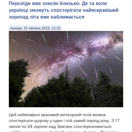
Персеїди вже зовсім близько: Де та коли
українці зможуть спостерігати найяскравіший
зорепад літа вже наближається
середа, 15 липень 2026, 15:32
Цей неймовірно красивий метеорний потік можна
спостерігати щороку у один і той самий період року. З 17
липня по 24 серпня над Землею спостерігатиметься
найбільш видовищний літній метеорний потік - Персеїди,