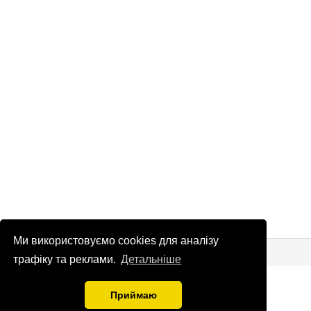
Ми використовуємо cookies для аналізу
© Патріоти України 2026
Правова інформація
трафіку та реклами.
Детальніше
info
@
patrioty.org.ua
Приймаю