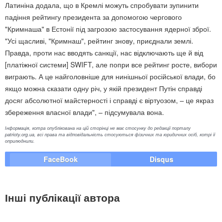
Латиніна додала, що в Кремлі можуть спробувати зупинити
падіння рейтингу президента за допомогою чергового
"Кримнаша" в Естонії під загрозою застосування ядерної зброї.
"Усі щасливі, "Кримнаш", рейтинг знову, приєднали землі.
Правда, проти нас вводять санкції, нас відключають ще й від
[платіжної системи] SWIFT, але попри все рейтинг росте, вибори
виграють. А це найголовніше для нинішньої російської влади, бо
якщо можна сказати одну річ, у якій президент Путін справді
досяг абсолютної майстерності і справді є віртуозом, – це якраз
збереження власної влади", – підсумувала вона.
Інформація, котра опублікована на цій сторінці не має стосунку до редакції порталу
patrioty.org.ua, всі права та відповідальність стосуються фізичних та юридичних осіб, котрі її
оприлюднили.
FaceBook
Disqus
Інші публікації автора