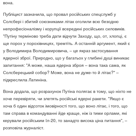
вона.
Публіцист зазначила, що провал російських спецслужб у
Солсбері і збитий союзниками літак оголили всю безодню
непрофесіоналізму і корупції всередині російських силовиків.
"Путіну терміново треба дати відчути Заходу, що, от, хлопці, є
ще порох у порохівницях, тремтіть. А останній аргумент, який є
у Володимира Володимировича, – це якраз застосування
ядерної зброї. Природно, що у багатьох у глибині душі виникає
запитання: "А може, наша ядерна зброя – вона така сама, як
Солсберецький собор? Може, вона не дуже-то й літає?" –
підкреслила Латиніна.
Вона додала, що розрахунок Путіна полягає в тому, що ніхто не
хоче перевіряти, чи злетять російські ядерні ракети. "Якщо є
хоча б один відсоток імовірності того, що воно літає, і того, що
там справа в командуванні йде краще, ніж із тими орлами, які
керували російським Іл-20, то занадто висока ціна питання", –
розповіла журналіст.