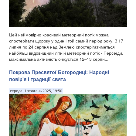
Цей неймовірно красивий метеорний потік можна
спостерігати щороку у один і той самий період року. З 17
липня по 24 серпня над Землею спостерігатиметься
найбільш видовищний літній метеорний потік - Персеїди,
максимальна активність очікується 12–13 серпн...
Покрова Пресвятої Богородиці: Народні
повір'я і традиції свята
середа, 1 жовтень 2025, 19:50