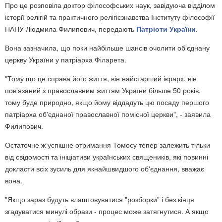
Про це розповіла доктор філософських наук, завідуюча відділом
історії релігій та практичного релігієзнавства Інституту філософії
НАНУ Людмила Филипович, передають
Патріоти України
.
Вона зазначила, що поки найбільше шансів очолити об'єднану
церкву України у патріарха Філарета.
"Тому що це справа його життя, він найстарший ієрарх, він
пов'язаний з православним життям України більше 50 років,
тому буде природно, якщо йому віддадуть цю посаду першого
патріарха об'єднаної православної помісної церкви", - заявила
Филипович.
Остаточне ж успішне отримання Томосу тепер залежить тільки
від свідомості та ініціативи українських священиків, які повинні
докласти всіх зусиль для якнайшвидшого об'єднання, вважає
вона.
"Якщо зараз будуть влаштовуватися "розборки" і без кінця
згадуватися минулі образи - процес може затягнутися. А якщо