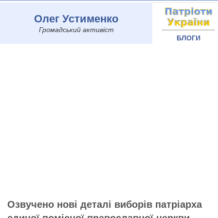
Олег Устименко
Громадський активіст
БЛОГИ
Озвучено нові деталі виборів патріарха
єдиної помісної православної церкви