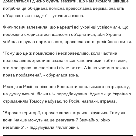
домовляться і дійсно будуть вважати, що нам якомога швидше
потрібна ця об'єднана помісна православна церква, значить
об'єднаються швидко", - уточнила вчена.
Филипович запевнила, що нарешті всі українці усвідомили, що
необхідно скористатися шансом і об'єднатися, аби Україна
увійшла в русло нормального, православного, релігійного життя.
"Тому що це ж помилково і несправедливо, коли частина
православних християн вважаються канонічними, тобто тими,
хто має право на спасіння і вічне життя. А інша частина такого
права позбавлена", - обурилася вона.
Реакція ж Росії на рішення Константинопольського патріархату,
на думку вченої, більш ніж передбачувана. Адже якщо Україна з
отриманням Томосу набуває, то Росія, навпаки, втрачає.
"Втрачає території, втрачає вплив, втрачає віруючих. Тому як
вони інакше можуть на це реагувати? Звичайно, різко
негативно", - підсумувала Филипович.