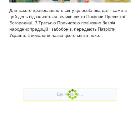
Для всього православного світу це особлива дат - саме в
цей день відзначається велике свято Покрови Пресвятої
Богородиці. З Третьою Пречистою пов'язано безліч
народних традицій і забобонів, передають Патріоти
України. Етимологія назви цього свята похо...