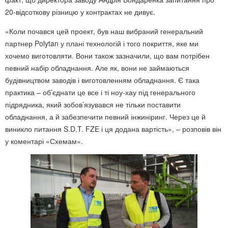
20-відсоткову різницю у контрактах не дивує.
«Коли почався цей проект, був наш вибраний генеральний
партнер Polytan у плані технологій і того покриття, яке ми
хочемо виготовляти. Вони також зазначили, що вам потрібен
певний набір обладнання. Але як, вони не займаються
будівництвом заводів і виготовленням обладнання. Є така
практика – об’єднати це все і ті ноу-хау під генерального
підрядника, який зобов’язувався не тільки поставити
обладнання, а й забезпечити певний інжиніринг. Через це й
виникло питання S.D.T. FZE і ця додана вартість», – розповів він
у коментарі «Схемам».