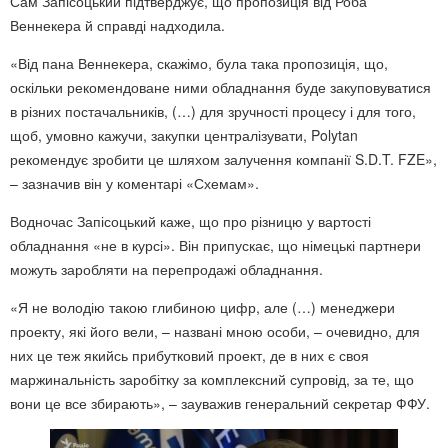
Сам Запісоцький підтверджує, що пропозиція від Роба
Веннекера й справді надходила.
«Від пана Веннекера, скажімо, була така пропозиція, що,
оскільки рекомендоване ними обладнання буде закуповуватися
в різних постачальників, (…) для зручності процесу і для того,
щоб, умовно кажучи, закупки централізувати, Polytan
рекомендує зробити це шляхом залучення компанії S.D.T. FZE»,
– зазначив він у коментарі «Схемам».
Водночас Запісоцький каже, що про різницю у вартості
обладнання «не в курсі». Він припускає, що німецькі партнери
можуть заробляти на перепродажі обладнання.
«Я не володію такою глибиною цифр, але (…) менеджери
проекту, які його вели, – названі мною особи, – очевидно, для
них це теж якийсь прибутковий проект, де в них є своя
маржинальність заробітку за комплексний супровід, за те, що
вони це все збирають», – зауважив генеральний секретар ФФУ.