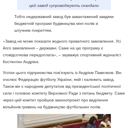
цей завод супроводжують скандали
Тобто недержавний завод був завантажений завдяки
бюджетній програмі будівництва міні-полів зі
штучним покриттям.
«Завод не може показати жодного приватного замовлення. Усі
його замовлення – державні. Саме на цю програму є
стовідсоткова передоплата», – зауважує спортивний журналіст
Костянтин Андріюк.
Успіхи цього підприємства пов’язують із Андрієм Павелком. Він
очолює Федерацію футболу України, якій і належить завод.
Також він є народним депутатом від президентської політичної
сили і головою комітету Верховної Ради з питань бюджету. Саме
через цей комітет пройшов законопроект про виділення
мільйонів гривень на будівництво футбольних полів.