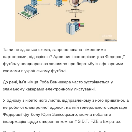
Та чи не здається схема, запропонована німецькими
партнерами, підозрілою? Адже нинішнє керівництво Федерації
футболу неодноразово заявляло про боротьбу із офшорними
схемами в українському футболі.
До речі, ім’я німця Роба Веннекера часто зустрічається у
зламаному хакерами електронному листуванні.
У одному з нібито його листів, відправленому з його приватної, а
не робочої електронної адреси, на ім’я генерального секретаря
Федерації футболу Юрія Запісоцького, можна побачити
інформацію щодо створення компанії S.D.T. FZE в Еміратах.