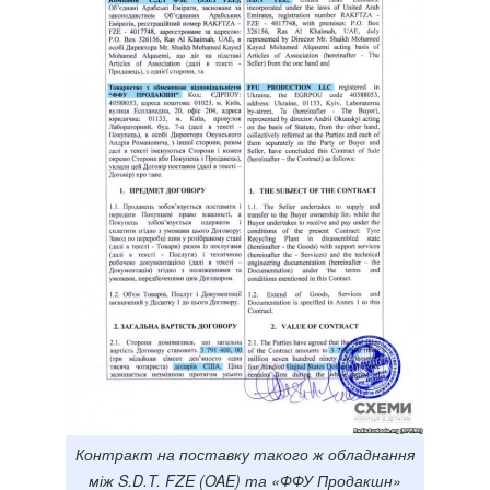
Контракт на поставку такого ж обладнання
між S.D.T. FZE (OAE) та «ФФУ Продакшн»