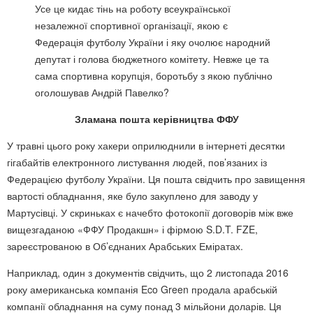
Усе це кидає тінь на роботу всеукраїнської
незалежної спортивної організації, якою є
Федерація футболу України і яку очолює народний
депутат і голова бюджетного комітету. Невже це та
сама спортивна корупція, боротьбу з якою публічно
оголошував Андрій Павелко?
Зламана пошта керівництва ФФУ
У травні цього року хакери оприлюднили в інтернеті десятки
гігабайтів електронного листування людей, пов’язаних із
Федерацією футболу України. Ця пошта свідчить про завищення
вартості обладнання, яке було закуплено для заводу у
Мартусівці. У скриньках є начебто фотокопії договорів між вже
вищезгаданою «ФФУ Продакшн» і фірмою S.D.T. FZE,
зареєстрованою в Об’єднаних Арабських Еміратах.
Наприклад, один з документів свідчить, що 2 листопада 2016
року американська компанія Eco Green продала арабській
компанії обладнання на суму понад 3 мільйони доларів. Ця