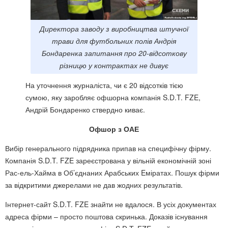
Директора заводу з виробництва штучної
трави для футбольних полів Андрія
Бондаренка запитання про 20-відсоткову
різницю у контрактах не дивує
На уточнення журналіста, чи є 20 відсотків тією
сумою, яку заробляє офшорна компанія S.D.T. FZE,
Андрій Бондаренко
ствердно киває.
Офшор з ОАЕ
Вибір генерального підрядника припав на специфічну фірму.
Компанія S.D.T. FZE зареєстрована у вільній економічній зоні
Рас-ель-Хайма в Об’єднаних Арабських Eміратах. Пошук фірми
за відкритими джерелами не дав жодних результатів.
Інтернет-сайт S.D.T. FZE знайти не вдалося. В усіх документах
адреса фірми – просто поштова скринька. Доказів існування