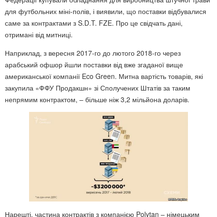
для футбольних міні-полів, і виявили, що поставки відбувалися
саме за контрактами з S.D.T. FZE. Про це свідчать дані,
отримані від митниці.
Наприклад, з вересня 2017-го до лютого 2018-го через
арабський офшор йшли поставки від вже згаданої вище
американської компанії Eco Green. Митна вартість товарів, які
закупила «ФФУ Продакшн» зі Сполучених Штатів за таким
непрямим контрактом, – більше ніж 3,2 мільйона доларів.
Нарешті, частина контрактів з компанією Polytan – німецьким