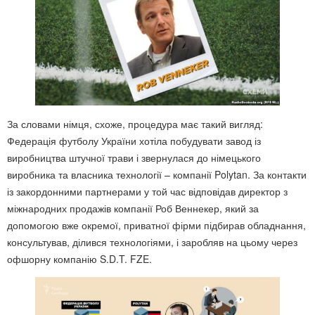
За словами німця, схоже, процедура має такий вигляд:
Федерація футболу України хотіла побудувати завод із
виробництва штучної трави і звернулася до німецького
виробника та власника технології – компанії Polytan. За контакти
із закордонними партнерами у той час відповідав директор з
міжнародних продажів компанії Роб Веннекер, який за
допомогою вже окремої, приватної фірми підбирав обладнання,
консультував, ділився технологіями, і заробляв на цьому через
офшорну компанію S.D.T. FZE.