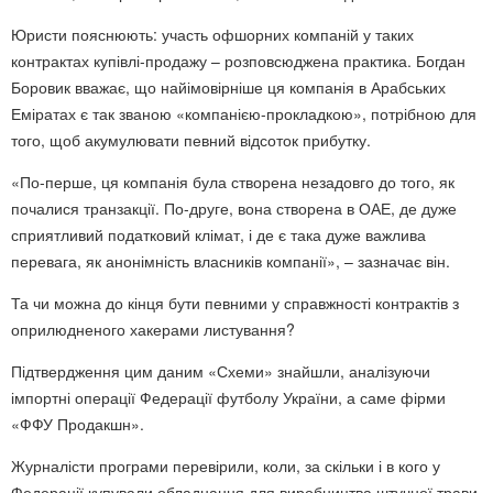
Юристи пояснюють: участь офшорних компаній у таких
контрактах купівлі-продажу – розповсюджена практика. Богдан
Боровик вважає, що найімовірніше ця компанія в Арабських
Еміратах є так званою «компанією-прокладкою», потрібною для
того, щоб акумулювати певний відсоток прибутку.
«По-перше, ця компанія була створена незадовго до того, як
почалися транзакції. По-друге, вона створена в ОАЕ, де дуже
сприятливий податковий клімат, і де є така дуже важлива
перевага, як анонімність власників компанії», – зазначає він.
Та чи можна до кінця бути певними у справжності контрактів з
оприлюдненого хакерами листування?
Підтвердження цим даним «Схеми» знайшли, аналізуючи
імпортні операції Федерації футболу України, а саме фірми
«ФФУ Продакшн».
Журналісти програми перевірили, коли, за скільки і в кого у
Федерації купували обладнання для виробництва штучної трави