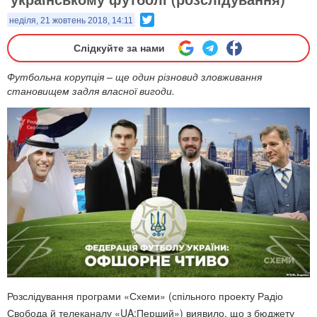
Twitter
неділя, 21 жовтень 2018, 14:11
Слідкуйте за нами
Футбольна корупція – ще один різновид зловживання
становищем задля власної вигоди.
Розслідування програми «Схеми» (спільного проекту Радіо
Свобода й телеканалу «UA:Перший») виявило, що з бюджету