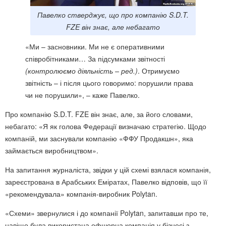
Павелко стверджує, що про компанію S.D.T.
FZE він знає, але небагато
«Ми – засновники. Ми не є оперативними
співробітниками… За підсумками звітності
(контролюємо діяльність – ред.)
. Отримуємо
звітність – і після цього говоримо: порушили права
чи не порушили», – каже Павелко.
Про компанію S.D.T. FZE він знає, але, за його словами,
небагато: «Я як голова Федерації визначаю стратегію. Щодо
компаній, ми заснували компанію «ФФУ Продакшн», яка
займається виробництвом».
На запитання журналіста, звідки у цій схемі взялася компанія,
зареєстрована в Арабських Еміратах, Павелко відповів, що її
«рекомендувала» компанія-виробник Polytan.
«Схеми» звернулися і до компанії Polytan, запитавши про те,
навіщо була використана офшорна компанія у бізнесі з