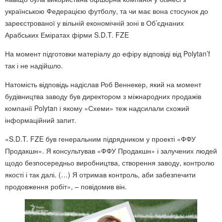
українською Федерацією футболу, та чи має вона стосунок до
зареєстрованої у вільній економічній зоні в Об’єднаних
Арабських Еміратах фірми S.D.T. FZE
На момент підготовки матеріалу до ефіру відповіді від Polytan’f
так і не надійшло.
Натомість відповідь надіслав Роб Веннекер, який на момент
будівництва заводу був директором з міжнародних продажів
компанії Polytan і якому «Схеми» теж надсилали схожий
інформаційний запит.
«S.D.T. FZE був генеральним підрядником у проекті «ФФУ
Продакшн». Я консультував «ФФУ Продакшн» і залучених людей
щодо безпосередньо виробництва, створення заводу, контролю
якості і так далі. (…) Я отримав контроль, аби забезпечити
продовження робіт», – повідомив він.