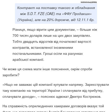
Контракт на поставку такого ж обладнання
між S.D.T. FZE (OAE) та «ФФУ Продакшн»
(Україна), але на 20% дорожче, від 12.11.1 6р.
Різниця, якщо вірити цим документам, – більше ніж
700 тисяч доларів лише на цих двох закупівлях.
Тобто двадцять відсотків від початкової вартості
контрактів, встановленої іноземними
постачальниками. Гроші осіли на рахунках
арабської компанії.
Чи може ця схема мати інше пояснення, окрім спроби
заробити?
«Ніщо не заважає цій компанії купувати напряму. Зареєструвати
таку компанію на території України і сплачувати від прибутку,
сплачувати доходи», – пояснює адвокат Дмитро Кострюков.
На справжність оприлюднених хакерами договорів вказує той
факт, що директора заводу Андрія Бондаренка запитання про