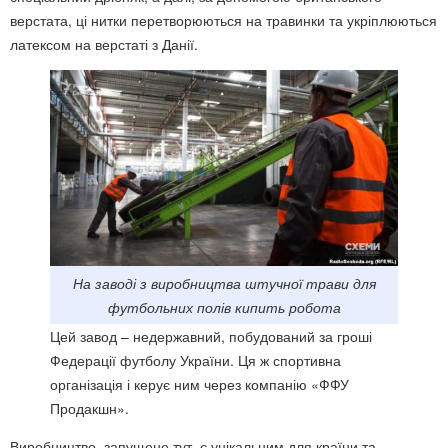
верстата, ці нитки перетворюються на травинки та укріплюються
латексом на верстаті з Данії.
На заводі з виробництва штучної трави для
футбольних полів кипить робота
Цей завод – недержавний, побудований за гроші
Федерації футболу України. Ця ж спортивна
організація і керує ним через компанію «ФФУ
Продакшн».
Виробництво, запущене тут, є унікальним для країни та