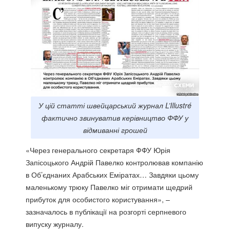
У цій статті швейцарський журнал L’Illustré
фактично звинуватив керівництво ФФУ у
відмиванні грошей
«Через генерального секретаря ФФУ Юрія
Запісоцького Андрій Павелко контролював компанію
в Об’єднаних Арабських Еміратах… Завдяки цьому
маленькому трюку Павелко міг отримати щедрий
прибуток для особистого користування», –
зазначалось в публікації на розгорті серпневого
випуску журналу.