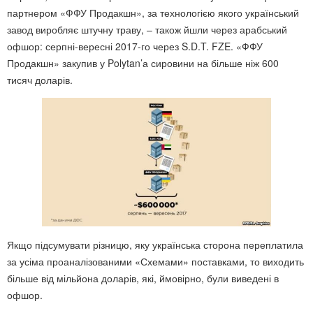
партнером «ФФУ Продакшн», за технологією якого український
завод виробляє штучну траву, – також йшли через арабський
офшор: серпні-вересні 2017-го через S.D.T. FZE. «ФФУ
Продакшн» закупив у Polytan’а сировини на більше ніж 600
тисяч доларів.
Якщо підсумувати різницю, яку українська сторона переплатила
за усіма проаналізованими «Схемами» поставками, то виходить
більше від мільйона доларів, які, ймовірно, були виведені в
офшор.