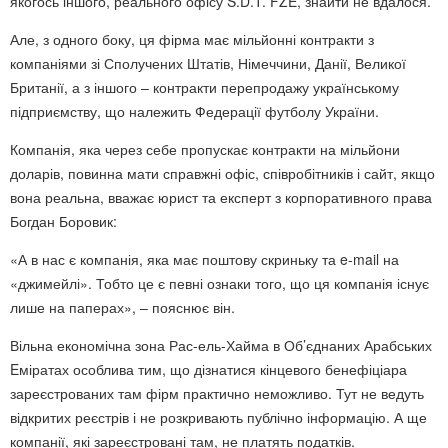
якогось іншого, реального офісу S.D.T. FZE, знайти не вдалося.
Але, з одного боку, ця фірма має мільйонні контракти з
компаніями зі Сполучених Штатів, Німеччини, Данії, Великої
Британії, а з іншого – контракти перепродажу українському
підприємству, що належить Федерації футболу України.
Компанія, яка через себе пропускає контракти на мільйони
доларів, повинна мати справжні офіс, співробітників і сайт, якщо
вона реальна, вважає юрист та експерт з корпоративного права
Богдан Боровик:
«А в нас є компанія, яка має поштову скриньку та e-mail на
«джимейлі». Тобто це є певні ознаки того, що ця компанія існує
лише на паперах», – пояснює він.
Вільна економічна зона Рас-ель-Хайма в Об’єднаних Арабських
Eміратах особлива тим, що дізнатися кінцевого бенефіціара
зареєстрованих там фірм практично неможливо. Тут не ведуть
відкритих реєстрів і не розкривають публічно інформацію. А ще
компанії, які зареєстровані там, не платять податків.