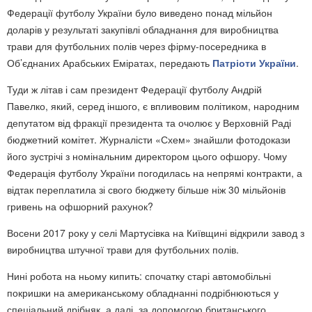
Федерації футболу України було виведено понад мільйон
доларів у результаті закупівлі обладнання для виробництва
трави для футбольних полів через фірму-посередника в
Об’єднаних Арабських Еміратах, передають
Патріоти України
.
Туди ж літав і сам президент Федерації футболу Андрій
Павелко, який, серед іншого, є впливовим політиком, народним
депутатом від фракції президента та очолює у Верховній Раді
бюджетний комітет. Журналісти «Схем» знайшли фотодокази
його зустрічі з номінальним директором цього офшору. Чому
Федерація футболу України погодилась на непрямі контракти, а
відтак переплатила зі свого бюджету більше ніж 30 мільйонів
гривень на офшорний рахунок?
Восени 2017 року у селі Мартусівка на Київщині відкрили завод з
виробництва штучної трави для футбольних полів.
Нині робота на ньому кипить: спочатку старі автомобільні
покришки на американському обладнанні подрібнюються у
спеціальний дрібняк, а далі, за допомогою британського