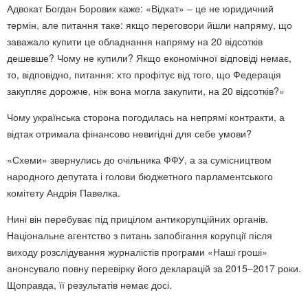
Адвокат Богдан Боровик каже: «Відкат» – це не юридичний
термін, але питання таке: якщо переговори йшли напряму, що
заважало купити це обладнання напряму на 20 відсотків
дешевше? Чому не купили? Якщо економічної відповіді немає,
то, відповідно, питання: хто профітує від того, що Федерація
закупляє дорожче, ніж вона могла закупити, на 20 відсотків?»
Чому українська сторона погодилась на непрямі контракти, а
відтак отримала фінансово невигідні для себе умови?
«Схеми» звернулись до очільника ФФУ, а за сумісництвом
народного депутата і голови бюджетного парламентського
комітету Андрія Павелка.
Нині він перебуває під прицілом антикорупційних органів.
Національне агентство з питань запобігання корупції після
виходу розслідування журналістів програми «Наші гроші»
анонсувало повну перевірку його декларацій за 2015–2017 роки.
Щоправда, її результатів немає досі.