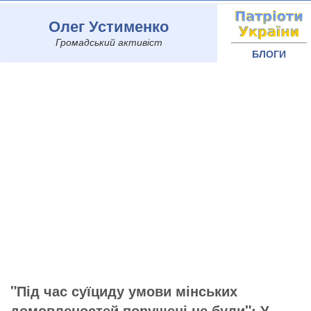
Олег Устименко
Громадський активіст
БЛОГИ
"Під час суїциду умови мінських
домовленостей порушені не були": У