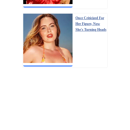
Once Criticized For
Her Figure, Now
She's Turning Heads