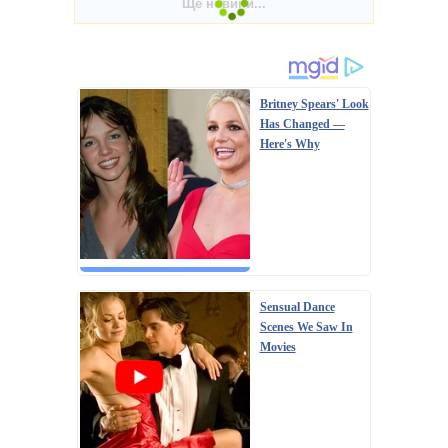
Britney Spears' Look
Has Changed —
Here's Why
Sensual Dance
Scenes We Saw In
Movies