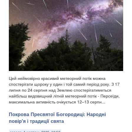
Цей неймовірно красивий метеорний потік можна
спостерігати щороку у один і той самий період року. З 17
липня по 24 серпня над Землею спостерігатиметься
найбільш видовищний літній метеорний потік - Персеїди,
максимальна активність очікується 12–13 серпн...
Покрова Пресвятої Богородиці: Народні
повір'я і традиції свята