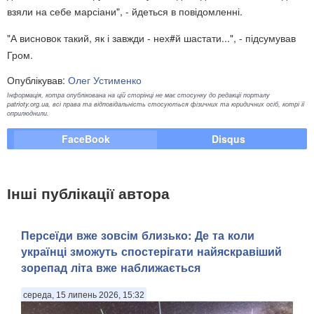
взяли на себе марсіани", - йдеться в повідомленні.
"А висновок такий, як і завжди - нех#й шастати...", - підсумував
Гром.
Опублікував:
Олег Устименко
Інформація, котра опублікована на цій сторінці не має стосунку до редакції порталу
patrioty.org.ua, всі права та відповідальність стосуються фізичних та юридичних осіб, котрі її
оприлюднили.
FaceBook
Disqus
Інші публікації автора
Персеїди вже зовсім близько: Де та коли
українці зможуть спостерігати найяскравіший
зорепад літа вже наближається
середа, 15 липень 2026, 15:32