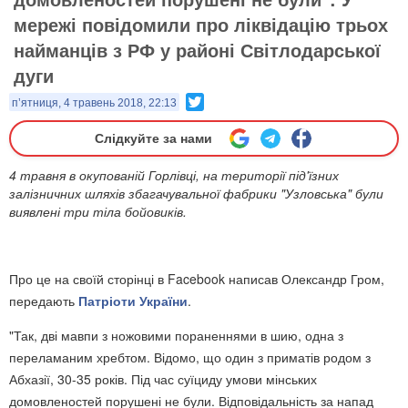
мережі повідомили про ліквідацію трьох
найманців з РФ у районі Світлодарської
дуги
Twitter
п’ятниця, 4 травень 2018, 22:13
Слідкуйте за нами
4 травня в окупованій Горлівці, на території під'їзних
залізничних шляхів збагачувальної фабрики "Узловська" були
виявлені три тіла бойовиків.
Про це на своїй сторінці в Facebook написав Олександр Гром,
передають
Патріоти України
.
"Так, дві мавпи з ножовими пораненнями в шию, одна з
переламаним хребтом. Відомо, що один з приматів родом з
Абхазії, 30-35 років. Під час суїциду умови мінських
домовленостей порушені не були. Відповідальність за напад