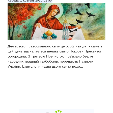
середа, 1 жовтень 2025, 19:50
Для всього православного світу це особлива дат - саме в
цей день відзначається велике свято Покрови Пресвятої
Богородиці. З Третьою Пречистою пов'язано безліч
народних традицій і забобонів, передають Патріоти
України. Етимологія назви цього свята похо...