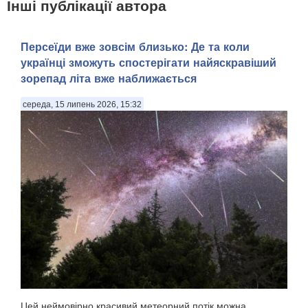
Інші публікації автора
Персеїди вже зовсім близько: Де та коли
українці зможуть спостерігати найяскравіший
зорепад літа вже наближається
середа, 15 липень 2026, 15:32
Цей неймовірно красивий метеорний потік можна