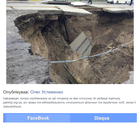
Опублікував:
Олег Устименко
Інформація, котра опублікована на цій сторінці не має стосунку до редакції порталу
patrioty.org.ua, всі права та відповідальність стосуються фізичних та юридичних осіб, котрі її
оприлюднили.
FaceBook
Disqus