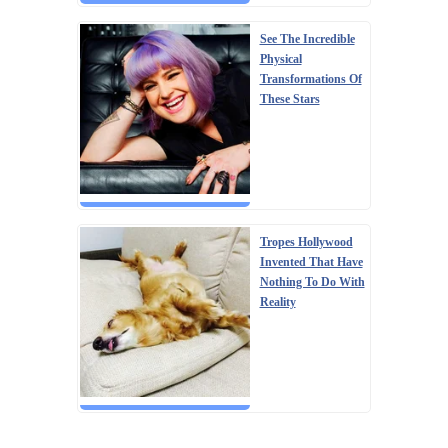
See The Incredible
Physical
Transformations Of
These Stars
Tropes Hollywood
Invented That Have
Nothing To Do With
Reality