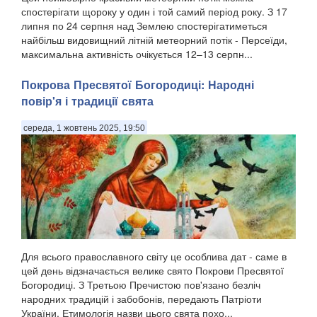
спостерігати щороку у один і той самий період року. З 17
липня по 24 серпня над Землею спостерігатиметься
найбільш видовищний літній метеорний потік - Персеїди,
максимальна активність очікується 12–13 серпн...
Покрова Пресвятої Богородиці: Народні
повір'я і традиції свята
середа, 1 жовтень 2025, 19:50
Для всього православного світу це особлива дат - саме в
цей день відзначається велике свято Покрови Пресвятої
Богородиці. З Третьою Пречистою пов'язано безліч
народних традицій і забобонів, передають Патріоти
України. Етимологія назви цього свята похо...