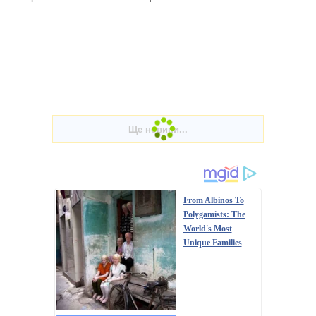
From Albinos To
Polygamists: The
World's Most
Unique Families