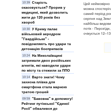
Старість
10:39
Цей неймовірно 
скасовується? Прорив у
можна спостеріга
медицині, який дозволить
самий період рок
жити до 120 років без
серпня над Земл
хвороб
найбільш видови
потік - Персеїди
У Криму палає
10:30
очікується 12–13
військовий аеродром
"Гвардійське" -
повідомляють про удари та
детонацію боєприпасів
На Миколаївщині
10:24
затримали двох російських
агентів, які наводили удари
по місту та стежили за ППО
Варто знати! Чому
10:14
захисна плівка для
смартфона стала марною
тратою грошей
"Бавовна" в допомогу!
09:59
Рейтинг путінської "Єдиної
Росії" обвалився до