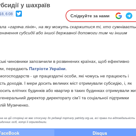
бсидії у шахраїв
Twitter
18, 6:08
Слідкуйте за нами
ала «гаряча лінія», на яку можуть скаржитися ті, хто сумніваєть
начення субсидії або іншої державної допомоги тим чи іншим
нські чиновники запозичили в розвинених країнах, щоб ефективно
ми, передають
Патріоти України
.
огосподарств - це працездатні особи, які чомусь не працюють і
сть доходів. І мери досить великих міст отримували субсидію, і, як
досить елітних будинків або квартир в таких будинках отримували ж
 генеральний директор директорату сім'ї та соціальної підтримки
алій Музиченко.
а на цій сторінці не має стосунку до редакції порталу patrioty.org.ua, всі права та відповідальність
ичних осіб, котрі її оприлюднили.
FaceBook
Disqus