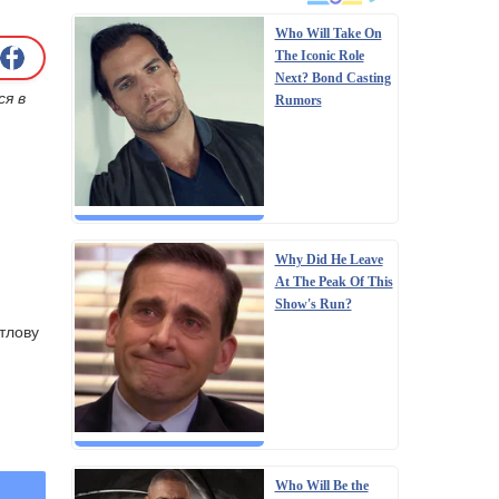
Who Will Take On
The Iconic Role
Next? Bond Casting
ся в
Rumors
Why Did He Leave
At The Peak Of This
Show's Run?
итлову
Who Will Be the