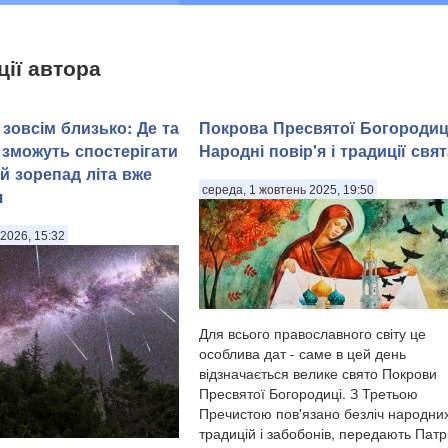
ції автора
зовсім близько: Де та
Покрова Пресвятої Богородиц
 зможуть спостерігати
Народні повір'я і традиції свят
й зорепад літа вже
середа, 1 жовтень 2025, 19:50
я
2026, 15:32
Для всього православного світу це
особлива дат - саме в цей день
відзначається велике свято Покрови
Пресвятої Богородиці. З Третьою
Пречистою пов'язано безліч народни
традицій і забобонів, передають Патр