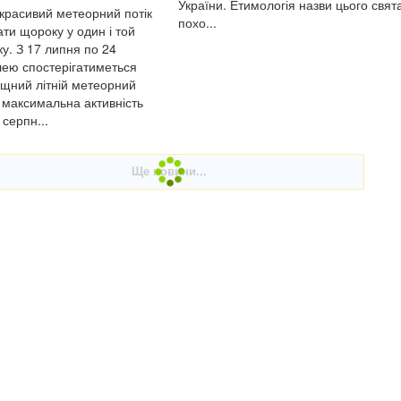
України. Етимологія назви цього свят
красивий метеорний потік
похо...
ти щороку у один і той
у. З 17 липня по 24
ею спостерігатиметься
щний літній метеорний
, максимальна активність
 серпн...