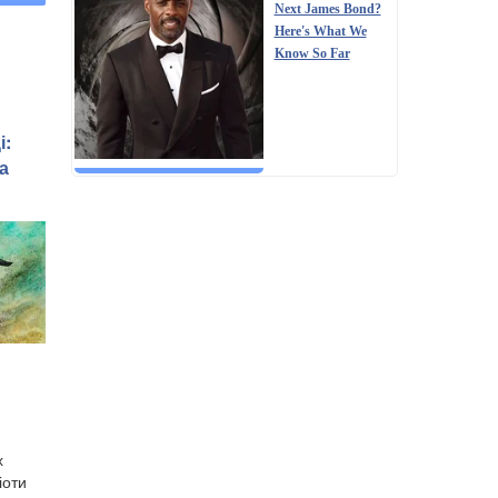
Next James Bond?
Here's What We
Know So Far
і:
а
х
іоти