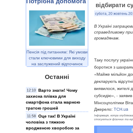
Потрібна допомога
відбирати су
субота, 20 жовтень 20
В Україні запрацюв
справедливому приз
громадянам.
Пенсія під питанням: Які умови
стали ключовими для виходу
Таку послугу украї
на заслужений відпочинок
боротися з шахрая
«Майже мільйон дом
Останні
декларують відсутні
виявилося, жителі 
Варто знати! Чому
12:10
субсидію», - заявив
захисна плівка для
смартфона стала марною
Мінсоцполітики Віт
тратою грошей
Джерело:
ТСН.ua
Оце так! В Україні
Інформація, котра опублікован
11:58
стосуються фізичних та юрид
чоловіка з тяжкою
вродженою хворобою за