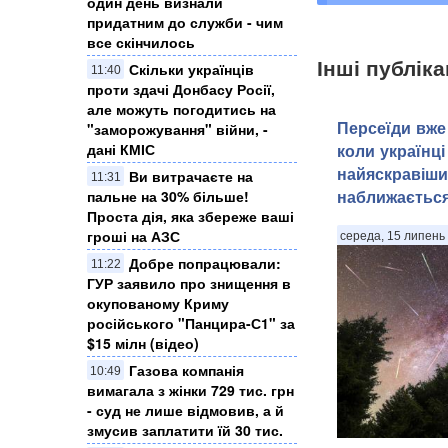
один день визнали
придатним до служби - чим
все скінчилось
Інші публіка
Скільки українців
11:40
проти здачі Донбасу Росії,
але можуть погодитись на
Персеїди вже 
"заморожування" війни, -
дані КМІС
коли українці
найяскравіши
Ви витрачаєте на
11:31
наближаєтьс
пальне на 30% більше!
Проста дія, яка збереже ваші
гроші на АЗС
середа, 15 липень 
Добре попрацювали:
11:22
ГУР заявило про знищення в
окупованому Криму
російського "Панцира-С1" за
$15 мілн (відео)
Газова компанія
10:49
вимагала з жінки 729 тис. грн
- суд не лише відмовив, а й
змусив заплатити їй 30 тис.