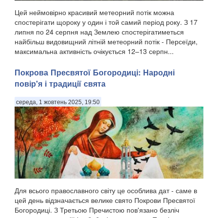
Цей неймовірно красивий метеорний потік можна
спостерігати щороку у один і той самий період року. З 17
липня по 24 серпня над Землею спостерігатиметься
найбільш видовищний літній метеорний потік - Персеїди,
максимальна активність очікується 12–13 серпн...
Покрова Пресвятої Богородиці: Народні
повір'я і традиції свята
середа, 1 жовтень 2025, 19:50
Для всього православного світу це особлива дат - саме в
цей день відзначається велике свято Покрови Пресвятої
Богородиці. З Третьою Пречистою пов'язано безліч