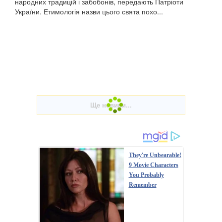
народних традицій і забобонів, передають Патріоти
України. Етимологія назви цього свята похо...
They're Unbearable!
9 Movie Characters
You Probably
Remember