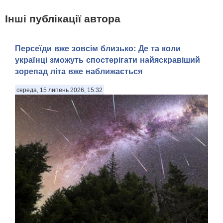
Інші публікації автора
Персеїди вже зовсім близько: Де та коли
українці зможуть спостерігати найяскравіший
зорепад літа вже наближається
середа, 15 липень 2026, 15:32