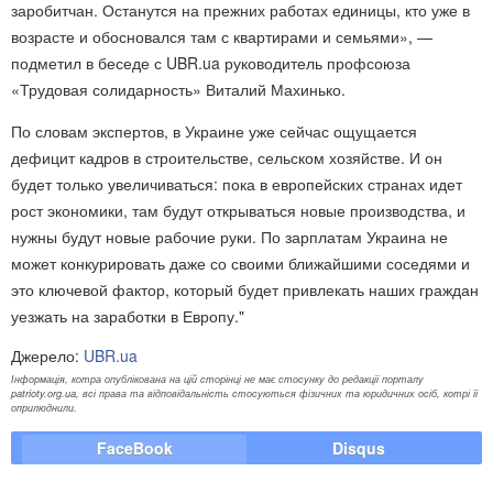
заробитчан. Останутся на прежних работах единицы, кто уже в
возрасте и обосновался там с квартирами и семьями», —
подметил в беседе с UBR.ua руководитель профсоюза
«Трудовая солидарность» Виталий Махинько.
По словам экспертов, в Украине уже сейчас ощущается
дефицит кадров в строительстве, сельском хозяйстве. И он
будет только увеличиваться: пока в европейских странах идет
рост экономики, там будут открываться новые производства, и
нужны будут новые рабочие руки. По зарплатам Украина не
может конкурировать даже со своими ближайшими соседями и
это ключевой фактор, который будет привлекать наших граждан
уезжать на заработки в Европу."
Джерело:
UBR.ua
Інформація, котра опублікована на цій сторінці не має стосунку до редакції порталу
patrioty.org.ua, всі права та відповідальність стосуються фізичних та юридичних осіб, котрі її
оприлюднили.
FaceBook
Disqus