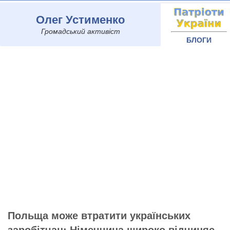
Олег Устименко
Громадський активіст
БЛОГИ
Польща може втратити українських
заробітчан: Німеччина широко відчиняє