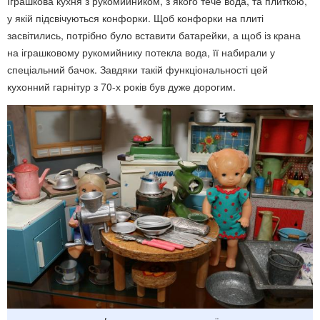
Іграшкова кухня з рукомийником, з якого тече вода, та плиткою,
у якій підсвічуються конфорки. Щоб конфорки на плиті
засвітились, потрібно було вставити батарейки, а щоб із крана
на іграшковому рукомийнику потекла вода, її набирали у
спеціальний бачок. Завдяки такій функціональності цей
кухонний гарнітур з 70-х років був дуже дорогим.