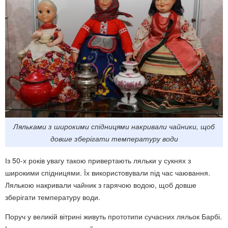
Ляльками з широкими спідницями накривали чайники, щоб
довше зберігати температуру води
Із 50-х років увагу такою привертають ляльки у сукнях з
широкими спідницями. Їх використовували під час чаювання.
Лялькою накривали чайник з гарячою водою, щоб довше
зберігати температуру води.
Поруч у великій вітрині живуть прототипи сучасних ляльок Барбі.