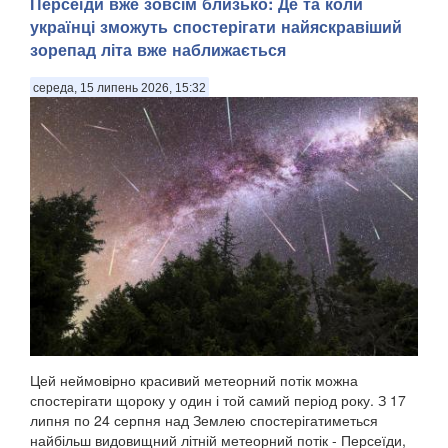
Персеїди вже зовсім близько: Де та коли
українці зможуть спостерігати найяскравіший
зорепад літа вже наближається
середа, 15 липень 2026, 15:32
Цей неймовірно красивий метеорний потік можна
спостерігати щороку у один і той самий період року. З 17
липня по 24 серпня над Землею спостерігатиметься
найбільш видовищний літній метеорний потік - Персеїди,