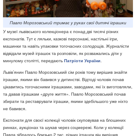
Павло Морозовський тримає у руках свої дитячі іграшки
У музеї львівського колекціонера є понад дві тисячі різних
експонатів. Тут є ляльки, казкові персонажі, настільні ігри,
машинки та навіть упаковки тогочасних солодощів. Журналісти
відвідали музей іграшок та розповіли, як розважались діти у
минулому столітті, передають
Патріоти України
.
Львів’янин Павло Морозовський сім років тому вирішив знайти
іграшки, якими він бавився у дитинстві. Відтоді чоловік почав
цікавитись тогочасними іграшками, заводами, які їх виготовляли,
та давав іграшкам «друге життя». Павло Морозовський почав
збирати та реставрувати іграшки, якими здебільшого уже ніхто
не бавився.
Експонати для своєї колекції чоловік скуповував на блошиних
ринках, аукціонах та шукав через соцмережі. Коли у колекції
Павла зібралось близько 2 тис. різних іграшок він вирішив