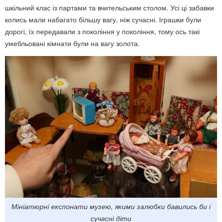
шкільний клас із партами та вчительським столом. Усі ці забавки
колись мали набагато більшу вагу, ніж сучасні. Іграшки були
дорогі, їх передавали з покоління у покоління, тому ось такі
умебльовані кімнати були на вагу золота.
Мініатюрні експонати музею, якими залюбки бавились би і
сучасні діти