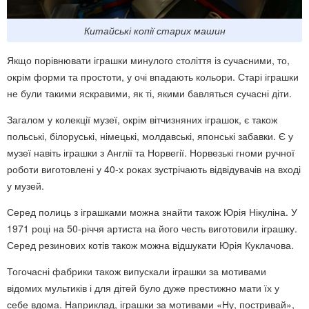
Китайські копії старих машин
Якщо порівнювати іграшки минулого століття із сучасними, то,
окрім форми та простоти, у очі впадають кольори. Старі іграшки
не були такими яскравими, як ті, якими бавляться сучасні діти.
Загалом у колекції музеї, окрім вітчизняних іграшок, є також
польські, білоруські, німецькі, молдавські, японські забавки. Є у
музеї навіть іграшки з Англії та Норвегії. Норвезькі гноми ручної
роботи виготовлені у 40-х роках зустрічають відвідувачів на вході
у музей.
Серед полиць з іграшками можна знайти також Юрія Нікуліна. У
1971 році на 50-річчя артиста на його честь виготовили іграшку.
Серед резинових котів також можна відшукати Юрія Куклачова.
Тогочасні фабрики також випускали іграшки за мотивами
відомих мультиків і для дітей було дуже престижно мати їх у
себе вдома. Наприклад, іграшки за мотивами «Ну, постривай»,