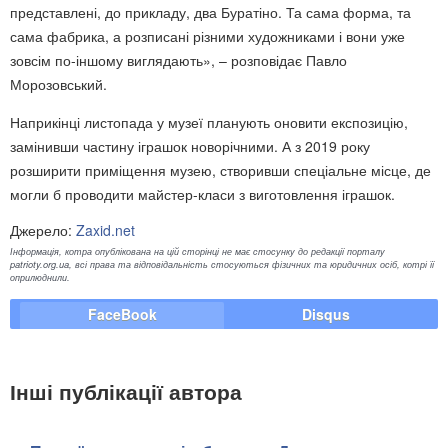
представлені, до прикладу, два Буратіно. Та сама форма, та
сама фабрика, а розписані різними художниками і вони уже
зовсім по-іншому виглядають», – розповідає Павло
Морозовський.
Наприкінці листопада у музеї планують оновити експозицію,
замінивши частину іграшок новорічними. А з 2019 року
розширити приміщення музею, створивши спеціальне місце, де
могли б проводити майстер-класи з виготовлення іграшок.
Джерело:
Zaxid.net
Інформація, котра опублікована на цій сторінці не має стосунку до редакції порталу
patrioty.org.ua, всі права та відповідальність стосуються фізичних та юридичних осіб, котрі її
оприлюднили.
FaceBook
Disqus
Інші публікації автора