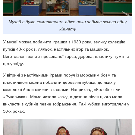
Музей є дуже компактним, адже поки займає всього одну
кімнату
У музеї можна побачити іграшки з 1930 року, велику колекцію
пупсів 40-х років, ляльок, настільних ігор та машинок.
Виготовлені вони з пресованої тирси, дерева, пластику, гуми та
целулоїду.
У вітрині з настільними іграми поруч із морським боєм та
пластиліном можна побачити дерев’яні кубики, до яких у
комплекті йшли книжки з казками. Наприклад «Колобок» чи
«Рукавичка». Мама читала казку, а дитина після цього мала
викласти з кубиків певне зображення. Такі кубики виготовляли у
50-х роках.