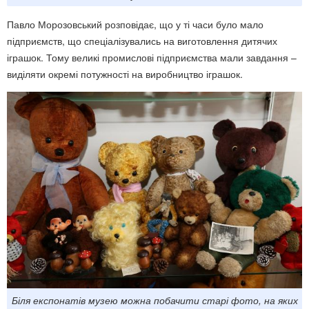
Павло Морозовський розповідає, що у ті часи було мало
підприємств, що спеціалізувались на виготовлення дитячих
іграшок. Тому великі промислові підприємства мали завдання –
виділяти окремі потужності на виробництво іграшок.
Біля експонатів музею можна побачити старі фото, на яких