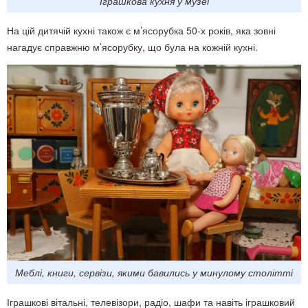
Іграшкова кухня у музеї
На цій дитячій кухні також є м’ясорубка 50-х років, яка зовні
нагадує справжню м’ясорубку, що була на кожній кухні.
Меблі, книги, сервізи, якими бавились у минулому столітті
Іграшкові вітальні, телевізори, радіо, шафи та навіть іграшковий