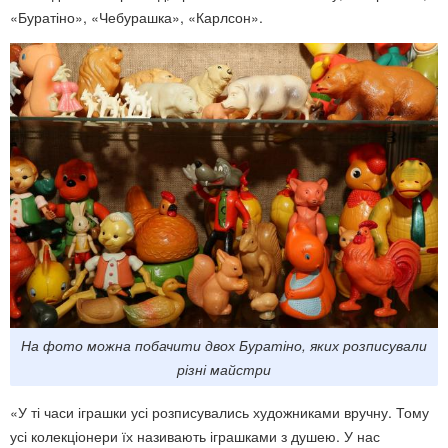
«Буратіно», «Чебурашка», «Карлсон».
На фото можна побачити двох Буратіно, яких розписували
різні майстри
«У ті часи іграшки усі розписувались художниками вручну. Тому
усі колекціонери їх називають іграшками з душею. У нас