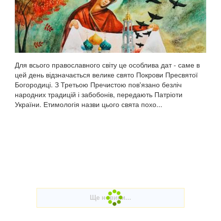
Для всього православного світу це особлива дат - саме в
цей день відзначається велике свято Покрови Пресвятої
Богородиці. З Третьою Пречистою пов'язано безліч
народних традицій і забобонів, передають Патріоти
України. Етимологія назви цього свята похо...