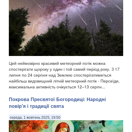
Цей неймовірно красивий метеорний потік можна
спостерігати щороку у один і той самий період року. З 17
липня по 24 серпня над Землею спостерігатиметься
найбільш видовищний літній метеорний потік - Персеїди,
максимальна активність очікується 12–13 серпн...
Покрова Пресвятої Богородиці: Народні
повір'я і традиції свята
середа, 1 жовтень 2025, 19:50