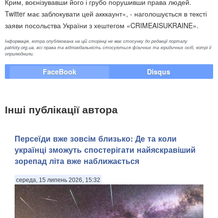
Крим, воєнізувавши його і грубо порушивши права людей.
Twitter має заблокувати цей акккаунт», - наголошується в тексті
заяви посольства України з хештегом «CRIMEAISUKRAINE».
Інформація, котра опублікована на цій сторінці не має стосунку до редакції порталу
patrioty.org.ua, всі права та відповідальність стосуються фізичних та юридичних осіб, котрі її
оприлюднили.
FaceBook
Disqus
Інші публікації автора
Персеїди вже зовсім близько: Де та коли
українці зможуть спостерігати найяскравіший
зорепад літа вже наближається
середа, 15 липень 2026, 15:32