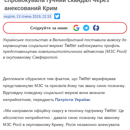
анексований Крим
Twitter
неділя, 13 січень 2019, 22:33
Слідкуйте за нами
Українське посольство в Великобританії поставила вимогу до
керівництва соціальної мережі Twitter заблокувати профіль
представництва зовнішньополітичного відомства (МЗС Росії)
в окупованому Сімферополі.
Дипломати обурилися тим фактом, що Twitter верифікував
представництво МЗС та присвоїв йому так звану синю позначку.
Відповідну поведінку соціальної мережі вони визнали
неприйнятним, передають
Патріоти України
.
«Ми направили офіційну скаргу в технічну підтримку Twitter. Це
абсолютно неприйнятно - давати синю позначку так званому
МЗС Росії в окупованому Криму. Росія незаконно анексувала