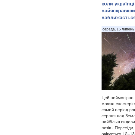
коли українці
найяскравіши
наближаєтьс
середа, 15 липень 
Цей неймовірно 
можна спостеріга
самий період рок
серпня над Земл
найбільш видови
потік - Персеїди
очікується 12–13