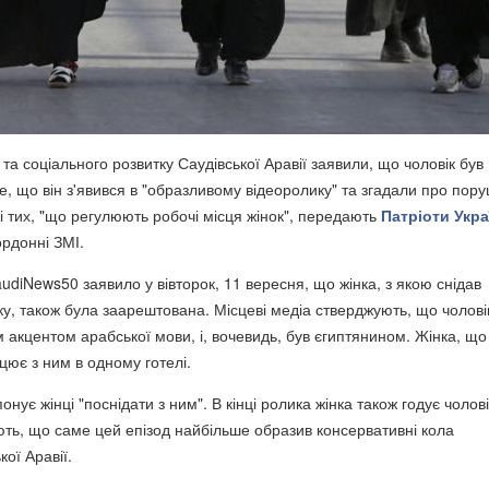
і та соціального розвитку Саудівської Аравії заявили, що чоловік був
е, що він з'явився в "образливому відеоролику" та згадали про пор
і тих, "що регулюють робочі місця жінок", передають
Патріоти Укра
рдонні ЗМІ.
diNews50 заявило у вівторок, 11 вересня, що жінка, з якою снідав
ку, також була заарештована. Місцеві медіа стверджують, що чолові
 акцентом арабської мови, і, вочевидь, був єгиптянином. Жінка, що
ацює з ним в одному готелі.
онує жінці "поснідати з ним". В кінці ролика жінка також годує чолові
ють, що саме цей епізод найбільше образив консервативні кола
ої Аравії.