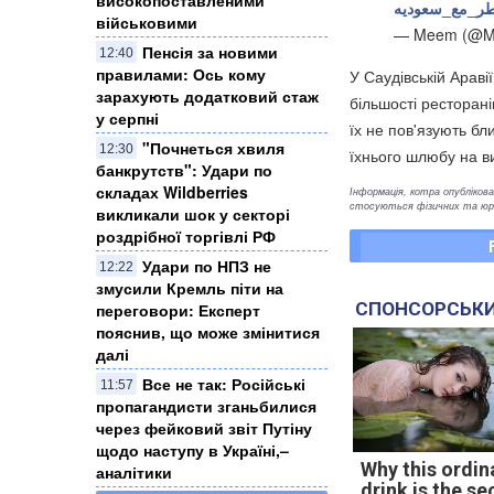
#_مع_سعوديه
військовими
— Meem (@Me
Пенсія за новими
12:40
правилами: Ось кому
У Саудівській Аравії
зарахують додатковий стаж
більшості ресторані
у серпні
їх не пов'язують бл
"Почнеться хвиля
12:30
їхнього шлюбу на в
банкрутств": Удари по
складах Wildberries
Інформація, котра опублікован
стосуються фізичних та юрид
викликали шок у секторі
роздрібної торгівлі РФ
Удари по НПЗ не
12:22
змусили Кремль піти на
СПОНСОРСЬКИ
переговори: Експерт
пояснив, що може змінитися
далі
Все не так: Російські
11:57
пропагандисти зганьбилися
через фейковий звіт Путіну
щодо наступу в Україні,–
Why this ordin
аналітики
drink is the se