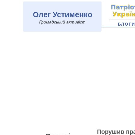
Олег Устименко
Громадський активіст
БЛОГ
Порушив пра