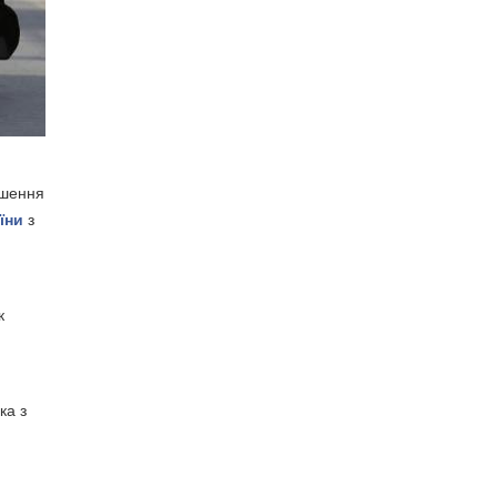
ушення
їни
з
к
ка з