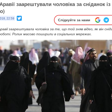
Аравії заарештували чоловіка за сніданок із
о)
Twitter
018, 22:59
Слідкуйте за нами
равії заарештувала чоловіка за те, що той зняв відео, як він сніда
роботі. Ролик масово поширили в соціальних мережах.