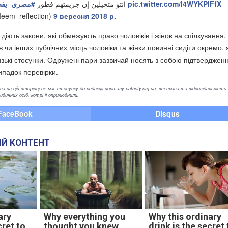
مصري_يفطر
انتو متخيلين إن جريمتهم فطور
pic.twitter.com/l4WYKPIFfX
em_reflection)
9 вересня 2018 р.
 діють закони, які обмежують право чоловіків і жінок на спілкування.
в чи інших публічних місць чоловіки та жінки повинні сидіти окремо,
изькі стосунки. Одружені пари зазвичай носять з собою підтверджен
ипадок перевірки.
а на цій сторінці не має стосунку до редакції порталу patrioty.org.ua, всі права та відповідальність
ичних осіб, котрі її оприлюднили.
FaceBook
Disqus
Й КОНТЕНТ
ary
Why everything you
Why this ordinary
cret to
thought you knew
drink is the secret 