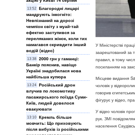
Благородні лицарі
13:52
мандрують інкогніто:
Невпізнаний на дорозі
чемпіон світу з муай-тай
ефектно заступився за
переляканих жінок, коли тих
намагався скривдити інший
У Міністерстві прац
водій (відео)
заарештований за т
2000 грн у гаманці:
правил, в тому числ
13:38
Банкір пояснив, навіщо
посиланням на зако
Україні знадобилася нова
найбільша купюра
Місцеве видання Sau
Російський дрон
чоловік у відеороли
13:24
влучив по локомотиву
говорив єгипетським
пасажирського поїзда Суми-
фігурує у відео, пр
Київ, людей довелося
евакуювати
У відео чоловік проп
Кремль більше
13:10
рук. ЗМІ повідомля
мовчить: Що приховують
населення Саудівськ
після вибухів із російськими
високопоставленими