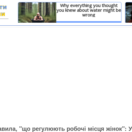
Why everything you thought
you knew about water might be
wrong
И
Детальніше
вила, "що регулюють робочі місця жінок": У