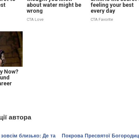
est
about water might be
feeling your best
wrong
every day
CTA Love
CTA Favorite
ey Now?
ound
areer
ції автора
зовсім близько: Де та
Покрова Пресвятої Богородиц