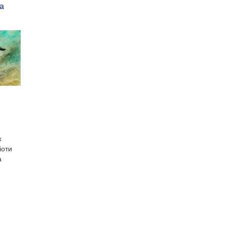
а
х
іоти
а