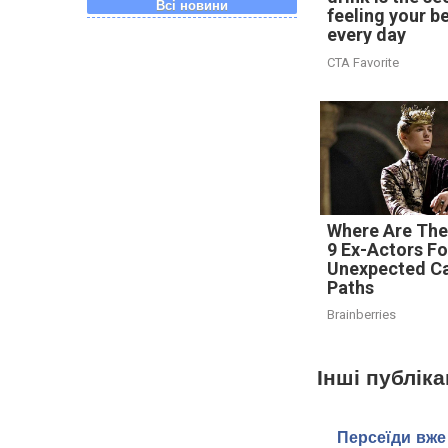
Всі новини
feeling your b
every day
CTA Favorite
Where Are Th
9 Ex-Actors F
Unexpected C
Paths
Brainberries
Інші публіка
Персеїди вже 