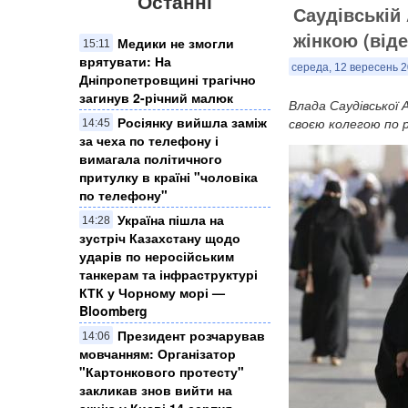
Останні
Саудівській 
жінкою (віде
Медики не змогли
15:11
врятувати: На
середа, 12 вересень 2
Дніпропетровщині трагічно
загинув 2-річний малюк
Влада Саудівської А
Росіянку вийшла заміж
своєю колегою по 
14:45
за чеха по телефону і
вимагала політичного
притулку в країні "чоловіка
по телефону"
Україна пішла на
14:28
зустріч Казахстану щодо
ударів по неросійським
танкерам та інфраструктурі
КТК у Чорному морі —
Bloomberg
Президент розчарував
14:06
мовчанням: Організатор
"Картонкового протесту"
закликав знов вийти на
акцію у Києві 14 серпня