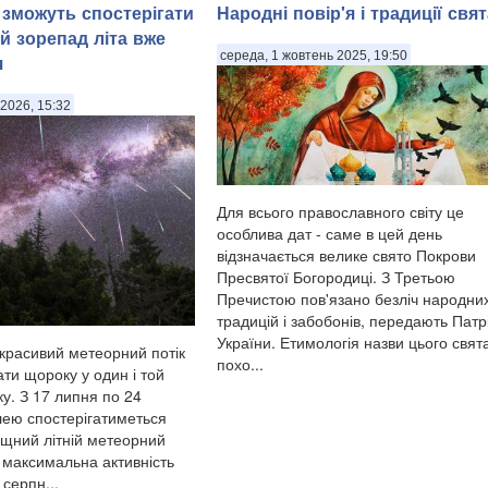
 зможуть спостерігати
Народні повір'я і традиції свят
й зорепад літа вже
середа, 1 жовтень 2025, 19:50
я
2026, 15:32
Для всього православного світу це
особлива дат - саме в цей день
відзначається велике свято Покрови
Пресвятої Богородиці. З Третьою
Пречистою пов'язано безліч народни
традицій і забобонів, передають Патр
України. Етимологія назви цього свят
красивий метеорний потік
похо...
ти щороку у один і той
у. З 17 липня по 24
ею спостерігатиметься
щний літній метеорний
, максимальна активність
 серпн...