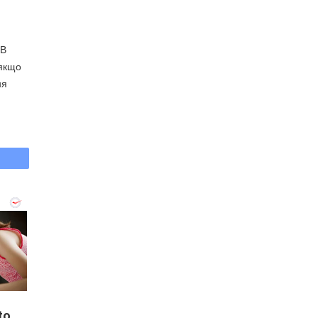
 В
 якщо
ня
to