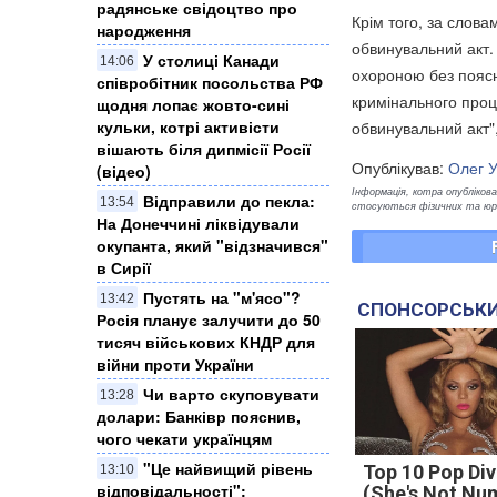
радянське свідоцтво про
Крім того, за слова
народження
обвинувальний акт.
У столиці Канади
14:06
охороною без поясн
співробітник посольства РФ
кримінального проц
щодня лопає жовто-сині
кульки, котрі активісти
обвинувальний акт"
вішають біля дипмісії Росії
Опублікував:
Олег 
(відео)
Інформація, котра опублікован
Відправили до пекла:
13:54
стосуються фізичних та юрид
На Донеччині ліквідували
окупанта, який "відзначився"
в Сирії
Пустять на "м'ясо"?
13:42
СПОНСОРСЬКИ
Росія планує залучити до 50
тисяч військових КНДР для
війни проти України
Чи варто скуповувати
13:28
долари: Банківр пояснив,
чого чекати українцям
"Це найвищий рівень
Top 10 Pop Di
13:10
відповідальності":
(She's Not Nu