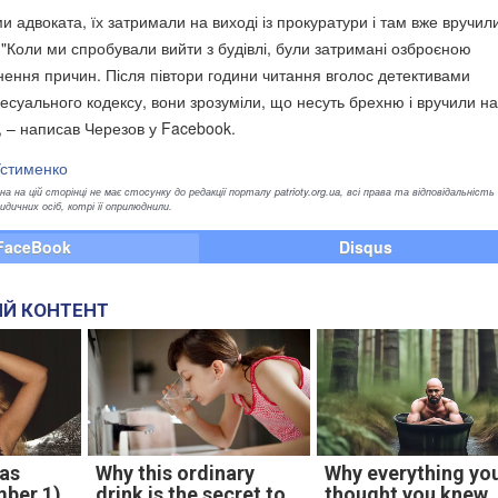
ми адвоката, їх затримали на виході із прокуратури і там вже вручил
 "Коли ми спробували вийти з будівлі, були затримані озброєною
ення причин. Після півтори години читання вголос детективами
есуального кодексу, вони зрозуміли, що несуть брехню і вручили н
, – написав Черезов у Facebook.
Устименко
а на цій сторінці не має стосунку до редакції порталу patrioty.org.ua, всі права та відповідальність
ичних осіб, котрі її оприлюднили.
FaceBook
Disqus
Й КОНТЕНТ
vas
Why this ordinary
Why everything yo
mber 1)
drink is the secret to
thought you knew