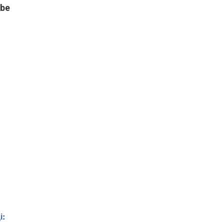
 be
і: