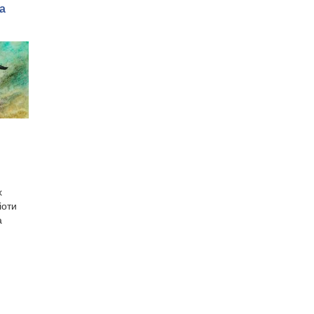
а
х
іоти
а