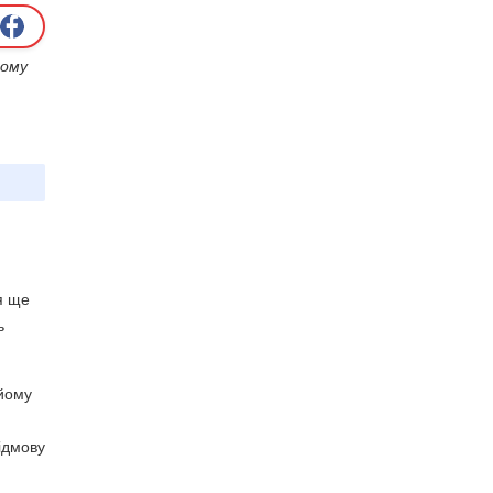
ному
я ще
ь
 йому
ідмову