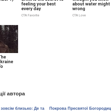
feeling your best
about water might
every day
wrong
CTA Favorite
CTA Love
The
kraine
To
ції автора
зовсім близько: Де та
Покрова Пресвятої Богородиц