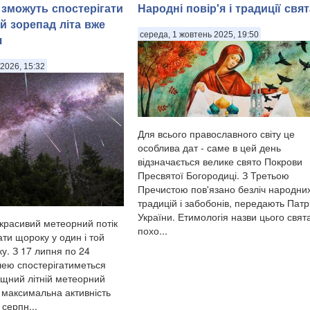
 зможуть спостерігати
Народні повір'я і традиції свят
й зорепад літа вже
середа, 1 жовтень 2025, 19:50
я
2026, 15:32
Для всього православного світу це
особлива дат - саме в цей день
відзначається велике свято Покрови
Пресвятої Богородиці. З Третьою
Пречистою пов'язано безліч народни
традицій і забобонів, передають Патр
України. Етимологія назви цього свят
красивий метеорний потік
похо...
ти щороку у один і той
у. З 17 липня по 24
ею спостерігатиметься
щний літній метеорний
, максимальна активність
 серпн...