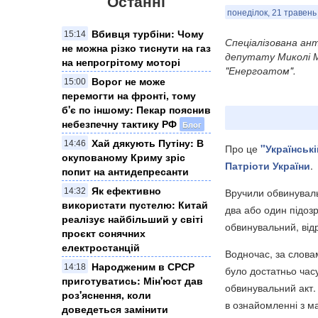
Останні
понеділок, 21 травень
Вбивця турбіни: Чому
15:14
Спеціалізована ан
не можна різко тиснути на газ
депутату Миколі М
на непрогрітому моторі
"Енергоатом".
Ворог не може
15:00
перемогти на фронті, тому
б'є по іншому: Пекар пояснив
небезпечну тактику РФ
Блог
Хай дякують Путіну: В
14:46
Про це
"Українські
окупованому Криму зріс
Патріоти України
.
попит на антидепресанти
Як ефективно
Вручили обвинуваль
14:32
використати пустелю: Китай
два або один підоз
реалізує найбільший у світі
обвинувальний, від
проєкт сонячних
електростанцій
Водночас, за слова
Народженим в СРСР
14:18
було достатньо часу
приготуватись: Мін'юст дав
обвинувальний акт.
роз'яснення, коли
в ознайомленні з ма
доведеться замінити