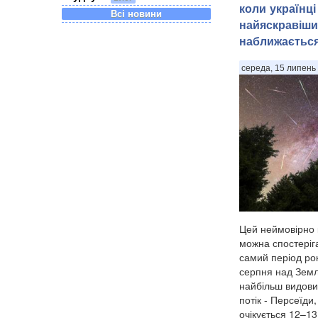
коли українці
Всі новини
найяскравіши
наближаєтьс
середа, 15 липень 
Цей неймовірно 
можна спостеріга
самий період рок
серпня над Земл
найбільш видови
потік - Персеїди
очікується 12–13