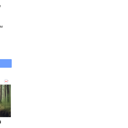
и
ам
u