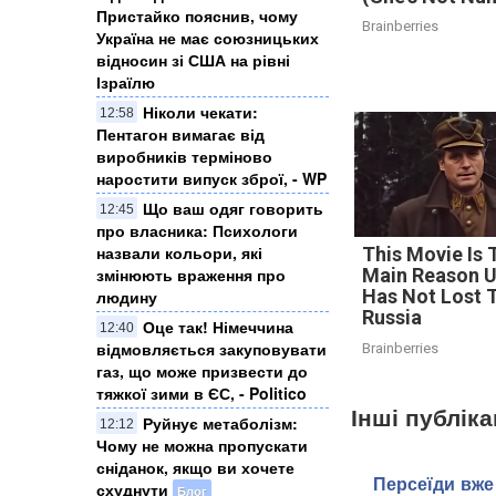
Пристайко пояснив, чому
Brainberries
Україна не має союзницьких
відносин зі США на рівні
Ізраїлю
Ніколи чекати:
12:58
Пентагон вимагає від
виробників терміново
наростити випуск зброї, - WP
Що ваш одяг говорить
12:45
про власника: Психологи
назвали кольори, які
This Movie Is 
змінюють враження про
Main Reason U
Has Not Lost 
людину
Russia
Оце так! Німеччина
12:40
відмовляється закуповувати
Brainberries
газ, що може призвести до
тяжкої зими в ЄС, - Politico
Інші публіка
Руйнує метаболізм:
12:12
Чому не можна пропускати
сніданок, якщо ви хочете
Персеїди вже 
схуднути
Блог