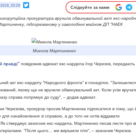
Twitter
 2018, 20:29
Слідкуйте за нами
тикорупційна прокуратура вручила обвинувальний акт екс-народ
артиненку, підозрюваному у заволодінні майном ДП "НАЕК
Микола Мартиненко
й правді"
повідомив адвокат екс-нардепа Ігор Черезов, передають
ний акт екс-нардепу "Народного фронта" в понеділок. "Залишилис
рюваний, якому ще не вручили обвинувальний акт. Коли усім вручат
разу справа попрямує до суду", – додав адвокат.
ми Черезова, прокурор просив Мартиненка підписатися в тому, що
 для ознайомлення зі справою, а до того не хотів віддавати
 Як стверджує захисник екс-нардепа, Мартиненко писав листи про в
теріалами. "Після цього… ми вирішили піти", – зазначив Черезов.