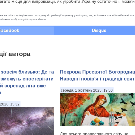
агато місця для імпровізації, як угробити Україну остаточно і, можли
а на цій сторінці не має стосунку до редакції порталу patrioty.org.ua, всі права та відповідальність
ичних осіб, котрі її оприлюднили.
FaceBook
Disqus
ції автора
зовсім близько: Де та
Покрова Пресвятої Богородиц
 зможуть спостерігати
Народні повір'я і традиції свят
й зорепад літа вже
середа, 1 жовтень 2025, 19:50
я
2026, 15:32
Для всього православного світу це