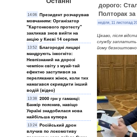
Останні
дорого: Ста
Полторак за
Президент розчарував
14:06
мовчанням: Організатор
неділя, 11 листопад 2
"Картонкового протесту"
закликав знов вийти на
Цікаво, після відс
акцію у Києві 14 серпня
службу заплатить 
Благородні лицарі
йому безкоштовно?
13:52
мандрують інкогніто:
Невпізнаний на дорозі
чемпіон світу з муай-тай
ефектно заступився за
переляканих жінок, коли тих
намагався скривдити інший
водій (відео)
2000 грн у гаманці:
13:38
Банкір пояснив, навіщо
Україні знадобилася нова
найбільша купюра
Російський дрон
13:24
влучив по локомотиву
пасажирського поїзда Суми-