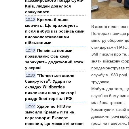
Київ, людей довелося
евакуювати
Кремль більше
13:10
мовчить: Що приховують
В жовтні головною 
після вибухів із російськими
Полторак написав р
високопоставленими
міністру оборони дов
військовими
стандартами НАТО
Пенсія за новими
12:40
ЗМІ писали про те,
правилами: Ось кому
зняти військову фор
зарахують додатковий стаж
у серпні
продемонстрував тру
службу в 1983 році
"Почнеться хвиля
12:30
банкрутств": Удари по
трудовою.
складах Wildberries
Мабуть для того, щ
викликали шок у секторі
службою йому виписа
роздрібної торгівлі РФ
мільйона гривень.
Удари по НПЗ не
12:22
Коментуючи такий к
змусили Кремль піти на
дивовижні речі відб
переговори: Експерт
гроші на папертях.
пояснив, що може змінитися
далі