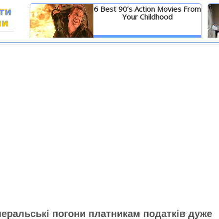
6 Best 90’s Action Movies From
Your Childhood
И
Детальніше
неральські погони платникам податків дуже