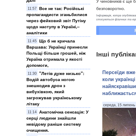
У чиновників є ще б
Все не так: Російські
безповоротно.
11:57
пропагандисти зганьбилися
Інформація, котра опублікован
стосуються фізичних та юрид
через фейковий звіт Путіну
щодо наступу в Україні,–
аналітики
Що б не кричала
11:45
Варшава: Українці принесли
Інші публіка
Польщі більше грошей, ніж
Україна отримала у якості
допомоги,
Персеїди вже 
"Летів дуже низько":
11:30
коли українці
Водій автобуса ногою
знешкодив дрон з
найяскравіши
вибухівкою, який
наближаєтьс
загрожував українському
літаку
середа, 15 липень 
Анатомічна сенсація: У
11:14
серці людини знайшли
невідому раніше систему
очищення.