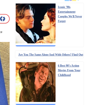
Iconic '90s
Entertainment
Couples We'll Never
Forget
ся
Are You The Same Alone And With Others? Find Out
6 Best 90’s Action
Movies From Your
Childhood