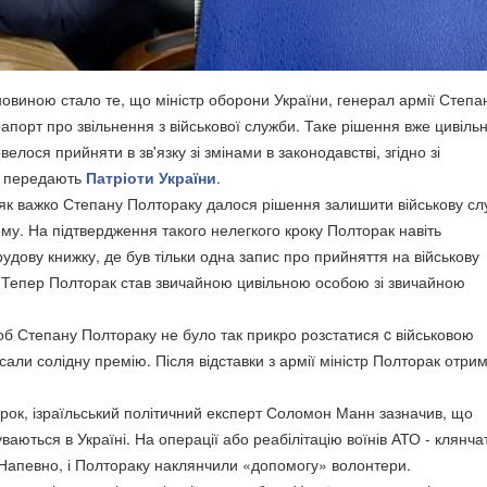
новиною стало те, що міністр оборони України, генерал армії Степа
апорт про звільнення з військової служби. Таке рішення вже цивіль
елося прийняти в зв'язку зі змінами в законодавстві, згідно зі
, передають
Патріоти України
.
 як важко Степану Полтораку далося рішення залишити військову сл
му. На підтвердження такого нелегкого кроку Полторак навіть
дову книжку, де був тільки одна запис про прийняття на військову
. Тепер Полторак став звичайною цивільною особою зі звичайною
об Степану Полтораку не було так прикро розстатися c військовою
ли солідну премію. Після відставки з армії міністр Полторак отрим
рок, ізраїльський політичний експерт Соломон Манн зазначив, що
уваються в Україні. На операції або реабілітацію воїнів АТО - клянча
 Напевно, і Полтораку наклянчили «допомогу» волонтери.