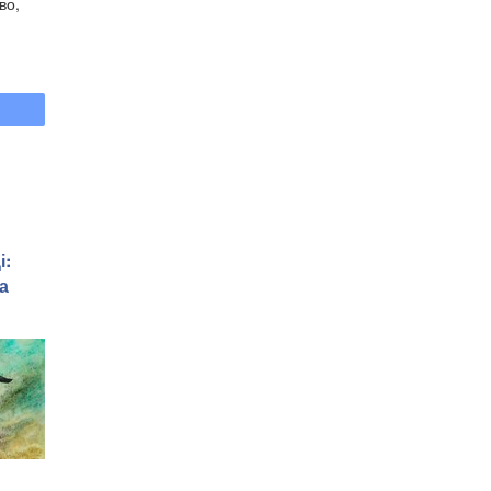
во,
і:
а