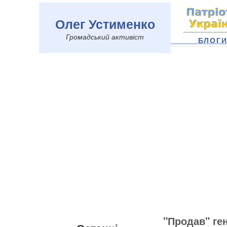
Олег Устименко
Громадський активіст
БЛОГ
"Продав" ге