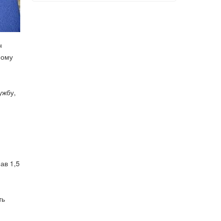
н
ному
ужбу,
ав 1,5
ть