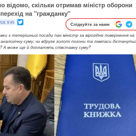
ло відомо, скільки отримав міністр оборони
 перехід на "гражданку"
Twitter
018, 9:45
Слідкуйте за нами
тавки з теперішньої посади пан міністр за вірогідне повернення на
аналогічну суму, чи вдруге золоті погони та лампаси дістануть
 А може ще й доплатять співставну суму?