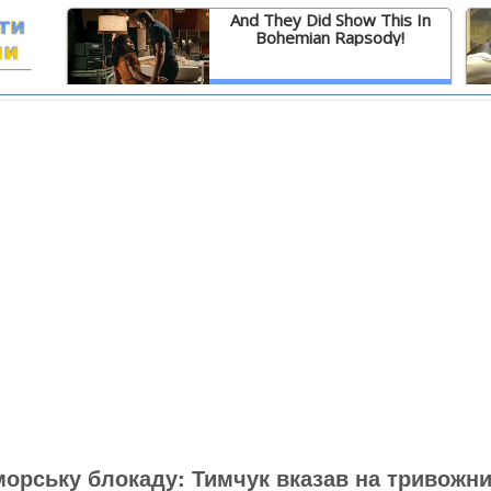
And They Did Show This In
Bohemian Rapsody!
И
Детальніше
 морську блокаду: Тимчук вказав на тривожн