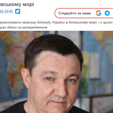
овському морі
Twitter
18, 10:45
Слідкуйте за нами
організувати морську блокаду України в Азовському морі, і з цього
араз діяти на випередження.