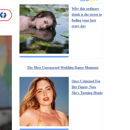
Why this ordinary
drink is the secret to
feeling your best
every day
The Most Unexpected Wedding Dance Moments
Once Criticized For
Her Figure, Now
She's Turning Heads