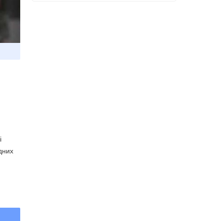
і
дних