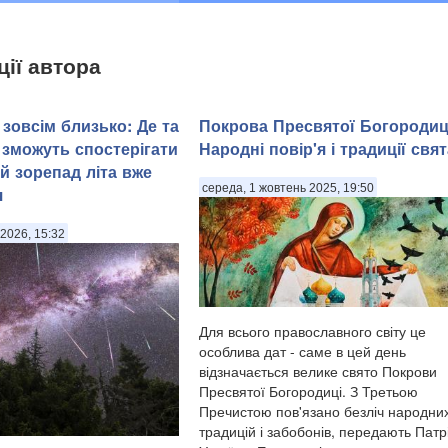
ції автора
зовсім близько: Де та
Покрова Пресвятої Богородиц
 зможуть спостерігати
Народні повір'я і традиції свят
й зорепад літа вже
середа, 1 жовтень 2025, 19:50
я
2026, 15:32
Для всього православного світу це
особлива дат - саме в цей день
відзначається велике свято Покрови
Пресвятої Богородиці. З Третьою
Пречистою пов'язано безліч народни
традицій і забобонів, передають Патр