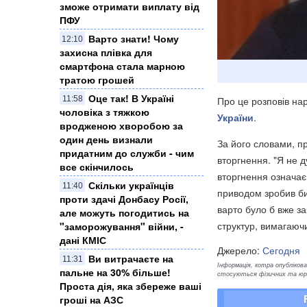
зможе отримати виплату від
ПФУ
Варто знати! Чому
12:10
захисна плівка для
смартфона стала марною
тратою грошей
Оце так! В Україні
Про це розповів на
11:58
чоловіка з тяжкою
України
.
вродженою хворобою за
один день визнали
За його словами, п
придатним до служби - чим
вторгнення. "Я не д
все скінчилось
вторгнення означає 
Скільки українців
11:40
приводом зробив би 
проти здачі Донбасу Росії,
варто було б вже з
але можуть погодитись на
структур, вимагаючи 
"заморожування" війни, -
дані КМІС
Джерело:
Сегодня
Ви витрачаєте на
11:31
Інформація, котра опублікован
пальне на 30% більше!
стосуються фізичних та юрид
Проста дія, яка збереже ваші
гроші на АЗС