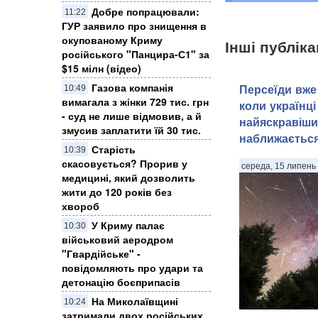
Добре попрацювали:
11:22
ГУР заявило про знищення в
окупованому Криму
Інші публіка
російського "Панцира-С1" за
$15 мілн (відео)
Газова компанія
Персеїди вже 
10:49
вимагала з жінки 729 тис. грн
коли українці
- суд не лише відмовив, а й
найяскравіши
змусив заплатити їй 30 тис.
наближаєтьс
Старість
10:39
скасовується? Прорив у
середа, 15 липень 
медицині, який дозволить
жити до 120 років без
хвороб
У Криму палає
10:30
військовий аеродром
"Гвардійське" -
повідомляють про удари та
детонацію боєприпасів
На Миколаївщині
10:24
затримали двох російських