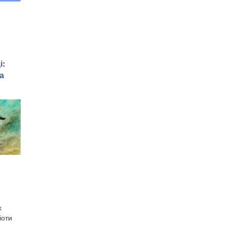
і:
а
х
іоти