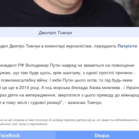
Дмитро Тимчук
рдеп Дмитро Тимчук в коментарі журналістам, передають
Патріоти
резидент РФ Володимир Путін навряд чи зважиться на повноцінне
умаю, що там буде щось, крім шантажу, з однієї простої причини -
повномасштабну війну. І якби Путін цього хотів, то під будь-яким
це ще в 2014 році. А ось морська блокада Азова можлива . і Україн
араз діяти на випередження, звертатися з цього приводу до міжнаро
в тому числі і судової реакції", - зазначає Тимчук.
а на цій сторінці не має стосунку до редакції порталу patrioty.org.ua, всі права та відповідальність
ичних осіб, котрі її оприлюднили.
FaceBook
Disqus