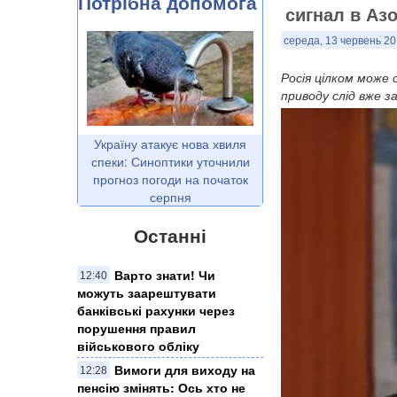
Потрібна допомога
сигнал в Аз
середа, 13 червень 20
Росія цілком може 
приводу слід вже з
Україну атакує нова хвиля
спеки: Синоптики уточнили
прогноз погоди на початок
серпня
Останні
Варто знати! Чи
12:40
можуть заарештувати
банківські рахунки через
порушення правил
військового обліку
Вимоги для виходу на
12:28
пенсію змінять: Ось хто не