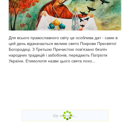
Для всього православного світу це особлива дат - саме в
цей день відзначається велике свято Покрови Пресвятої
Богородиці. З Третьою Пречистою пов'язано безліч
народних традицій і забобонів, передають Патріоти
України. Етимологія назви цього свята похо...