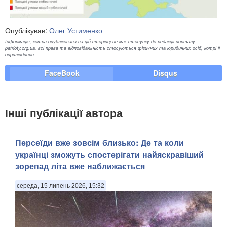
Опублікував:
Олег Устименко
Інформація, котра опублікована на цій сторінці не має стосунку до редакції порталу
patrioty.org.ua, всі права та відповідальність стосуються фізичних та юридичних осіб, котрі її
оприлюднили.
FaceBook
Disqus
Інші публікації автора
Персеїди вже зовсім близько: Де та коли
українці зможуть спостерігати найяскравіший
зорепад літа вже наближається
середа, 15 липень 2026, 15:32