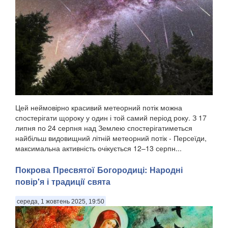
Цей неймовірно красивий метеорний потік можна
спостерігати щороку у один і той самий період року. З 17
липня по 24 серпня над Землею спостерігатиметься
найбільш видовищний літній метеорний потік - Персеїди,
максимальна активність очікується 12–13 серпн...
Покрова Пресвятої Богородиці: Народні
повір'я і традиції свята
середа, 1 жовтень 2025, 19:50