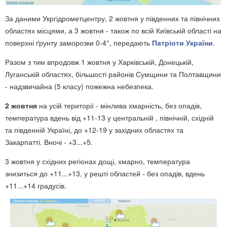
За даними Укргідрометцентру, 2 жовтня у південних та північних
областях місцями, а 3 жовтня - також по всій Київській області на
поверхні ґрунту заморозки 0-4°, передають
Патріоти України
.
Разом з тим впродовж 1 жовтня у Харківській, Донецькій,
Луганській областях, більшості районів Сумщини та Полтавщини
- надзвичайна (5 класу) пожежна небезпека.
2 жовтня
на усій території - мінлива хмарність, без опадів,
температура вдень від +11-13 у центральній , північній, східній
та південній Україні, до +12-19 у західних областях та
Закарпатті. Вночі - +3...+5.
3 жовтня у східних регіонах дощі, хмарно, температура
знизиться до +11...+13, у решті областей - без опадів, вдень
+11...+14 градусів.