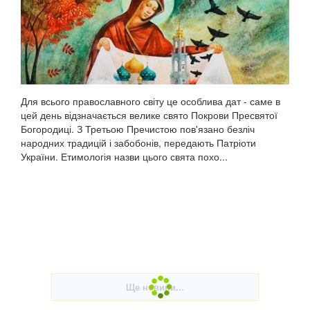
Для всього православного світу це особлива дат - саме в
цей день відзначається велике свято Покрови Пресвятої
Богородиці. З Третьою Пречистою пов'язано безліч
народних традицій і забобонів, передають Патріоти
України. Етимологія назви цього свята похо...