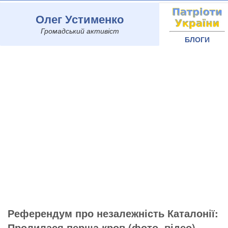
Олег Устименко
Громадський активіст
БЛОГИ
Референдум про незалежність Каталонії:
Пролилася перша кров (фото, відео)