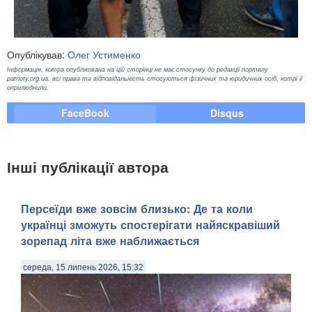
Опублікував:
Олег Устименко
Інформація, котра опублікована на цій сторінці не має стосунку до редакції порталу
patrioty.org.ua, всі права та відповідальність стосуються фізичних та юридичних осіб, котрі її
оприлюднили.
FaceBook
Disqus
Інші публікації автора
Персеїди вже зовсім близько: Де та коли
українці зможуть спостерігати найяскравіший
зорепад літа вже наближається
середа, 15 липень 2026, 15:32