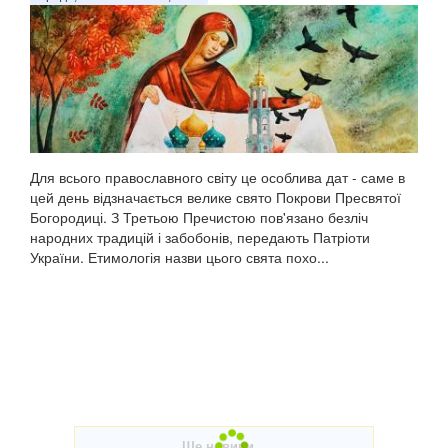
Для всього православного світу це особлива дат - саме в
цей день відзначається велике свято Покрови Пресвятої
Богородиці. З Третьою Пречистою пов'язано безліч
народних традицій і забобонів, передають Патріоти
України. Етимологія назви цього свята похо...