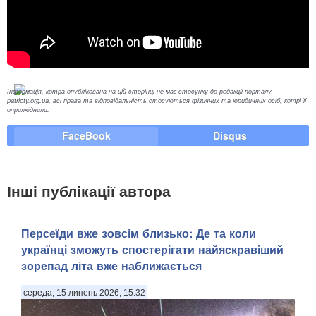
Інформація, котра опублікована на цій сторінці не має стосунку до редакції порталу
patrioty.org.ua, всі права та відповідальність стосуються фізичних та юридичних осіб, котрі її
оприлюднили.
FaceBook
Disqus
Інші публікації автора
Персеїди вже зовсім близько: Де та коли
українці зможуть спостерігати найяскравіший
зорепад літа вже наближається
середа, 15 липень 2026, 15:32