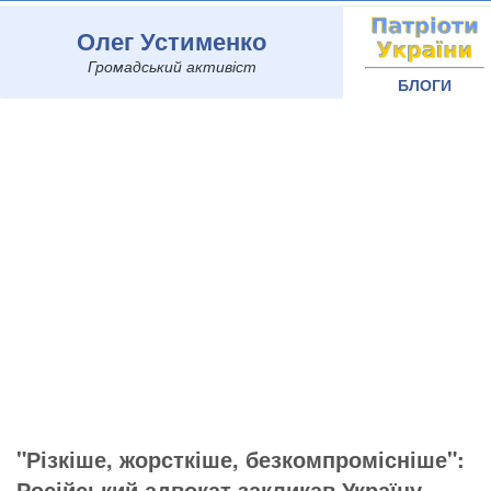
Олег Устименко
Громадський активіст
БЛОГИ
"Різкіше, жорсткіше, безкомпромісніше":
Російський адвокат закликав Україну