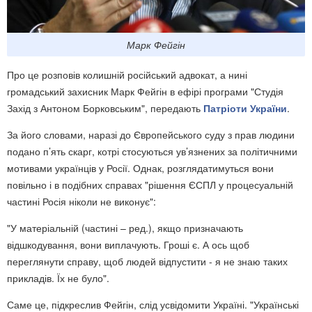
Марк Фейгін
Про це розповів колишній російський адвокат, а нині
громадський захисник Марк Фейгін в ефірі програми "Студія
Захід з Антоном Борковським", передають
Патріоти України
.
За його словами, наразі до Європейського суду з прав людини
подано п’ять скарг, котрі стосуються ув’язнених за політичними
мотивами українців у Росії. Однак, розглядатимуться вони
повільно і в подібних справах "рішення ЄСПЛ у процесуальній
частині Росія ніколи не виконує":
"У матеріальній (частині – ред.), якщо призначають
відшкодування, вони виплачують. Гроші є. А ось щоб
переглянути справу, щоб людей відпустити - я не знаю таких
прикладів. Їх не було".
Саме це, підкреслив Фейгін, слід усвідомити Україні. "Українські