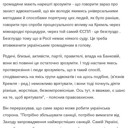
громадяни мають нарешті зрозуміти - що говорити зараз про
захист адвокатський, що він володіє якимись універсальними
методами й способами порятунку цих людей, як було раніше,
говорити про спроби процесуального впливу на Кремль через
міжнародні процедури, через той самий ЄСПЛ - це безглуздо .
Безглуздо тому що в Росії немає ніякого суду. Це треба
втовкмачити українським громадянам в голову.
Родичі, близькі, активісти, партії, правителі, влада на Банковій,
вони всі повинні це остаточно зрозуміти. І тоді настане якесь
протверезіння і люди зрозуміють, що в такий спосіб,
сподіваючись на якісь групи адвокатів і на щось подібне, (в'язнів
Кремля - ред.) неможливо врятувати, і вони тоді почнуть діяти
різніше, жорсткіше, безкомпромісніше. Ось тут, я вважаю, є шанс
на те, щоб врятувати", - пояснив правозахисник.
Він перерахував, що саме зараз може робити українська
сторона. "Потрібно збільшувати санкції, потрібно вимагати від
Заходу запровадження найжорсткіших санкцій. Самій Україні,