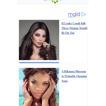
If Looks Could Kill,
These Women Would
Be On Top
A Rihanna Museum
Is Probably Opening
Soon