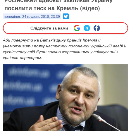
посилити тиск на Кремль (відео)
Twitter
понеділок, 24 грудень 2018, 23:39
Слідкуйте за нами
Аби повернути на Батьківщину бранців Кремля й
унеможливити появу наступних полонених українській владі й
суспільству слід бути значно жорсткішими у спілкуванні з
країною-агресором.