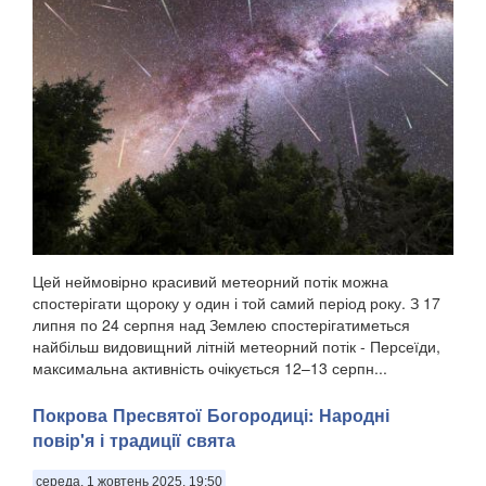
Цей неймовірно красивий метеорний потік можна
спостерігати щороку у один і той самий період року. З 17
липня по 24 серпня над Землею спостерігатиметься
найбільш видовищний літній метеорний потік - Персеїди,
максимальна активність очікується 12–13 серпн...
Покрова Пресвятої Богородиці: Народні
повір'я і традиції свята
середа, 1 жовтень 2025, 19:50