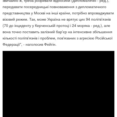
звичайно ж, треба розривати відносини (дипломатичні - ред.),
передавати посередницькі повноваження з дипломатичного
представництва у Москві на інші країни, потрібно впроваджувати
візовий режим. Так, може Україна не врятує цих 94 політв'язнів
(70 до інциденту у Керченській протоці і 24 моряка - ред.), але
вона точно поставить залізний бар'єр на інтенсивне збільшення
кількості політв'язнів і проблем, пов'язаних з агресією Російської
Федерації", - наголосив Фейгін.