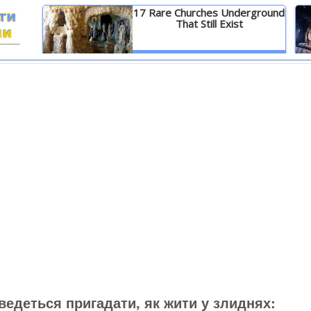
17 Rare Churches Underground
That Still Exist
И
Детальніше
ведеться пригадати, як жити у злиднях: