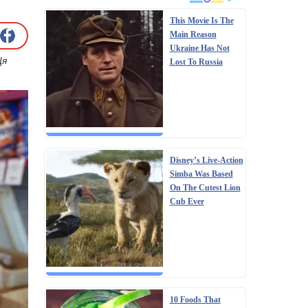
This Movie Is The
Main Reason
Ukraine Has Not
Ця
Lost To Russia
Disney’s Live-Action
Simba Was Based
On The Cutest Lion
Cub Ever
10 Foods That