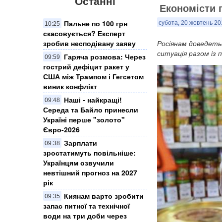
Останні
Економісти 
Пальне по 100 грн
субота, 20 жовтень 20
10:25
скасовується? Експерт
зробив несподівану заяву
Росіянам доведеть
ситуація разом із 
Гаряча розмова: Через
09:59
гострий дефіцит ракет у
США між Трампом і Гегсетом
виник конфлікт
Наші - найкращі!
09:48
Середа та Байло принесли
Україні перше "золото"
Євро-2026
Зарплати
09:38
зростатимуть повільніше:
Українцям озвучили
невтішний прогноз на 2027
рік
Киянам варто зробити
09:35
запас питної та технічної
води на три доби через