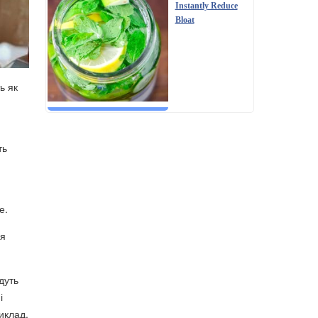
Instantly Reduce
Bloat
ь як
ть
е.
ся
дуть
і
иклад,