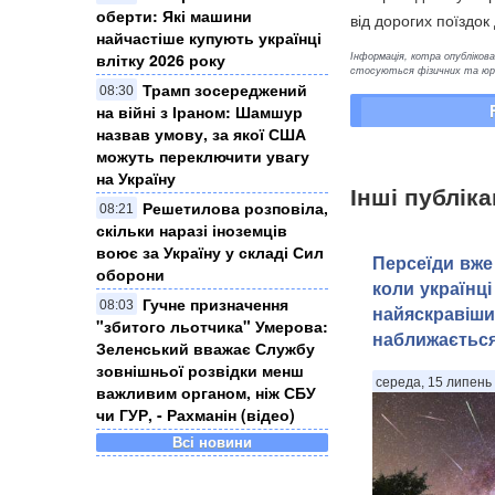
оберти: Які машини
від дорогих поїздок
найчастіше купують українці
Інформація, котра опублікован
влітку 2026 року
стосуються фізичних та юрид
Трамп зосереджений
08:30
на війні з Іраном: Шамшур
назвав умову, за якої США
можуть переключити увагу
на Україну
Інші публіка
Решетилова розповіла,
08:21
скільки наразі іноземців
воює за Україну у складі Сил
Персеїди вже 
оборони
коли українці
Гучне призначення
08:03
найяскравіши
"збитого льотчика" Умерова:
наближаєтьс
Зеленський вважає Службу
зовнішньої розвідки менш
середа, 15 липень 
важливим органом, ніж СБУ
чи ГУР, - Рахманін (відео)
Всі новини