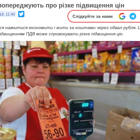
попереджують про різке підвищення цін
Twitter
18, 11:40
Слідкуйте за нами
ся навчитися економити і жити за коштами через обвал рубля. 
підвищенням ПДВ може спровокувати різке підвищення цін.