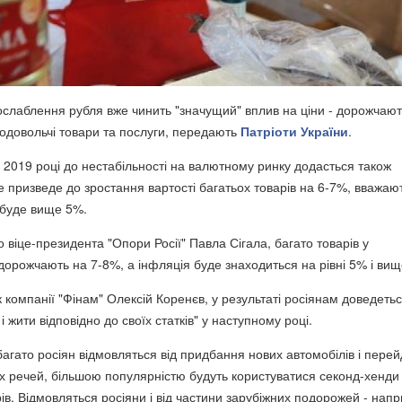
ослаблення рубля вже чинить "значущий" вплив на ціни - дорожчают
родовольчі товари та послуги, передають
Патріоти України
.
в 2019 році до нестабільності на валютному ринку додасться також
 призведе до зростання вартості багатьох товарів на 6-7%, вважаю
 буде вище 5%.
віце-президента "Опори Росії" Павла Сігала, багато товарів у
дорожчають на 7-8%, а інфляція буде знаходиться на рівні 5% і вищ
 компанії "Фінам" Олексій Коренєв, у результаті росіянам доведеть
і жити відповідно до своїх статків" у наступному році.
багато росіян відмовляться від придбання нових автомобілів і перей
х речей, більшою популярністю будуть користуватися секонд-хенди 
ів. Відмовляться росіяни і від частини зарубіжних подорожей - напр