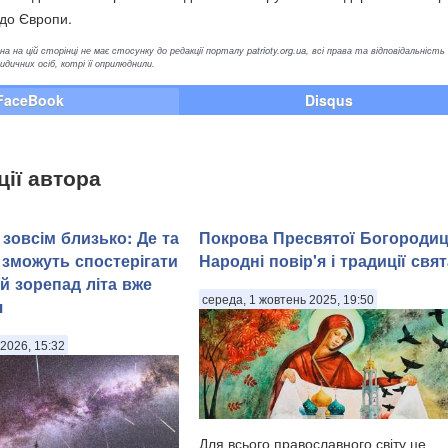
 до Європи.
а на цій сторінці не має стосунку до редакції порталу patrioty.org.ua, всі права та відповідальність
ичних осіб, котрі її оприлюднили.
FaceBook
Disqus
ції автора
зовсім близько: Де та
Покрова Пресвятої Богородиц
 зможуть спостерігати
Народні повір'я і традиції свят
й зорепад літа вже
середа, 1 жовтень 2025, 19:50
я
2026, 15:32
Для всього православного світу це