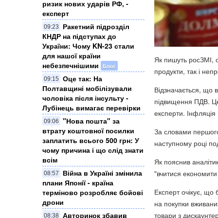
ризик нових ударів РФ, -
експерт
Ракетний підрозділ
09:23
КНДР на підступах до
України: Чому KN-23 стали
для нашої країни
Як пишуть росЗМІ, 
небезпечнішими
Блог
продукти, так і неп
Оце так: На
09:15
Полтавщині мобілізували
Відзначається, що 
чоловіка після інсульту -
підвищення ПДВ. Це
Лубінець вимагає перевірки
експерти. Інфляція
"Нова пошта" за
09:06
втрату коштовної посилки
За словами першого 
заплатить всього 500 грн: У
наступному році по
чому причина і що слід знати
всім
Як пояснив аналітик
Війна в Україні змінила
"вчитися економити 
08:57
плани Японії - країна
Експерт очікує, що 
терміново розробляє бойові
дрони
на покупки вживани
Авторинок збавив
товари з дискаунтер
08:38