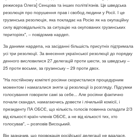
режисера Олега] Сенцова та інших політв'язнів. Це шведська
резолюція про порушення прав і свобод людини у Росії. І це
грузинська резолюція, яка покладає на Росію як на окупаційну
силу відповідальність за ситуацію на окупованих грузинських
територіях", – повідомив нардеп.
За даними нардепа, на засіданні більшість присутніх підтримала
усі три резолюції. За внесення української резолюції до порядку
денного висловилися 27 делегацій проти шести, за шведську –
25 проти восьми, за грузинську – 29 проти двох.
"На постійному комітеті росіяни скористалися процедурним
моментом і намагалися зняти ці резолюції із розгляду. Підсумки
голосування говорили самі за себе... Але росіяни фактично
почали скандал, намагаючись довести і лічильній комісії, і
президенту ПА ОБСЄ, що кількість голосів повинна складати 2/3
від кількості країн-членів ОБСЄ, а не від кількості тих, хто
голосував", – розповів Висоцький.
Він зазначив, що провокація російської делегації не вдалася.