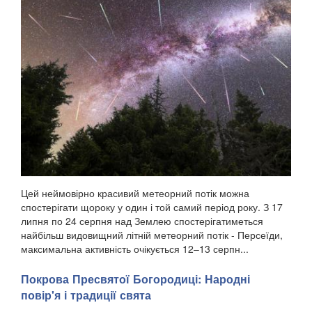
Цей неймовірно красивий метеорний потік можна
спостерігати щороку у один і той самий період року. З 17
липня по 24 серпня над Землею спостерігатиметься
найбільш видовищний літній метеорний потік - Персеїди,
максимальна активність очікується 12–13 серпн...
Покрова Пресвятої Богородиці: Народні
повір'я і традиції свята