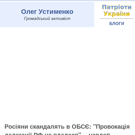
Олег Устименко
Громадський активіст
БЛОГИ
Росіяни скандалять в ОБСЄ: "Провокація
делегації РФ не вдалася", - нардеп