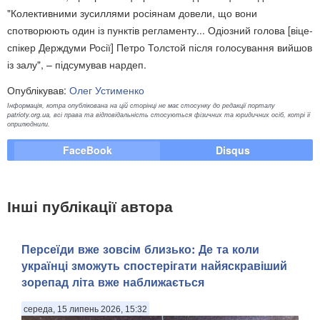
"Колективними зусиллями росіянам довели, що вони
спотворюють один із пунктів регламенту... Одіозний голова [віце-
спікер Держдуми Росії] Петро Толстой після голосування вийшов
із залу", – підсумував нардеп.
Опублікував:
Олег Устименко
Інформація, котра опублікована на цій сторінці не має стосунку до редакції порталу
patrioty.org.ua, всі права та відповідальність стосуються фізичних та юридичних осіб, котрі її
оприлюднили.
FaceBook
Disqus
Інші публікації автора
Персеїди вже зовсім близько: Де та коли
українці зможуть спостерігати найяскравіший
зорепад літа вже наближається
середа, 15 липень 2026, 15:32