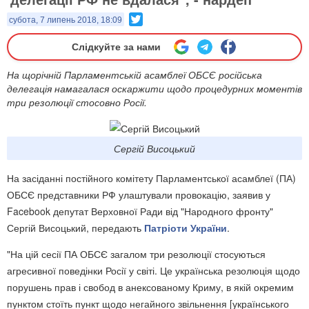
Twitter
субота, 7 липень 2018, 18:09
Слідкуйте за нами
На щорічній Парламентській асамблеї ОБСЄ російська
делегація намагалася оскаржити щодо процедурних моментів
три резолюції стосовно Росії.
Сергій Висоцький
На засіданні постійного комітету Парламентської асамблеї (ПА)
ОБСЄ представники РФ улаштували провокацію, заявив у
Facebook депутат Верховної Ради від "Народного фронту"
Сергій Висоцький, передають
Патріоти України
.
"На цій сесії ПА ОБСЄ загалом три резолюції стосуються
агресивної поведінки Росії у світі. Це українська резолюція щодо
порушень прав і свобод в анексованому Криму, в якій окремим
пунктом стоїть пункт щодо негайного звільнення [українського