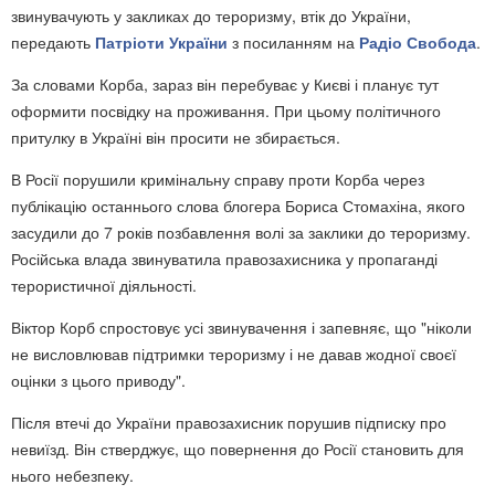
звинувачують у закликах до тероризму, втік до України,
передають
Патріоти України
з посиланням на
Радіо Свобода
.
За словами Корба, зараз він перебуває у Києві і планує тут
оформити посвідку на проживання. При цьому політичного
притулку в Україні він просити не збирається.
В Росії порушили кримінальну справу проти Корба через
публікацію останнього слова блогера Бориса Стомахіна, якого
засудили до 7 років позбавлення волі за заклики до тероризму.
Російська влада звинуватила правозахисника у пропаганді
терористичної діяльності.
Віктор Корб спростовує усі звинувачення і запевняє, що "ніколи
не висловлював підтримки тероризму і не давав жодної своєї
оцінки з цього приводу".
Після втечі до України правозахисник порушив підписку про
невиїзд. Він стверджує, що повернення до Росії становить для
нього небезпеку.