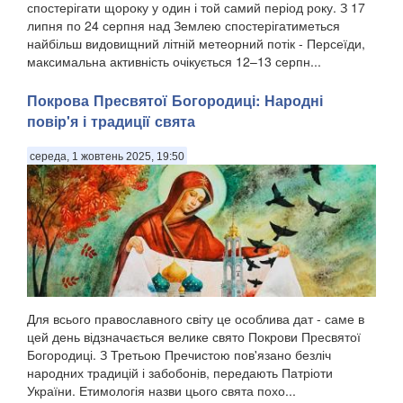
спостерігати щороку у один і той самий період року. З 17
липня по 24 серпня над Землею спостерігатиметься
найбільш видовищний літній метеорний потік - Персеїди,
максимальна активність очікується 12–13 серпн...
Покрова Пресвятої Богородиці: Народні
повір'я і традиції свята
середа, 1 жовтень 2025, 19:50
Для всього православного світу це особлива дат - саме в
цей день відзначається велике свято Покрови Пресвятої
Богородиці. З Третьою Пречистою пов'язано безліч
народних традицій і забобонів, передають Патріоти
України. Етимологія назви цього свята похо...