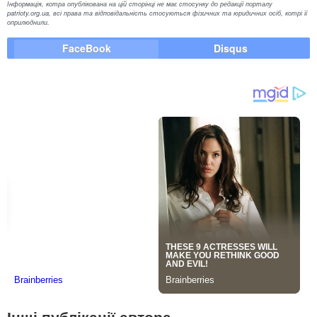
Інформація, котра опублікована на цій сторінці не має стосунку до редакції порталу
patrioty.org.ua, всі права та відповідальність стосуються фізичних та юридичних осіб, котрі її
оприлюднили.
FaceBook
Disqus
Інші публікації автора