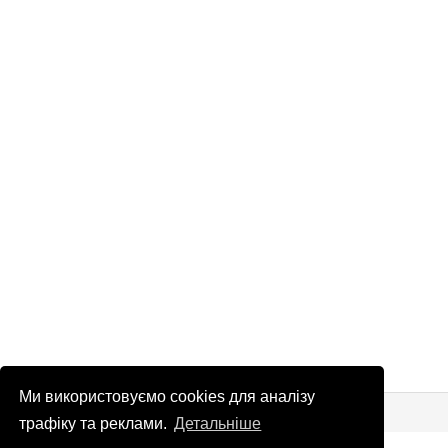
Ми використовуємо cookies для аналізу
© Патріоти України 2026
Правова інформація
трафіку та реклами.
Детальніше
info
@
patrioty.org.ua