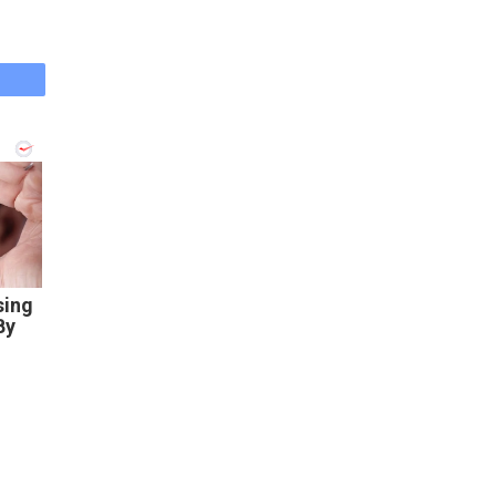
sing
By