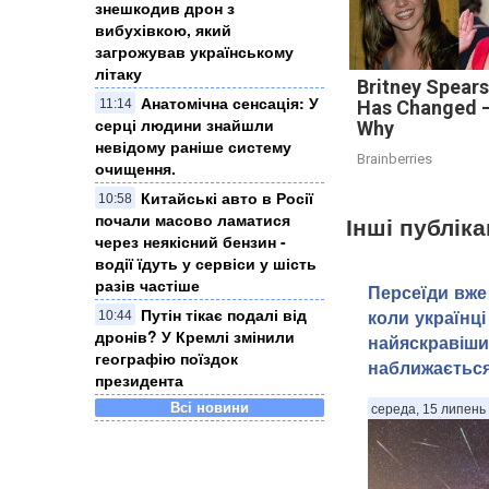
знешкодив дрон з
вибухівкою, який
загрожував українському
літаку
Britney Spears
Анатомічна сенсація: У
11:14
Has Changed —
серці людини знайшли
Why
невідому раніше систему
Brainberries
очищення.
Китайські авто в Росії
10:58
почали масово ламатися
Інші публіка
через неякісний бензин -
водії їдуть у сервіси у шість
разів частіше
Персеїди вже 
Путін тікає подалі від
коли українці
10:44
дронів? У Кремлі змінили
найяскравіши
географію поїздок
наближаєтьс
президента
Всі новини
середа, 15 липень 