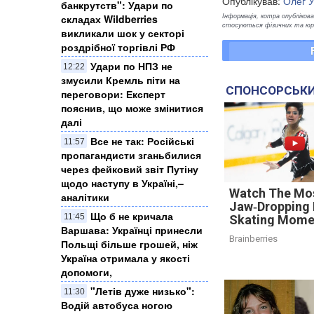
Опублікував:
Олег 
банкрутств": Удари по
Інформація, котра опублікован
складах Wildberries
стосуються фізичних та юрид
викликали шок у секторі
роздрібної торгівлі РФ
Удари по НПЗ не
12:22
змусили Кремль піти на
СПОНСОРСЬКИ
переговори: Експерт
пояснив, що може змінитися
далі
Все не так: Російські
11:57
пропагандисти зганьбилися
через фейковий звіт Путіну
щодо наступу в Україні,–
Watch The Mo
аналітики
Jaw‑Dropping 
Що б не кричала
11:45
Skating Mome
Варшава: Українці принесли
Brainberries
Польщі більше грошей, ніж
Україна отримала у якості
допомоги,
"Летів дуже низько":
11:30
Водій автобуса ногою