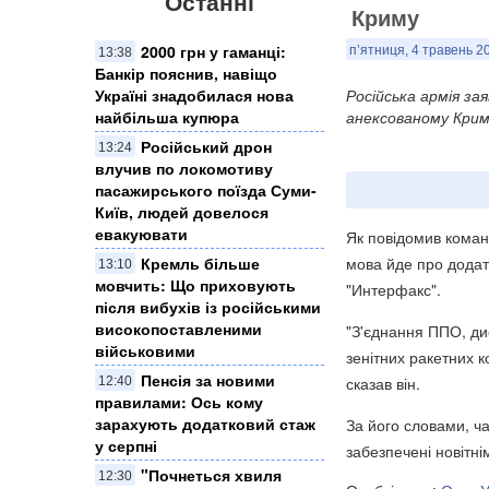
Останні
Криму
2000 грн у гаманці:
п’ятниця, 4 травень 20
13:38
Банкір пояснив, навіщо
Україні знадобилася нова
Російська армія за
найбільша купюра
анексованому Крим
Російський дрон
13:24
влучив по локомотиву
пасажирського поїзда Суми-
Київ, людей довелося
евакуювати
Як повідомив коман
Кремль більше
мова йде про додат
13:10
мовчить: Що приховують
"Интерфакс".
після вибухів із російськими
високопоставленими
"З'єднання ППО, ди
військовими
зенітних ракетних к
Пенсія за новими
сказав він.
12:40
правилами: Ось кому
зарахують додатковий стаж
За його словами, ч
у серпні
забезпечені новітн
"Почнеться хвиля
12:30