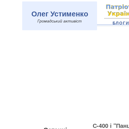
Олег Устименко
Громадський активіст
БЛОГ
С-400 і "Пан