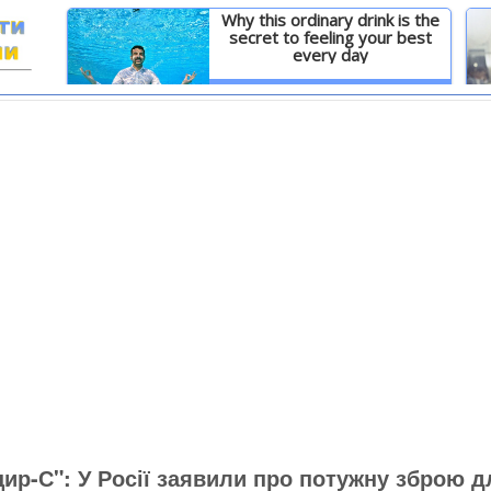
Why this ordinary drink is the
secret to feeling your best
every day
И
Детальніше
цир-С": У Росії заявили про потужну зброю д