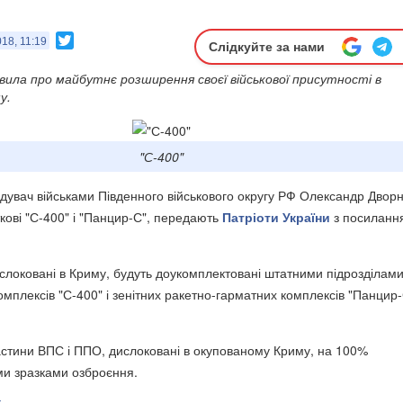
Twitter
18, 11:19
Слідкуйте за нами
явила про майбутнє розширення своєї військової присутності в
у.
"С-400"
дувач військами Південного військового округу РФ Олександр Дворн
кові "С-400" і "Панцир-С", передають
Патріоти України
з посиланн
слоковані в Криму, будуть доукомплектовані штатними підрозділам
омплексів "С-400" і зенітних ракетно-гарматних комплексів "Панцир-
астини ВПС і ППО, дислоковані в окупованому Криму, на 100%
іми зразками озброєння.