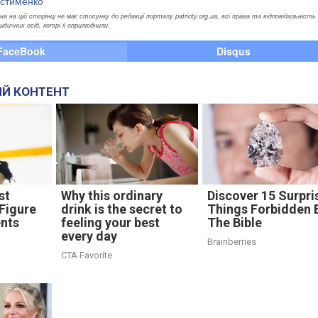
Устименко
а на цій сторінці не має стосунку до редакції порталу patrioty.org.ua, всі права та відповідальність
ичних осіб, котрі її оприлюднили.
FaceBook
Disqus
Й КОНТЕНТ
st
Why this ordinary
Discover 15 Surpri
Figure
drink is the secret to
Things Forbidden 
nts
feeling your best
The Bible
every day
Brainberries
CTA Favorite