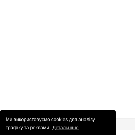
Ми використовуємо cookies для аналізу
© Патріоти України 2026
Правова інформація
трафіку та реклами.
Детальніше
info
@
patrioty.org.ua