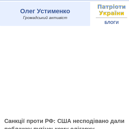
Олег Устименко
Громадський активіст
БЛОГИ
Санкції проти РФ: США несподівано дали
поблажку путінському олігарху