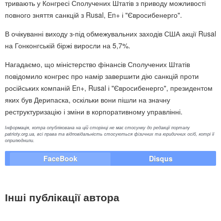
тривають у Конгресі Сполучених Штатів з приводу можливості
повного зняття санкцій з Rusal, En+ і "Євросибенерго".
В очікуванні виходу з-під обмежувальних заходів США акції Rusal
на Гонконгській біржі виросли на 5,7%.
Нагадаємо, що міністерство фінансів Сполучених Штатів
повідомило конгрес про намір завершити дію санкцій проти
російських компаній En+, Rusal і "Євросибенерго", президентом
яких був Дерипаска, оскільки вони пішли на значну
реструктуризацію і зміни в корпоративному управлінні.
Інформація, котра опублікована на цій сторінці не має стосунку до редакції порталу
patrioty.org.ua, всі права та відповідальність стосуються фізичних та юридичних осіб, котрі її
оприлюднили.
FaceBook
Disqus
Інші публікації автора