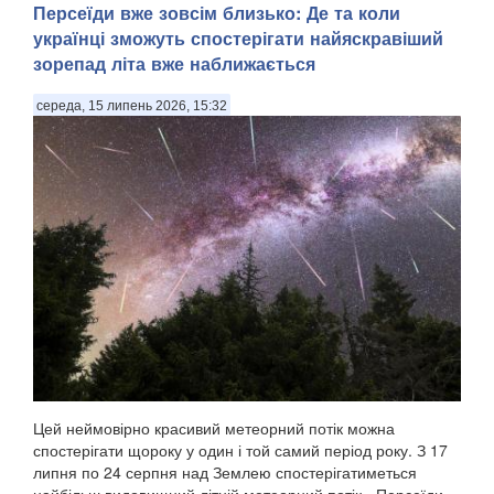
Персеїди вже зовсім близько: Де та коли
українці зможуть спостерігати найяскравіший
зорепад літа вже наближається
середа, 15 липень 2026, 15:32
Цей неймовірно красивий метеорний потік можна
спостерігати щороку у один і той самий період року. З 17
липня по 24 серпня над Землею спостерігатиметься
найбільш видовищний літній метеорний потік - Персеїди,