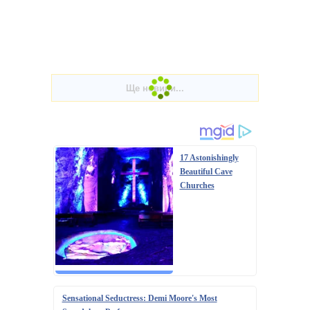
17 Astonishingly
Beautiful Cave
Churches
Sensational Seductress: Demi Moore's Most