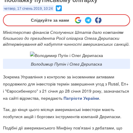
Twitter
четвер, 17 січень 2019, 10:24
Слідкуйте за нами
Міністерство фінансів Сполучених Штатів дало компаніям
близького до президента Росії олігарха Олега Дерипаски
відтермінування від набуття чинності американських санкцій.
Володимир Путін і Олег Дерипаска
Зокрема Управління з контролю за іноземними активами
продовжило для інвесторів термін завершення угод з Rusal, En+
і "Євросибенерго" з 21 січня до 28 січня 2019 року, зазначається
на сайті відомства, передають
Патріоти України
.
Так, до кінця цього місяця американські інвестори мають
позбутися акцій і боргових інструментів компаній Дерипаски.
Подібні дії американського Мінфіну пов'язані з дебатами, що