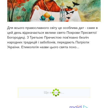
Для всього православного світу це особлива дат - саме в
цей день відзначається велике свято Покрови Пресвятої
Богородиці. З Третьою Пречистою пов'язано безліч
народних традицій і забобонів, передають Патріоти
України. Етимологія назви цього свята похо...