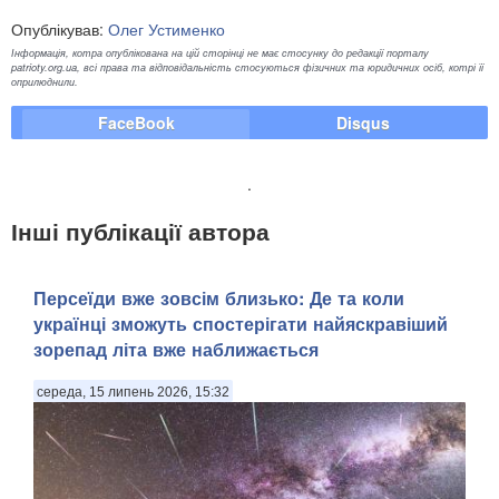
Опублікував:
Олег Устименко
Інформація, котра опублікована на цій сторінці не має стосунку до редакції порталу
patrioty.org.ua, всі права та відповідальність стосуються фізичних та юридичних осіб, котрі її
оприлюднили.
FaceBook
Disqus
.
Інші публікації автора
Персеїди вже зовсім близько: Де та коли
українці зможуть спостерігати найяскравіший
зорепад літа вже наближається
середа, 15 липень 2026, 15:32