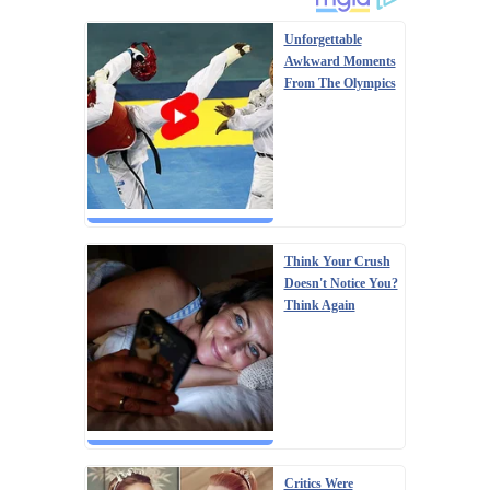
Unforgettable
Awkward Moments
From The Olympics
Think Your Crush
Doesn't Notice You?
Think Again
Critics Were