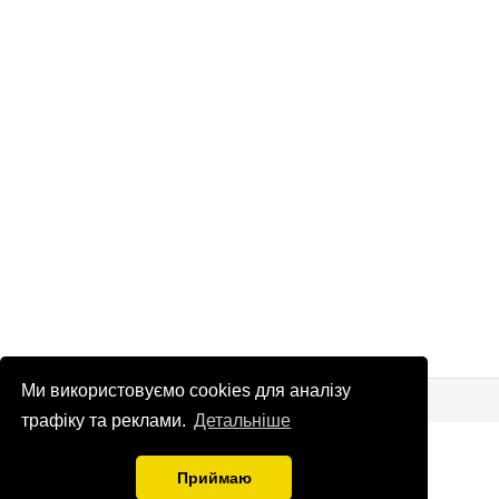
Ми використовуємо cookies для аналізу
© Патріоти України 2026
Правова інформація
трафіку та реклами.
Детальніше
info
@
patrioty.org.ua
Приймаю