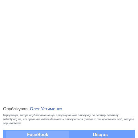
Опублікував:
Олег Устименко
Інформація, котра опублікована на цій сторінці не має стосунку до редакції порталу
patrioty.org.ua, всі права та відповідальність стосуються фізичних та юридичних осіб, котрі її
оприлюднили.
FaceBook
Disqus