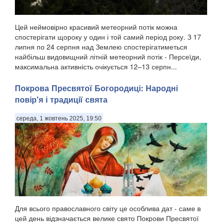
Цей неймовірно красивий метеорний потік можна
спостерігати щороку у один і той самий період року. З 17
липня по 24 серпня над Землею спостерігатиметься
найбільш видовищний літній метеорний потік - Персеїди,
максимальна активність очікується 12–13 серпн...
Покрова Пресвятої Богородиці: Народні
повір'я і традиції свята
середа, 1 жовтень 2025, 19:50
Для всього православного світу це особлива дат - саме в
цей день відзначається велике свято Покрови Пресвятої