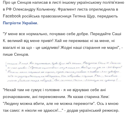
Про це Сенцов написав в листі іншому українському політв'язню
в РФ Олександру Кольченку. Фрагмент листа оприлюднила в
Facebook російська правозахисниця Тетяна Щур, передають
Патріоти України
.
"У мене все нормально, почуваю себе добре. Передайте Саші
К. великий від мене привіт! Хай не переживає ні за мене, ні
взагалі ні за що - це шкідливо! Жодні наші старання не марні", -
пише Сенцов.
"Нехай там не сумує і головне - я не відчуваю себе ані
розчарованим, ані переможеним. Як казав старина Хем:
"Людину можна вбити, але не можна перемогти". Ось з мною
так само: я ніколи не здаюся!..." - додав український режисер.