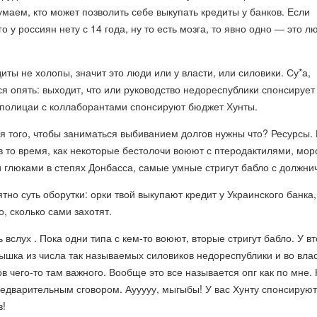
маем, кто может позволить себе выкупать кредиты у банков. Если
го у россиян нету с 14 года, ну то есть мозга, то явно одно — это л
иты не холопы, значит это люди или у власти, или силовики. Су*а,
я опять: выходит, что или руководство недореспублики спонсирует
 полицаи с коллаборантами спонсируют бюджет Хунты.
 того, чтобы заниматься выбиванием долгов нужны что? Ресурсы. 
 в то время, как некоторые бестолочи воюют с птеродактилями, мо
 глюками в степях Донбасса, самые умные стригут бабло с должнич
тно суть оборутки: орки твой выкупают кредит у Украинского банка,
, сколько сами захотят.
вслух . Пока одни типа с кем-то воюют, вторые стригут бабло. У в
ышка из числа так называемых силовиков недореспублики и во вла
в чего-то там важного. Вообще это все называется опг как по мне.
редварительным сговором. Аууууу, мыгыбы! У вас Хунту спонсирую
в!