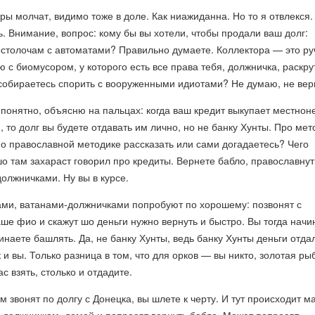
ы молчат, видимо тоже в доле. Как ниажиданна. Но то я отвлекся.
 Внимание, вопрос: кому бы вы хотели, чтобы продали ваш долг:
естолочам с автоматами? Правильно думаете. Коллектора — это р
ю с биомусором, у которого есть все права тебя, должничка, раскру
 собираетесь спорить с вооруженными идиотами? Не думаю, не вер
понятно, объясню на пальцах: когда ваш кредит выкупает местноне
 то долг вы будете отдавать им лично, но не банку Хунты. Про ме
о православной методике рассказать или сами догадаетесь? Чего
 там захараст говорил про кредиты. Вернете бабло, православну
олжничками. Ну вы в курсе.
вами, ватанами-должничками попробуют по хорошему: позвонят с
аше фио и скажут шо деньги нужно вернуть и быстро. Вы тогда начи
чинаете башлять. Да, не банку Хунты, ведь банку Хунты деньги отда
 и вы. Только разница в том, что для орков — вы никто, золотая ры
ас взять, столько и отдадите.
м звонят по долгу с Донецка, вы шлете к черту. И тут происходит м