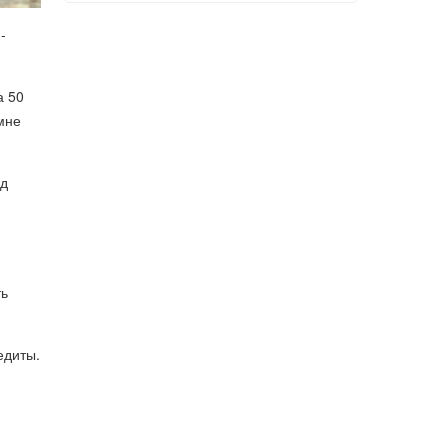
-
а 50
 мне
яд
ть
едиты.