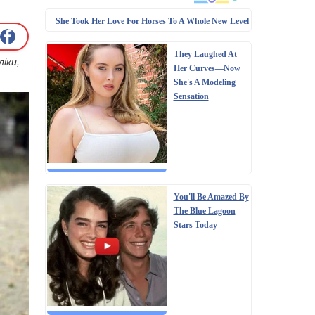
She Took Her Love For Horses To A Whole New Level
They Laughed At
іки,
Her Curves—Now
She's A Modeling
Sensation
You'll Be Amazed By
The Blue Lagoon
Stars Today