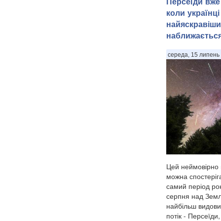
Персеїди вже 
коли українці
найяскравіши
наближаєтьс
середа, 15 липень 
Цей неймовірно 
можна спостеріга
самий період рок
серпня над Земл
найбільш видови
потік - Персеїди