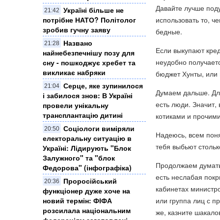
Давайте лучше поду
Україні більше не
21:42
использовать то, че
потрібне НАТО? Політолог
зробив гучну заяву
бедные.
Названо
21:28
Если выкупают кред
найнебезпечнішу позу для
неудобно получаетс
сну - пошкоджує хребет та
викликає набряки
бюджет Хунты, или
Серце, яке зупинилося
21:04
Думаем дальше. Для
і забилося знов: В Україні
есть люди. Значит,
провели унікальну
трансплантацію дитині
котиками и прочими
Соціологи виміряли
20:50
Надеюсь, всем поня
електоральну ситуацію в
тебя выбьют столько
Україні: ​Лідирують "Блок
Залужного" та "блок
Продолжаем думать 
Федорова" (інфографіка)
есть неслабая покр
Проросійський
20:36
кабинетах министро
функціонер дуже хоче на
или группа лиц с п
новий термін: ФІФА
розсилала національним
же, казните шакало