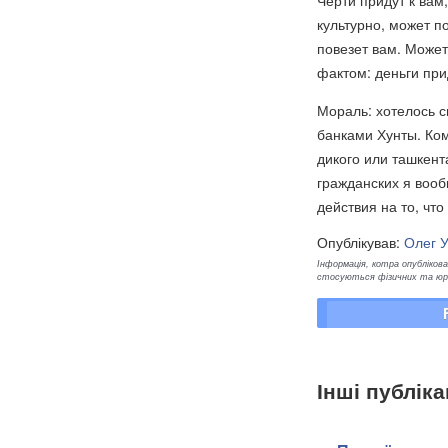
Черти придут к вам
культурно, может п
повезет вам. Может
фактом: деньги при
Мораль: хотелось с
банками Хунты. Ком
дикого или ташкента
гражданских я вооб
действия на то, чт
Опублікував:
Олег 
Інформація, котра опублікован
стосуються фізичних та юрид
Інші публіка