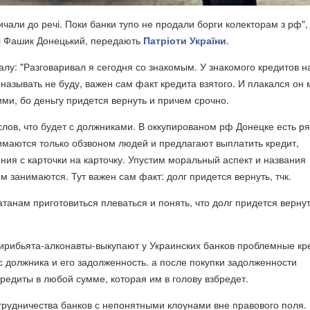
ичали до речі. Поки банки тупо не продали борги колекторам з рф", 
зі Фашик Донецький, передають
Патріоти України
.
налу: "Разговаривал я сегодня со знакомым. У знакомого кредитов н
к называть не буду, важен сам факт кредита взятого. И плакался он
ми, бо деньгу придется вернуть и причем срочно.
слов, что будет с должниками. В оккупированом рф Донецке есть р
имаются только обзвоном людей и предлагают выплатить кредит,
ия с карточки на карточку. Упустим моральный аспект и названия
им занимаются. Тут важен сам факт: долг придется вернуть, тчк.
атанам приготовиться плеваться и понять, что долг придется верну
ширибьята-алконавты-выкупают у Украинских банков проблемные кр
с должника и его задолженность. а после покупки задолженности
редиты в любой сумме, которая им в голову взбредет.
рудничества банков с непонятными клоунами вне правового поля.