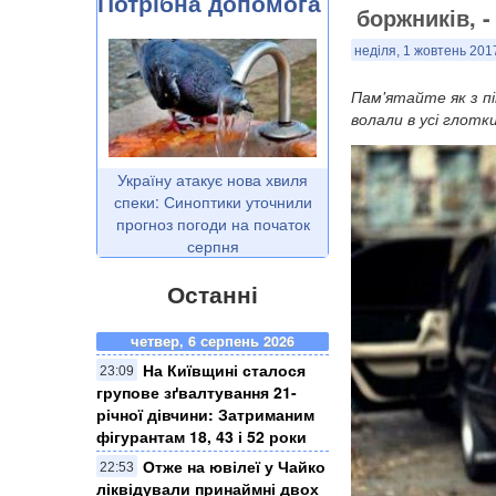
Потрібна допомога
боржників, 
неділя, 1 жовтень 201
Пам'ятайте як з пі
волали в усі глот
Україну атакує нова хвиля
спеки: Синоптики уточнили
прогноз погоди на початок
серпня
Останні
четвер, 6 серпень 2026
На Київщині сталося
23:09
групове зґвалтування 21-
річної дівчини: Затриманим
фігурантам 18, 43 і 52 роки
Отже на ювілеї у Чайко
22:53
ліквідували принаймні двох