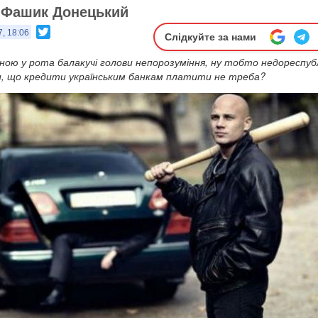
- Фашик Донецький
Twitter
7, 18:06
Слідкуйте за нами
ною у рота балакучі голови непорозуміння, ну тобто недореспубл
ки, що кредити українським банкам платити не треба?