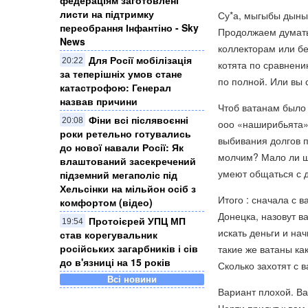
федераціям заготовлені
листи на підтримку
Су*а, мыгыбы дыныр
переобрання Інфантіно - Sky
Продолжаем думать.
News
коллекторам или б
Для Росії мобілізація
20:22
котята по сравнени
за теперішніх умов стане
по полной. Или вы
катастрофою: Генерал
назвав причини
Чтоб ватанам было 
Фіни всі післявоєнні
20:08
ооо «наширибьята»,
роки ретельно готувались
выбивания долгов п
до нової навали Росії: Як
молчим? Мало ли шо
влаштований засекречений
умеют общаться с д
підземний мегаполіс під
Хельсінки на мільйон осіб з
Итого : сначала с 
комфортом (відео)
Донецка, назовут в
Протоієрей УПЦ МП
19:54
искать деньги и на
став корегувальник
російських загарбників і сів
такие же ватаны как
до в'язниці на 15 років
Сколько захотят с в
Всі новини
Вариант плохой. Ва