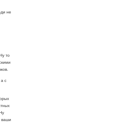
юди не
Ну то
рскими
ков.
 а с
торых
стных
 Ну
т ваши