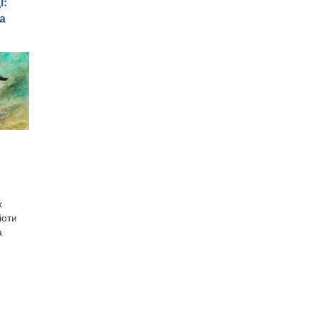
і:
а
х
іоти
а