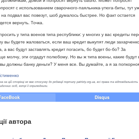
, должничкам, домой и попросят вернуть бабло. Может попросят
опросят с использованием сварочного-паяльника-утюга-биты, тут уж
 на подвал вас повезут, шоб думалось быстрее. Но факт остается
дется вернуть. Точка.
просить у типа военов типа республики: у многих у вас кредиты пе
у вы будете жаловаться, если ваш кредит выкупят люди захарченко
, а вас будут заставлять кредит погасить, бо будет бо-бо? За
ще молчу, эти отдадут полюбому. Но вы ж типа воены, какие будут
о вы должны банку деньги? У меня все. Вы думайте, а я за попкорно
Устименко
а на цій сторінці не має стосунку до редакції порталу patrioty.org.ua, всі права та відповідальність
ичних осіб, котрі її оприлюднили.
FaceBook
Disqus
ції автора