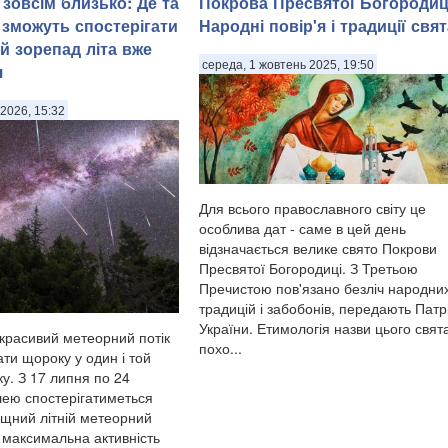
зовсім близько: Де та
Покрова Пресвятої Богородиц
 зможуть спостерігати
Народні повір'я і традиції свят
й зорепад літа вже
середа, 1 жовтень 2025, 19:50
я
2026, 15:32
Для всього православного світу це
особлива дат - саме в цей день
відзначається велике свято Покрови
Пресвятої Богородиці. З Третьою
Пречистою пов'язано безліч народни
традицій і забобонів, передають Патр
України. Етимологія назви цього свят
красивий метеорний потік
похо...
ти щороку у один і той
у. З 17 липня по 24
ею спостерігатиметься
щний літній метеорний
, максимальна активність