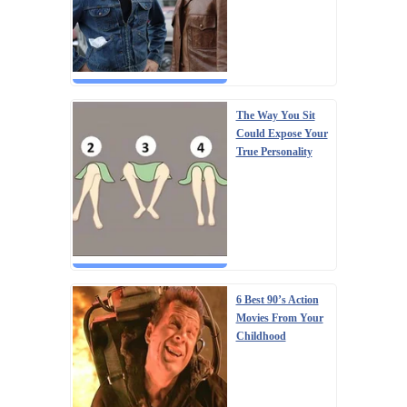
The Way You Sit
Could Expose Your
True Personality
6 Best 90’s Action
Movies From Your
Childhood