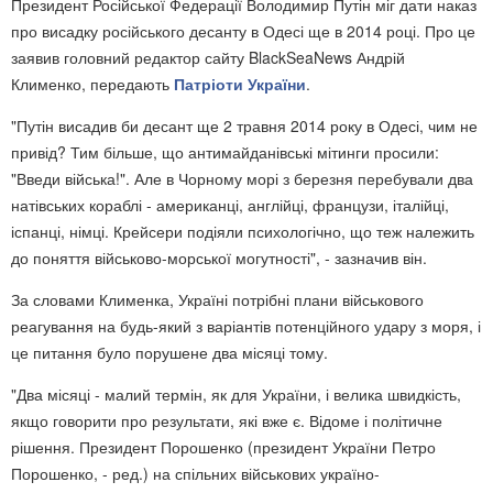
Президент Російської Федерації Володимир Путін міг дати наказ
про висадку російського десанту в Одесі ще в 2014 році. Про це
заявив головний редактор сайту BlackSeaNews Андрій
Клименко, передають
Патріоти України
.
"Путін висадив би десант ще 2 травня 2014 року в Одесі, чим не
привід? Тим більше, що антимайданівські мітинги просили:
"Введи війська!". Але в Чорному морі з березня перебували два
натівських кораблі - американці, англійці, французи, італійці,
іспанці, німці. Крейсери подіяли психологічно, що теж належить
до поняття військово-морської могутності", - зазначив він.
За словами Клименка, Україні потрібні плани військового
реагування на будь-який з варіантів потенційного удару з моря, і
це питання було порушене два місяці тому.
"Два місяці - малий термін, як для України, і велика швидкість,
якщо говорити про результати, які вже є. Відоме і політичне
рішення. Президент Порошенко (президент України Петро
Порошенко, - ред.) на спільних військових україно-