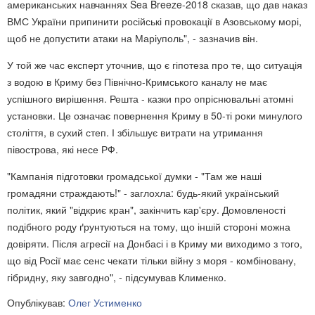
американських навчаннях Sea Breeze-2018 сказав, що дав наказ
ВМС України припинити російські провокації в Азовському морі,
щоб не допустити атаки на Маріуполь", - зазначив він.
У той же час експерт уточнив, що є гіпотеза про те, що ситуація
з водою в Криму без Північно-Кримського каналу не має
успішного вирішення. Решта - казки про опріснювальні атомні
установки. Це означає повернення Криму в 50-ті роки минулого
століття, в сухий степ. І збільшує витрати на утримання
півострова, які несе РФ.
"Кампанія підготовки громадської думки - "Там же наші
громадяни страждають!" - заглохла: будь-який український
політик, який "відкриє кран", закінчить кар'єру. Домовленості
подібного роду ґрунтуються на тому, що іншій стороні можна
довіряти. Після агресії на Донбасі і в Криму ми виходимо з того,
що від Росії має сенс чекати тільки війну з моря - комбіновану,
гібридну, яку завгодно", - підсумував Клименко.
Опублікував:
Олег Устименко