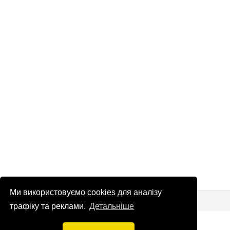
Ми використовуємо cookies для аналізу
© Патріоти України 2026
Правова інформація
трафіку та реклами.
Детальніше
info
@
patrioty.org.ua