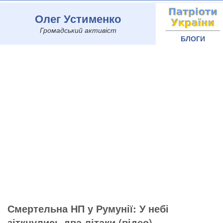
Олег Устименко
Громадський активіст
БЛОГИ
Смертельна НП у Румунії: У небі
зіткнулись два літаки (відео)