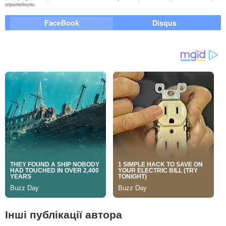
оприлюднили.
FaceBook
Disqus
Інші публікації автора