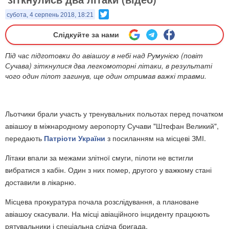
Twitter
субота, 4 серпень 2018, 18:21
Слідкуйте за нами
Під час підготовки до авіашоу в небі над Румунією (повіт
Сучава) зіткнулися два легкомоторні літаки, в результаті
чого один пілот загинув, ще один отримав важкі травми.
Льотчики брали участь у тренувальних польотах перед початком
авіашоу в міжнародному аеропорту Сучави "Штефан Великий",
передають
Патріоти України
з посиланням на місцеві ЗМІ.
Літаки впали за межами злітної смуги, пілоти не встигли
вибратися з кабін. Один з них помер, другого у важкому стані
доставили в лікарню.
Місцева прокуратура почала розслідування, а плановане
авіашоу скасували. На місці авіаційного інциденту працюють
рятувальники і спеціальна слідча бригада.