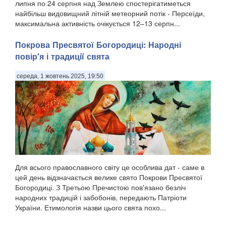
липня по 24 серпня над Землею спостерігатиметься
найбільш видовищний літній метеорний потік - Персеїди,
максимальна активність очікується 12–13 серпн...
Покрова Пресвятої Богородиці: Народні
повір'я і традиції свята
середа, 1 жовтень 2025, 19:50
Для всього православного світу це особлива дат - саме в
цей день відзначається велике свято Покрови Пресвятої
Богородиці. З Третьою Пречистою пов'язано безліч
народних традицій і забобонів, передають Патріоти
України. Етимологія назви цього свята похо...