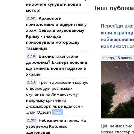
не хочете купувати новий
Інші публіка
мотор!
Археологи
21:45
приголомшили відкриттям у
Персеїди вже 
храмі Зевса в окупованому
коли українці
Криму - знахідка
найяскравіши
приховувала моторошну
наближаєтьс
таємницю
Виклик таксі стане
21:30
середа, 15 липень 
дорожчим? Експерт пояснив,
що змінить новий податок в
Україні
Третій армійський корпус
21:16
створює для російських
окупантів на Лиманському
напрямку критичний
дискомфорт: як це вдалося -
Злий Одесит
Блог
Небезпечний пляж: На
21:02
Цей неймовірно 
узбережжі Коблево
можна спостеріга
здетонував