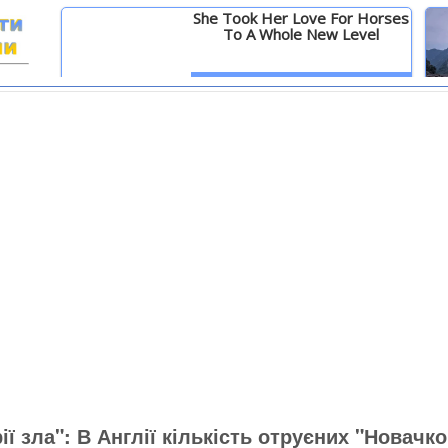
She Took Her Love For Horses
To A Whole New Level
И
Детальніше
ії зла": В Англії кількість отруєних "Новачк