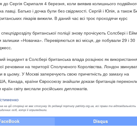
 до Сергія Скрипаля 4 березня, коли виявив колишнього подвійног
на лавці. Батько і дочка були без свідомості. Сергій і Юлія, а також Б
итанських лікарів вижили. В даний час всі троє проходячи курс
спецпідрозділу британської поліції знову прочісують Солсбері і Ейм
 залишки «Новачка». Перевіряються всі місця, де побували 29 і 30
джесс.
вий інцидент в Солсбері британська влада розцінює як використанн
ої речовини на території Сполученого Королівства. Лондон звинува
би в цьому. У Москві заперечують свою причетність до замаху на
ША, Канада, країни Євросоюзу знайшли докази британців переконл
и країн світу вислали російських дипломатів.
Устименко
а на цій сторінці не має стосунку до редакції порталу patrioty.org.ua, всі права та відповідальність
ичних осіб, котрі її оприлюднили.
FaceBook
Disqus