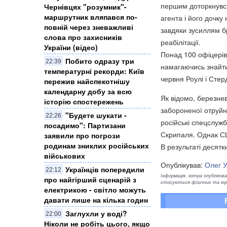
першим доторкнувся
Чернівцях "розумник"-
маршрутник вляпався по-
агента і його дочку 
повній через зневажливі
завдяки зусиллям бр
слова про захисників
реабілітації.
України (відео)
Понад 100 офіцерів 
Побито одразу три
22:39
намагаючись знайти
температурні рекорди: Київ
червня Роулі і Стер
пережив найспекотнішу
календарну добу за всю
Як відомо, березне
історію спостережень
забороненої отруйн
"Будете шукати -
22:26
російські спецслуж
посадимо": Партизани
Скрипаля. Однак С
заявили про погрози
родинам зниклих російських
В результаті десятк
військових
Опублікував:
Олег 
Українців попередили
22:12
Інформація, котра опублікован
про найгірший сценарій з
стосуються фізичних та юрид
електрикою - світло можуть
давати лише на кілька годин
Заглухли у воді?
22:00
Ніколи не робіть цього, якщо