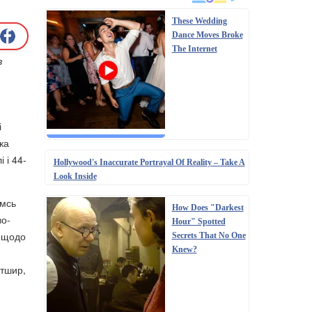
These Wedding
Dance Moves Broke
The Internet
з
і
ка
 і 44-
Hollywood's Inaccurate Portrayal Of Reality – Take A
Look Inside
имсь
How Does "Darkest
во-
Hour" Spotted
і щодо
Secrets That No One
Knew?
лтшир,