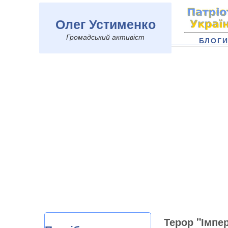
Олег Устименко
Громадський активіст
БЛОГ
Терор "Імпер