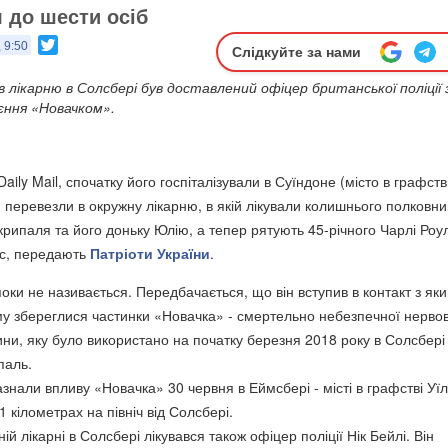
 до шести осіб
Twitter
 9:50
Слідкуйте за нами
 в лікарню в Солсбері був доставлений офіцер британської поліції 
ння «Новачком».
aily Mail, спочатку його госпіталізували в Суїндоне (місто в графств
и перевезли в окружну лікарню, в якій лікували колишнього полковни
ипаля та його доньку Юлію, а тепер рятують 45-річного Чарлі Роулі
сс, передають
Патріоти України
.
поки не називається. Передбачається, що він вступив в контакт з як
у збереглися частинки «Новачка» - смертельно небезпечної нерво
ини, яку було використано на початку березня 2018 року в Солсбер
паль.
азнали впливу «Новачка» 30 червня в Еймсбері - місті в графстві Уї
1 кілометрах на північ від Солсбері.
ій лікарні в Солсбері лікувався також офіцер поліції Нік Бейлі. Він