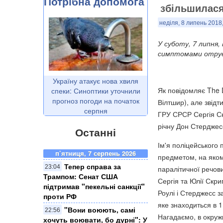
Потрібна допомога
збільшилася
неділя, 8 липень 2018,
У суботу, 7 липня,
симптомами отрує
Україну атакує нова хвиля
Як повідомляє The D
спеки: Синоптики уточнили
прогноз погоди на початок
Вілтшир), але звідт
серпня
ГРУ СРСР Сергія Скр
річну Дон Стердже
Останні
Ім'я поліцейського 
п’ятниця, 7 серпень 2026
предметом, на яком
Тепер справа за
23:04
паралітичної речов
Трампом: Сенат США
Сергія та Юлії Скри
підтримав "пекельні санкції"
Роулі і Стерджесс з
проти РФ
яке знаходиться в 1
​"Вони воюють, самі
22:56
Нагадаємо, в окружн
хочуть воювати, бо дурні": У