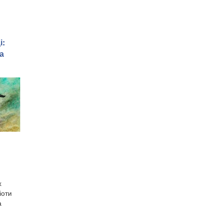
і:
а
х
іоти
а