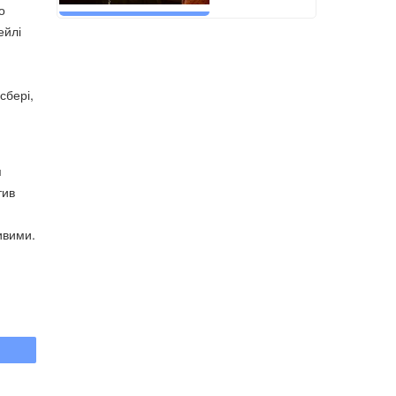
о
ейлі
сбері,
я
тив
ивими.