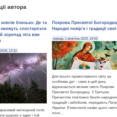
ції автора
зовсім близько: Де та
Покрова Пресвятої Богородиц
 зможуть спостерігати
Народні повір'я і традиції свят
й зорепад літа вже
середа, 1 жовтень 2025, 19:50
я
2026, 15:32
Для всього православного світу це
особлива дат - саме в цей день
відзначається велике свято Покрови
Пресвятої Богородиці. З Третьою
Пречистою пов'язано безліч народни
традицій і забобонів, передають Патр
України. Етимологія назви цього свят
красивий метеорний потік
похо...
ти щороку у один і той