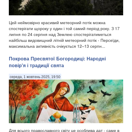
Цей неймовірно красивий метеорний потік можна
спостерігати щороку у один і той самий період року. З 17
липня по 24 серпня над Землею спостерігатиметься
найбільш видовищний літній метеорний потік - Персеїди,
максимальна активність очікується 12–13 серпн...
Покрова Пресвятої Богородиці: Народні
повір'я і традиції свята
середа, 1 жовтень 2025, 19:50
Для всього православного світу це особлива дат - саме в