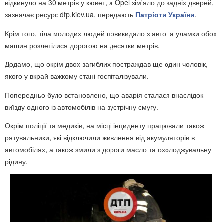
відкинуло на 30 метрів у кювет, а Opel зім'яло до задніх дверей,
зазначає ресурс dtp.kiev.ua, передають
Патріоти України
.
Крім того, тіла молодих людей повикидало з авто, а уламки обох
машин розлетілися дорогою на десятки метрів.
Додамо, що окрім двох загиблих постраждав ще один чоловік,
якого у вкрай важкому стані госпіталізували.
Попередньо було встановлено, що аварія сталася внаслідок
виїзду одного із автомобілів на зустрічну смугу.
Окрім поліції та медиків, на місці інциденту працювали також
рятувальники, які відключили живлення від акумуляторів в
автомобілях, а також змили з дороги масло та охолоджувальну
рідину.