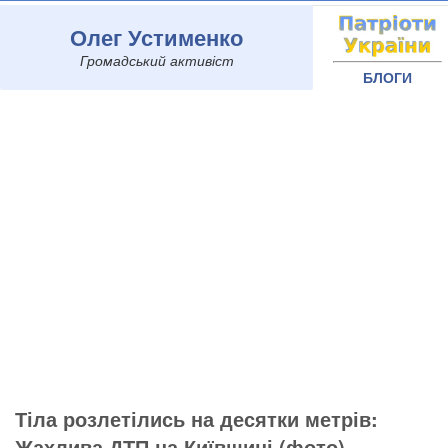
Олег Устименко
Громадський активіст
БЛОГИ
Тіла розлетілись на десятки метрів:
Жахлива ДТП на Київщині (фото)