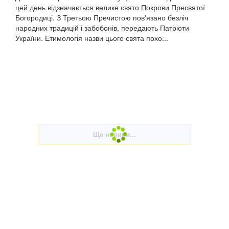
цей день відзначається велике свято Покрови Пресвятої
Богородиці. З Третьою Пречистою пов'язано безліч
народних традицій і забобонів, передають Патріоти
України. Етимологія назви цього свята похо...