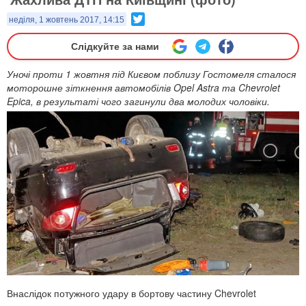
Twitter
неділя, 1 жовтень 2017, 14:15
Слідкуйте за нами
Уночі проти 1 жовтня під Києвом поблизу Гостомеля сталося
моторошне зіткнення автомобілів Opel Astra та Chevrolet
Epica, в результаті чого загинули два молодих чоловіки.
Внаслідок потужного удару в бортову частину Chevrolet