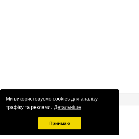
© Патріоти України 2026
Правова інформація
Ми використовуємо cookies для аналізу
трафіку та реклами.
Детальніше
info
@
patrioty.org.ua
Приймаю