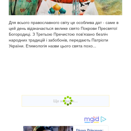
Для всього православного світу це особлива дат - саме в
цей день відзначається велике свято Покрови Пресвятої
Богородиці. З Третьою Пречистою пов'язано безліч
народних традицій і забобонів, передають Патріоти
України. Етимологія назви цього свята похо...
Disney Princesses: