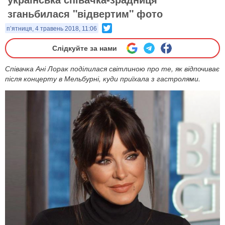
зганьбилася "відвертим" фото
Twitter
п’ятниця, 4 травень 2018, 11:06
Слідкуйте за нами
Співачка Ані Лорак поділилася світлиною про те, як відпочиває
після концерту в Мельбурні, куди приїхала з гастролями.