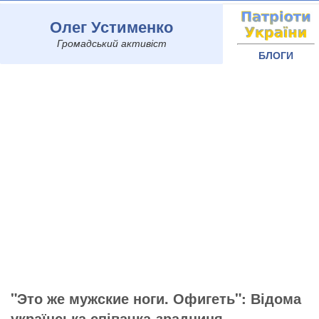
Олег Устименко
Громадський активіст
БЛОГИ
"Это же мужские ноги. Офигеть": Відома
українська співачка-зрадниця