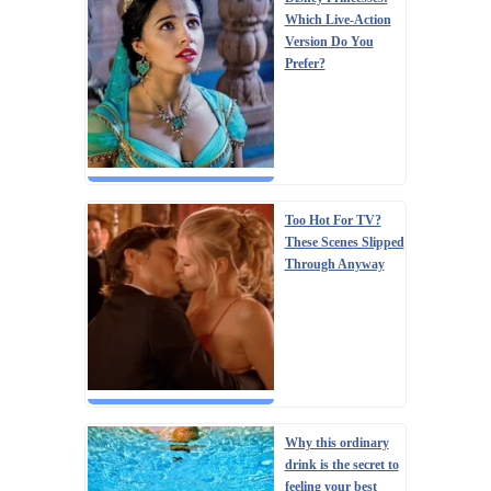
Which Live-Action
Version Do You
Prefer?
Too Hot For TV?
These Scenes Slipped
Through Anyway
Why this ordinary
drink is the secret to
feeling your best