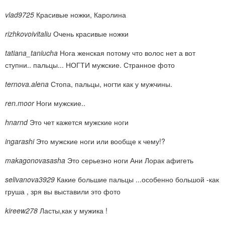
vlad9725
Красивые ножки, Каролина
rizhkovoivitaliu
Очень красивые ножки
tatiana_taniucha
Нога женская потому что волос нет а вот
ступни.. пальцы... НОГТИ мужские. Странное фото
ternova.alena
Стопа, пальцы, ногти как у мужчины.
ren.moor
Ноги мужские..
hnarnd
Это чет кажется мужские ноги
ingarashi
Это мужские ноги или вообще к чему!?
makagonovasasha
Это серьезно ноги Ани Лорак афигеть
selivanova3929
Какие большие пальцы ...особенно большой -как
груша , зря вы выставили это фото
kireew278
Ласты,как у мужика !