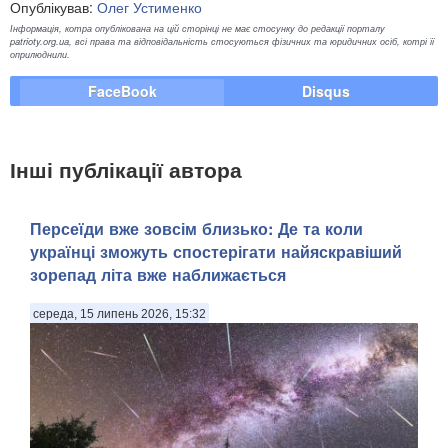
Опублікував:
Олег Устименко
Інформація, котра опублікована на цій сторінці не має стосунку до редакції порталу
patrioty.org.ua, всі права та відповідальність стосуються фізичних та юридичних осіб, котрі її
оприлюднили.
FaceBook
Disqus
Інші публікації автора
Персеїди вже зовсім близько: Де та коли
українці зможуть спостерігати найяскравіший
зорепад літа вже наближається
середа, 15 липень 2026, 15:32