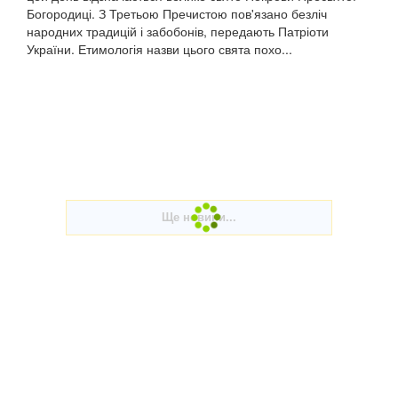
Богородиці. З Третьою Пречистою пов'язано безліч
народних традицій і забобонів, передають Патріоти
України. Етимологія назви цього свята похо...