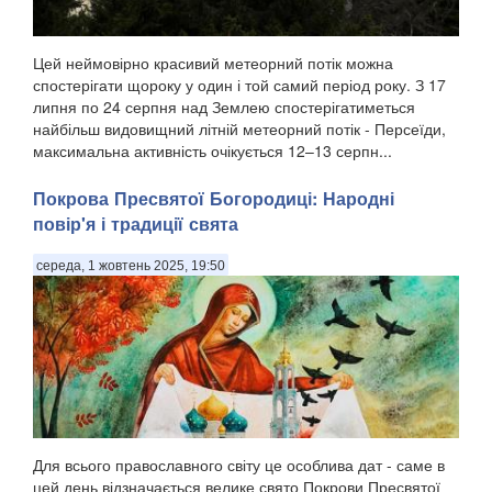
Цей неймовірно красивий метеорний потік можна
спостерігати щороку у один і той самий період року. З 17
липня по 24 серпня над Землею спостерігатиметься
найбільш видовищний літній метеорний потік - Персеїди,
максимальна активність очікується 12–13 серпн...
Покрова Пресвятої Богородиці: Народні
повір'я і традиції свята
середа, 1 жовтень 2025, 19:50
Для всього православного світу це особлива дат - саме в
цей день відзначається велике свято Покрови Пресвятої