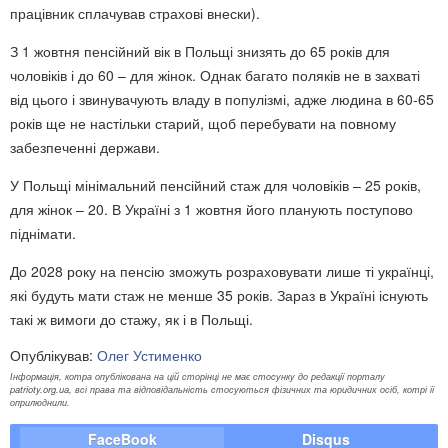
працівник сплачував страхові внески).
З 1 жовтня пенсійний вік в Польщі знизять до 65 років для
чоловіків і до 60 – для жінок. Однак багато поляків не в захваті
від цього і звинувачують владу в популізмі, адже людина в 60-65
років ще не настільки старий, щоб перебувати на повному
забезпеченні держави.
У Польщі мінімальний пенсійний стаж для чоловіків – 25 років,
для жінок – 20. В Україні з 1 жовтня його планують поступово
піднімати.
До 2028 року на пенсію зможуть розраховувати лише ті українці,
які будуть мати стаж не менше 35 років. Зараз в Україні існують
такі ж вимоги до стажу, як і в Польщі.
Опублікував:
Олег Устименко
Інформація, котра опублікована на цій сторінці не має стосунку до редакції порталу
patrioty.org.ua, всі права та відповідальність стосуються фізичних та юридичних осіб, котрі її
оприлюднили.
FaceBook
Disqus