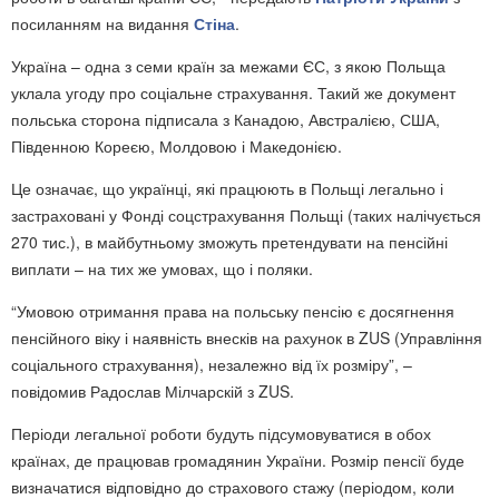
посиланням на видання
Стіна
.
Україна – одна з семи країн за межами ЄС, з якою Польща
уклала угоду про соціальне страхування. Такий же документ
польська сторона підписала з Канадою, Австралією, США,
Південною Кореєю, Молдовою і Македонією.
Це означає, що українці, які працюють в Польщі легально і
застраховані у Фонді соцстрахування Польщі (таких налічується
270 тис.), в майбутньому зможуть претендувати на пенсійні
виплати – на тих же умовах, що і поляки.
“Умовою отримання права на польську пенсію є досягнення
пенсійного віку і наявність внесків на рахунок в ZUS (Управління
соціального страхування), незалежно від їх розміру”, –
повідомив Радослав Мілчарскій з ZUS.
Періоди легальної роботи будуть підсумовуватися в обох
країнах, де працював громадянин України. Розмір пенсії буде
визначатися відповідно до страхового стажу (періодом, коли