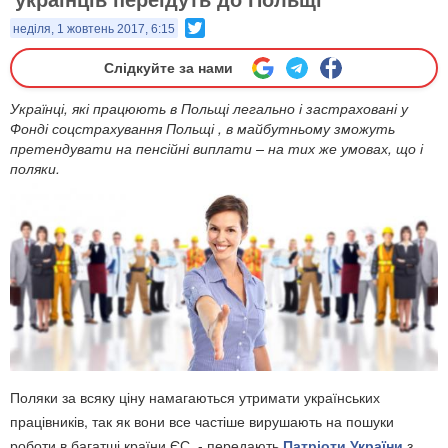
Twitter
неділя, 1 жовтень 2017, 6:15
Слідкуйте за нами
Українці, які працюють в Польщі легально і застраховані у
Фонді соцстрахування Польщі , в майбутньому зможуть
претендувати на пенсійні виплати – на тих же умовах, що і
поляки.
Поляки за всяку ціну намагаються утримати українських
працівників, так як вони все частіше вирушають на пошуки
роботи в багатші країни ЄС, - передають
Патріоти України
з