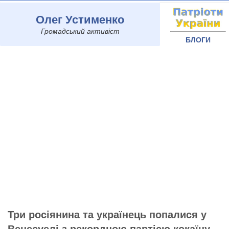
Олег Устименко
Громадський активіст
БЛОГИ
Три росіянина та українець попалися у
Венесуелі з рекордною партією кокаїну