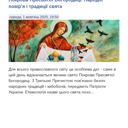
повір'я і традиції свята
середа, 1 жовтень 2025, 19:50
Для всього православного світу це особлива дат - саме в
цей день відзначається велике свято Покрови Пресвятої
Богородиці. З Третьою Пречистою пов'язано безліч
народних традицій і забобонів, передають Патріоти
України. Етимологія назви цього свята похо...