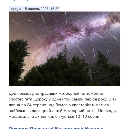
середа, 15 липень 2026, 15:32
Цей неймовірно красивий метеорний потік можна
спостерігати щороку у один і той самий період року. З 17
липня по 24 серпня над Землею спостерігатиметься
найбільш видовищний літній метеорний потік - Персеїди,
максимальна активність очікується 12–13 серпн...
Покрова Пресвятої Богородиці: Народні