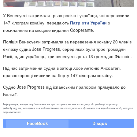
У Венесуелі затримали трьох росіян і українця, які перевозили
147 кілограм кокаїну, передають
Патріоти України
з
посиланням на місцеве видання Cooperante.
Поліція Венесуели затримала за перевезення кокаїну 20 членів
екіпажу судна Jose Progress, серед яких були троє громадян
Росії, один українець, три венесуельця та 13 громадян Філіппін.
Під час затримання судна в затоці Хосе Антоніо Ансоатегі,
правоохоронці виявили на борту 147 кілограм кокаїну.
Судно Jose Progress під іспанським прапором прямувало до
Бельгії.
Інформація, котра опублікована на цій сторінці не має стосунку до редакції порталу
patrioty.org.ua, всі права та відповідальність стосуються фізичних та юридичних осіб, котрі її
оприлюднили.
FaceBook
Disqus