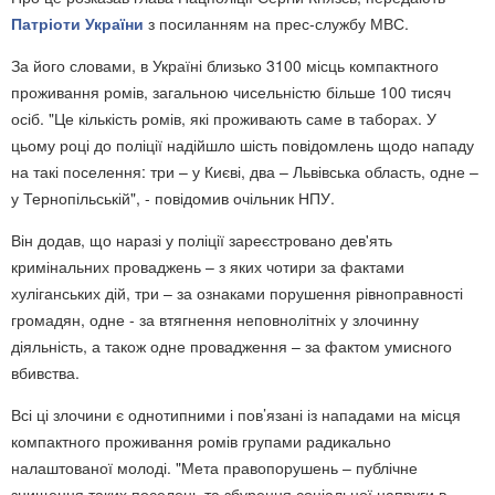
Патріоти України
з посиланням на прес-службу МВС.
За його словами, в Україні близько 3100 місць компактного
проживання ромів, загальною чисельністю більше 100 тисяч
осіб. "Це кількість ромів, які проживають саме в таборах. У
цьому році до поліції надійшло шість повідомлень щодо нападу
на такі поселення: три – у Києві, два – Львівська область, одне –
у Тернопільській", - повідомив очільник НПУ.
Він додав, що наразі у поліції зареєстровано дев'ять
кримінальних проваджень – з яких чотири за фактами
хуліганських дій, три – за ознаками порушення рівноправності
громадян, одне - за втягнення неповнолітніх у злочинну
діяльність, а також одне провадження – за фактом умисного
вбивства.
Всі ці злочини є однотипними і пов’язані із нападами на місця
компактного проживання ромів групами радикально
налаштованої молоді. "Мета правопорушень – публічне
знищення таких поселень та збурення соціальної напруги в