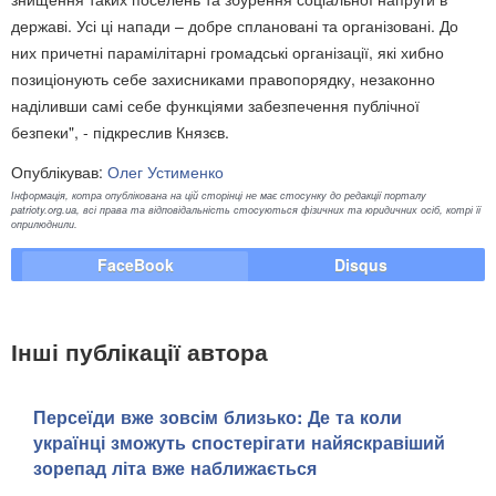
державі. Усі ці напади – добре сплановані та організовані. До
них причетні парамілітарні громадські організації, які хибно
позиціонують себе захисниками правопорядку, незаконно
наділивши самі себе функціями забезпечення публічної
безпеки", - підкреслив Князєв.
Опублікував:
Олег Устименко
Інформація, котра опублікована на цій сторінці не має стосунку до редакції порталу
patrioty.org.ua, всі права та відповідальність стосуються фізичних та юридичних осіб, котрі її
оприлюднили.
FaceBook
Disqus
Інші публікації автора
Персеїди вже зовсім близько: Де та коли
українці зможуть спостерігати найяскравіший
зорепад літа вже наближається