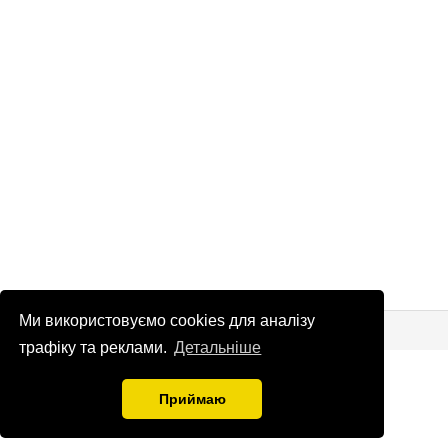
Ми використовуємо cookies для аналізу
© Патріоти України 2026
Правова інформація
трафіку та реклами.
Детальніше
info
@
patrioty.org.ua
Приймаю