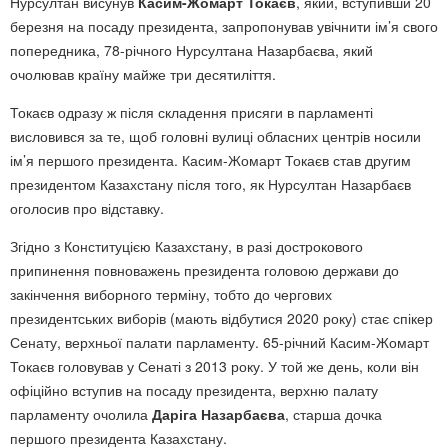
Нурсултан висунув
Касим-Жомарт Токаєв
, який, вступивши 20
березня на посаду президента, запропонував увічнити ім’я свого
попередника, 78-річного Нурсултана Назарбаєва, який
очолював країну майже три десятиліття.
Токаєв одразу ж після складення присяги в парламенті
висловився за те, щоб головні вулиці обласних центрів носили
ім’я першого президента. Касим-Жомарт Токаєв став другим
президентом Казахстану після того, як Нурсултан Назарбаєв
оголосив про відставку.
Згідно з Конституцією Казахстану, в разі дострокового
припинення повноважень президента головою держави до
закінчення виборного терміну, тобто до чергових
президентських виборів (мають відбутися 2020 року) стає спікер
Сенату, верхньої палати парламенту. 65-річний Касим-Жомарт
Токаєв головував у Сенаті з 2013 року. У той же день, коли він
офіційно вступив на посаду президента, верхню палату
парламенту очолила
Даріга Назарбаєва
, старша дочка
першого президента Казахстану.