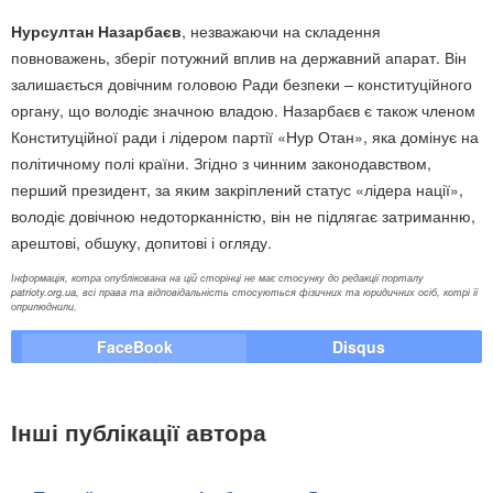
Нурсултан Назарбаєв
, незважаючи на складення
повноважень, зберіг потужний вплив на державний апарат. Він
залишається довічним головою Ради безпеки – конституційного
органу, що володіє значною владою. Назарбаєв є також членом
Конституційної ради і лідером партії «Нур Отан», яка домінує на
політичному полі країни. Згідно з чинним законодавством,
перший президент, за яким закріплений статус «лідера нації»,
володіє довічною недоторканністю, він не підлягає затриманню,
арештові, обшуку, допитові і огляду.
Інформація, котра опублікована на цій сторінці не має стосунку до редакції порталу
patrioty.org.ua, всі права та відповідальність стосуються фізичних та юридичних осіб, котрі її
оприлюднили.
FaceBook
Disqus
Інші публікації автора