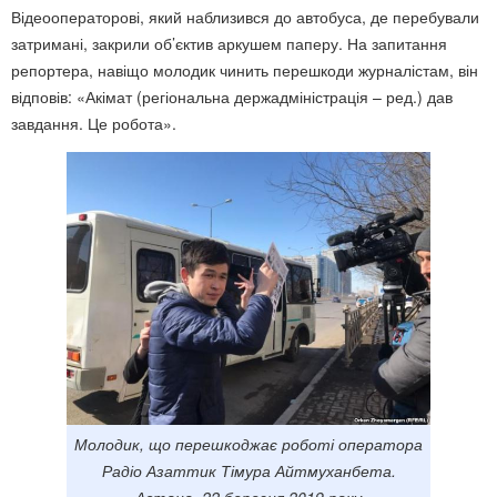
Відеооператорові, який наблизився до автобуса, де перебували
затримані, закрили об’єктив аркушем паперу. На запитання
репортера, навіщо молодик чинить перешкоди журналістам, він
відповів: «Акімат (регіональна держадміністрація – ред.) дав
завдання. Це робота».
Молодик, що перешкоджає роботі оператора
Радіо Азаттик Тімура Айтмуханбета.