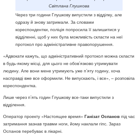
Світлана Глушкова
Через три години Глушкову випустили з відділку, але
одразу й знову затримали. За словами
кореспондентки, поліція попросила її залишитися у
відділенні, щоб у них була можливість скласти на неї
протокол про адміністративне правопорушення.
«Адвокати кажуть, що адміністративний протокол можна скласти
в будь-якому місці, для цього не обов’язково утримувати
людину. Але вони мене утримують уже п’яту годину, хоча
насправді вже все оформили. Не випускають, і все», – розповіла
кореспондентка.
Лише через п’ять годин Глушкову все-таки випустили з
відділення.
Оператор проекту «Настоящее время»
Ганізат Оспанов
під час
затримання зазнав травми ноги, йому наклали гіпс. Зараз
Оспанов перебуває в лікарні.