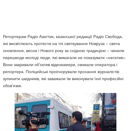
Репортерам Радіо Азаттик, казахської редакції Радіо Свобода,
які висвітлюють протести на тлі святкування Новруза – свята
оновлення, весни і Нового року за східною традицією – чинили
перешкоди молоді люди, які вимагали не показувати «негатив».
Вони закривали об’єктив відеокамери, смикали оператора і
репортера. Поліцейські проігнорували прохання журналістів
зупинити шкідників, які заважали їм виконувати їхні професійні
обов’язки.