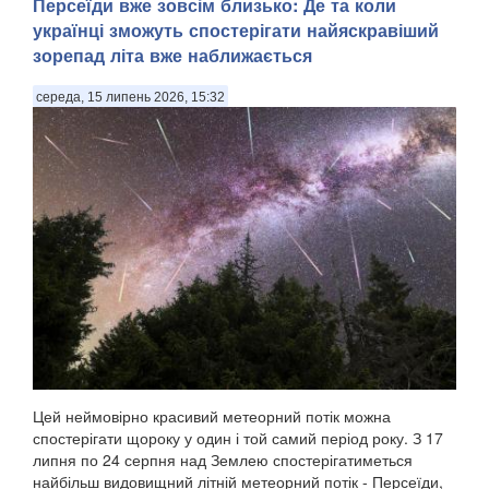
Персеїди вже зовсім близько: Де та коли
українці зможуть спостерігати найяскравіший
зорепад літа вже наближається
середа, 15 липень 2026, 15:32
Цей неймовірно красивий метеорний потік можна
спостерігати щороку у один і той самий період року. З 17
липня по 24 серпня над Землею спостерігатиметься
найбільш видовищний літній метеорний потік - Персеїди,