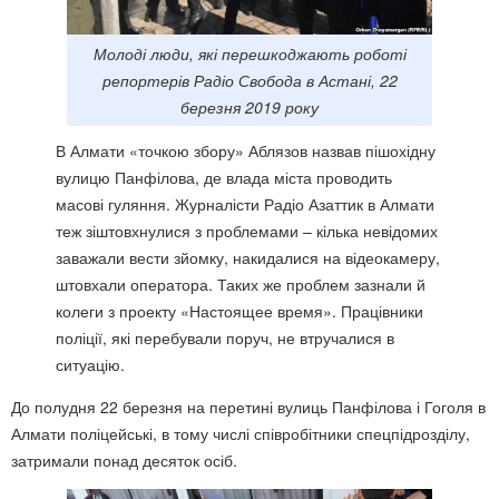
Молоді люди, які перешкоджають роботі
репортерів Радіо Свобода в Астані, 22
березня 2019 року
В Алмати «точкою збору» Аблязов назвав пішохідну
вулицю Панфілова, де влада міста проводить
масові гуляння. Журналісти Радіо Азаттик в Алмати
теж зіштовхнулися з проблемами – кілька невідомих
заважали вести зйомку, накидалися на відеокамеру,
штовхали оператора. Таких же проблем зазнали й
колеги з проекту «Настоящее время». Працівники
поліції, які перебували поруч, не втручалися в
ситуацію.
До полудня 22 березня на перетині вулиць Панфілова і Гоголя в
Алмати поліцейські, в тому числі співробітники спецпідрозділу,
затримали понад десяток осіб.