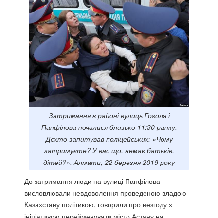
Затримання в районі вулиць Гоголя і
Панфілова почалися близько 11:30 ранку.
Дехто запитував поліцейських: «Чому
затримуєте? У вас що, немає батьків,
дітей?». Алмати, 22 березня 2019 року
До затримання люди на вулиці Панфілова
висловлювали невдоволення проведеною владою
Казахстану політикою, говорили про незгоду з
ініціативою перейменувати місто Астану на