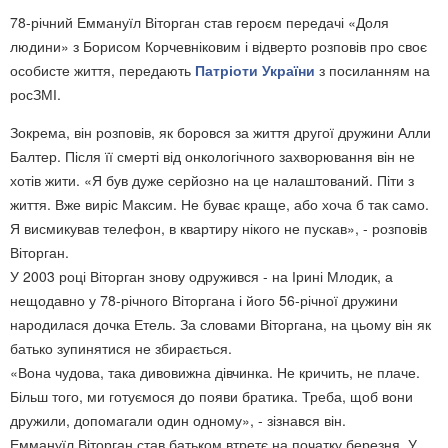
78-річний Еммануїл Віторган став героєм передачі «Доля
людини» з Борисом Корчевніковим і відверто розповів про своє
особисте життя, передають
Патріоти України
з посиланням на
росЗМІ.
Зокрема, він розповів, як боровся за життя другої дружини Алли
Балтер. Після її смерті від онкологічного захворювання він не
хотів жити. «Я був дуже серйозно на це налаштований. Піти з
життя. Вже виріс Максим. Не буває краще, або хоча б так само.
Я висмикував телефон, в квартиру нікого не пускав», - розповів
Віторган.
У 2003 році Віторган знову одружився - на Ірині Млодик, а
нещодавно у 78-річного Віторгана і його 56-річної дружини
народилася дочка Етель. За словами Віторгана, на цьому він як
батько зупинятися не збирається.
«Вона чудова, така дивовижна дівчинка. Не кричить, не плаче.
Більш того, ми готуємося до появи братика. Треба, щоб вони
дружили, допомагали один одному», - зізнався він.
Еммануїл Віторган став батьком втретє на початку березня. У