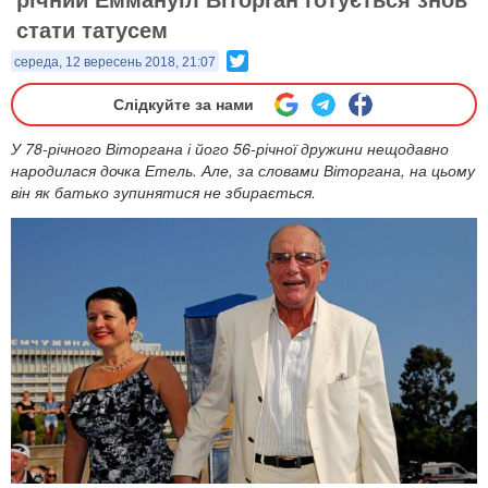
стати татусем
Twitter
середа, 12 вересень 2018, 21:07
Слідкуйте за нами
У 78-річного Віторгана і його 56-річної дружини нещодавно
народилася дочка Етель. Але, за словами Віторгана, на цьому
він як батько зупинятися не збирається.