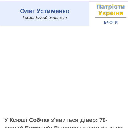
Олег Устименко
Громадський активіст
БЛОГИ
У Ксюші Собчак з'явиться дівер: 78-
річний Еммануїл Віторган готується знов