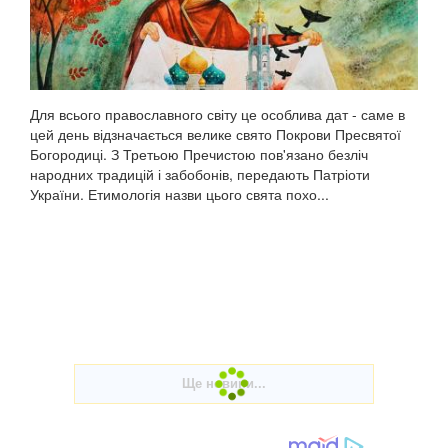
Для всього православного світу це особлива дат - саме в
цей день відзначається велике свято Покрови Пресвятої
Богородиці. З Третьою Пречистою пов'язано безліч
народних традицій і забобонів, передають Патріоти
України. Етимологія назви цього свята похо...