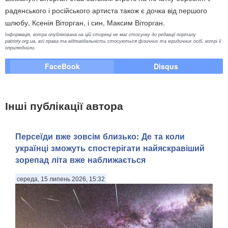
радянського і російського артиста також є дочка від першого
шлюбу, Ксенія Віторган, і син, Максим Віторган.
Інформація, котра опублікована на цій сторінці не має стосунку до редакції порталу
patrioty.org.ua, всі права та відповідальність стосуються фізичних та юридичних осіб, котрі її
оприлюднили.
FaceBook
Disqus
Інші публікації автора
Персеїди вже зовсім близько: Де та коли
українці зможуть спостерігати найяскравіший
зорепад літа вже наближається
середа, 15 липень 2026, 15:32