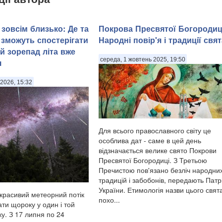
зовсім близько: Де та
Покрова Пресвятої Богородиц
 зможуть спостерігати
Народні повір'я і традиції свят
й зорепад літа вже
середа, 1 жовтень 2025, 19:50
я
2026, 15:32
Для всього православного світу це
особлива дат - саме в цей день
відзначається велике свято Покрови
Пресвятої Богородиці. З Третьою
Пречистою пов'язано безліч народни
традицій і забобонів, передають Патр
України. Етимологія назви цього свят
красивий метеорний потік
похо...
ти щороку у один і той
у. З 17 липня по 24