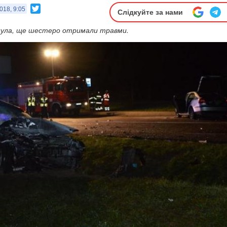
Twitter
018, 9:05
Слідкуйте за нами
нула, ще шестеро отримали травми.