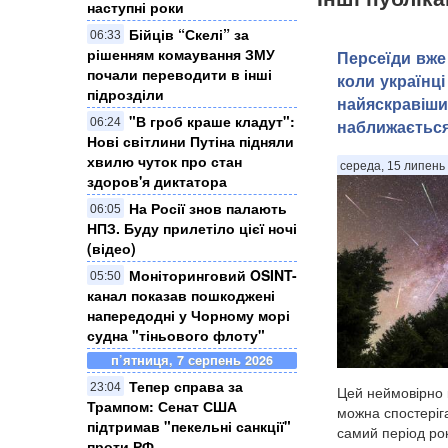
наступні роки
Бійців “Скелі” за
06:33
рішенням комаування ЗМУ
Персеїди вже 
почали переводити в інші
коли українці
підрозділи
найяскравіши
"В гроб краше кладут":
06:24
наближаєтьс
Нові світлини Путіна підняли
хвилю чуток про стан
середа, 15 липень 
здоров'я диктатора
На Росії знов палають
06:05
НПЗ. Буду прилетіло цієї ночі
(відео)
Моніторинговий OSINT-
05:50
канал показав пошкоджені
напередодні у Чорному морі
судна "тіньового флоту"
п’ятниця, 7 серпень 2026
Тепер справа за
23:04
Цей неймовірно 
Трампом: Сенат США
можна спостеріга
підтримав "пекельні санкції"
самий період рок
проти РФ