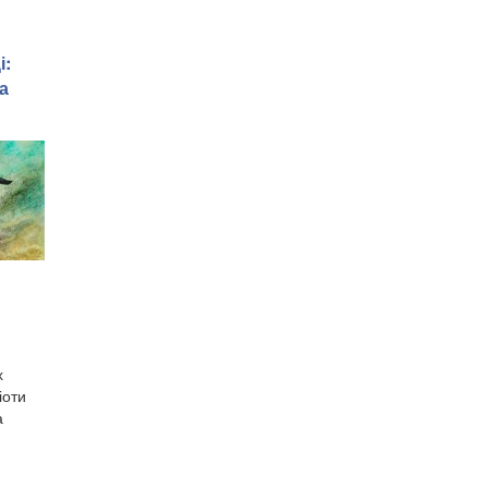
і:
а
х
іоти
а