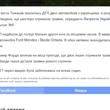
міста Томашів трапилась ДТП двох автомобілів з українцями, в резу
а людина, ще шестеро отримали травми, передають
Патріоти Украї
ські ЗМІ.
надійшла до поліції близько другої ночі за місцевим часом. В авар
втомобілі Ford Mondeo і Skoda Octavia. В обох автівках знаходилис
и.
ажир Форда загинув на місці пригоди, ще двоє інших отримали травм
Шкоди також дістали травми різного ступеню.
17 через аварію була заблокована на кілька годин.
а на цій сторінці не має стосунку до редакції порталу patrioty.org.ua, всі права та відповідальність
ичних осіб, котрі її оприлюднили.
FaceBook
Disqus
ції автора