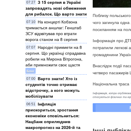
З 15 серпня в Україні
07:27
запровадять нові обмеження
для рибалок. Що варто знати
Поблизу польського 
На концерті Кобзона
чого загинула одн
07:10
тримається аншлаг: Генштаб
посиланням на поль
ЗСУ відзвітував про втрати
ворога станом на 8 серпня
Інформація про ДТП 
Народні прикмети на 8
потрапили легкові а
07:07
серпня. Що українці спрадавна
громадянини Україн
робили на Мирона Вітрогона,
аби примножити своє щастя
Внаслідок події пас
Блог
четверо пасажирів 
Варто знати! Хто із
07:00
Національна траса 
студентів точно отримає
відстрочку, а кого можуть
Інформація, котра опублікован
мобілізуватм
стосуються фізичних та юрид
Інфляція
06:51
прискориться, зростання
економіки сповільниться:
Нацбанк оприлюднив
макропрогноз на 2026-й та
Інші публіка