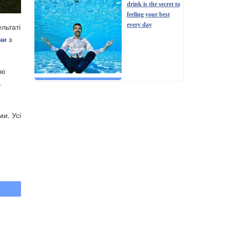
drink is the secret to
feeling your best
every day
льтаті
ни
з
ію
ь
и. Усі