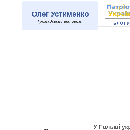
Олег Устименко
Громадський активіст
БЛОГ
У Польщі ук