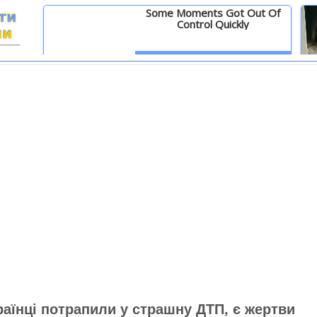
Some Moments Got Out Of
Control Quickly
И
Детальніше
раїнці потрапили у страшну ДТП, є жертви