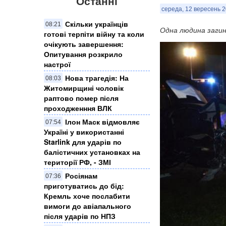
Останні
середа, 12 вересень 2
Скільки українців
08:21
Одна людина заги
готові терпіти війну та коли
очікують завершення:
Опитування розкрило
настрої
Нова трагедія: На
08:03
Житомирщині чоловік
раптово помер після
проходженння ВЛК
Ілон Маск відмовляє
07:54
Україні у використанні
Starlink для ударів по
балістичних установках на
території РФ, - ЗМІ
Росіянам
07:36
приготуватись до бід:
Кремль хоче послабити
вимоги до авіапального
після ударів по НПЗ