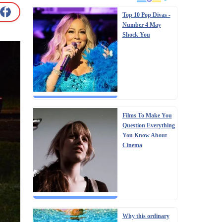
Top 10 Pop Divas -
Number 4 May
Shock You
Films To Make You
Question Everything
You Know About
Cinema
Why this ordinary