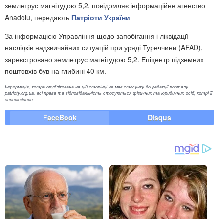
землетрус магнітудою 5,2, повідомляє інформаційне агенство
Anadolu, передають
Патріоти України
.
За інформацією Управління щодо запобігання і ліквідації
наслідків надзвичайних ситуацій при уряді Туреччини (AFAD),
зареєстровано землетрус магнітудою 5,2. Епіцентр підземних
поштовхів був на глибині 40 км.
Інформація, котра опублікована на цій сторінці не має стосунку до редакції порталу
patrioty.org.ua, всі права та відповідальність стосуються фізичних та юридичних осіб, котрі її
оприлюднили.
FaceBook
Disqus