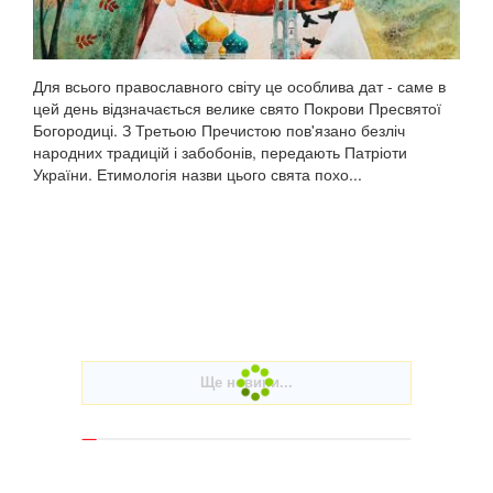
Для всього православного світу це особлива дат - саме в
цей день відзначається велике свято Покрови Пресвятої
Богородиці. З Третьою Пречистою пов'язано безліч
народних традицій і забобонів, передають Патріоти
України. Етимологія назви цього свята похо...