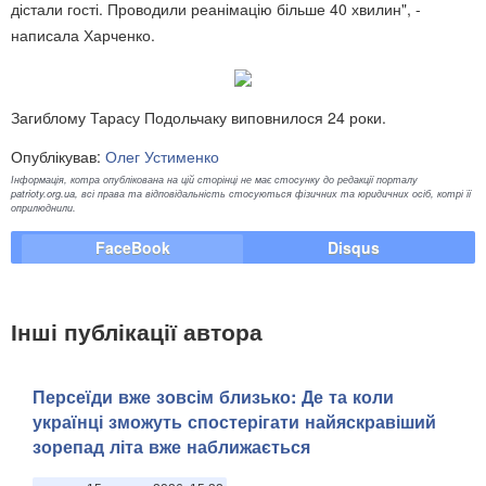
дістали гості. Проводили реанімацію більше 40 хвилин", -
написала Харченко.
Загиблому Тарасу Подольчаку виповнилося 24 роки.
Опублікував:
Олег Устименко
Інформація, котра опублікована на цій сторінці не має стосунку до редакції порталу
patrioty.org.ua, всі права та відповідальність стосуються фізичних та юридичних осіб, котрі її
оприлюднили.
FaceBook
Disqus
Інші публікації автора
Персеїди вже зовсім близько: Де та коли
українці зможуть спостерігати найяскравіший
зорепад літа вже наближається