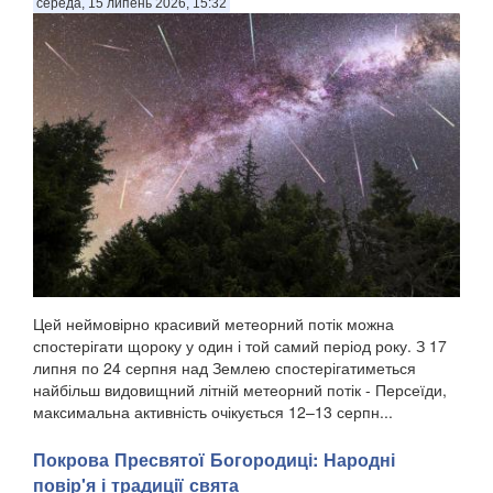
середа, 15 липень 2026, 15:32
Цей неймовірно красивий метеорний потік можна
спостерігати щороку у один і той самий період року. З 17
липня по 24 серпня над Землею спостерігатиметься
найбільш видовищний літній метеорний потік - Персеїди,
максимальна активність очікується 12–13 серпн...
Покрова Пресвятої Богородиці: Народні
повір'я і традиції свята