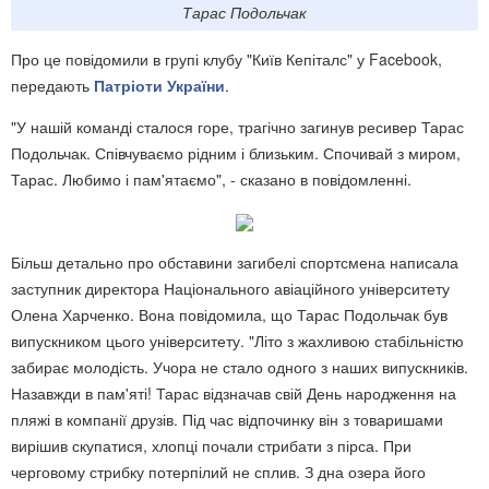
Тарас Подольчак
Про це повідомили в групі клубу "Київ Кепіталс" у Facebook,
передають
Патріоти України
.
"У нашій команді сталося горе, трагічно загинув ресивер Тарас
Подольчак. Співчуваємо рідним і близьким. Спочивай з миром,
Тарас. Любимо і пам'ятаємо", - сказано в повідомленні.
Більш детально про обставини загибелі спортсмена написала
заступник директора Національного авіаційного університету
Олена Харченко. Вона повідомила, що Тарас Подольчак був
випускником цього університету. "Літо з жахливою стабільністю
забирає молодість. Учора не стало одного з наших випускників.
Назавжди в пам'яті! Тарас відзначав свій День народження на
пляжі в компанії друзів. Під час відпочинку він з товаришами
вирішив скупатися, хлопці почали стрибати з пірса. При
черговому стрибку потерпілий не сплив. З дна озера його