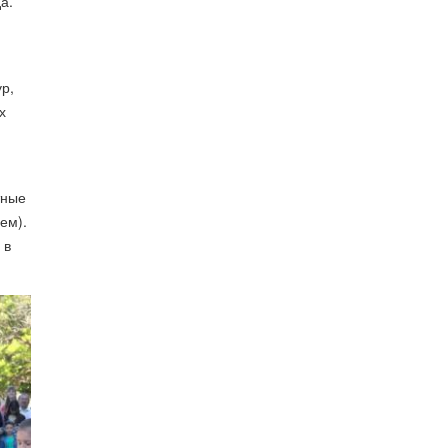
а.
р,
х
й
тные
ем).
 в