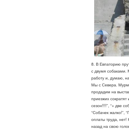
8. В Евпаторию пру
с двумя собаками. 
работу и, думаю, н
Мы с Севера. Мурман
продадим на выстав
приезжих сократят 
сезон!!!!”, “+ две 
“Собачек жалко!”, “
оплаты труда, нет!
назад на свою голо