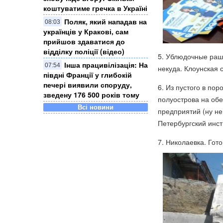
коштуватиме гречка в Україні
Поляк, який нападав на
08:03
українців у Кракові, сам
прийшов здаватися до
відділку поліції (відео)
5. Ублюдочные раш
Інша працивілізація: На
07:54
некуда. Клоунская 
півдні Франції у глибокій
печері виявили споруду,
6. Из пустого в пор
зведену 176 500 років тому
полуострова на об
Всі новини
предприятий (ну не
Петербургский инст
7. Николаевка. Гот