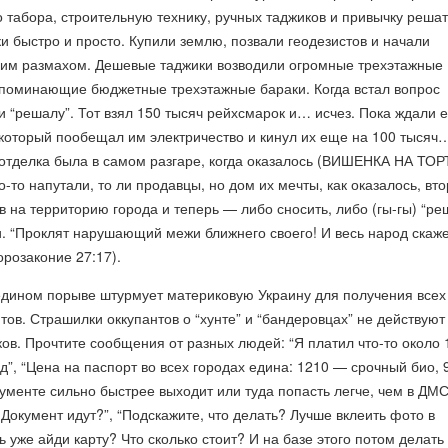
о табора, строительную технику, ручных таджиков и привычку решат
и быстро и просто. Купили землю, позвали геодезистов и начали
ским размахом. Дешевые таджики возводили огромные трехэтажные
поминающие бюджетные трехэтажные бараки. Когда встал вопрос
и “решалу”. Тот взял 150 тысяч рейхсмарок и… исчез. Пока ждали е
 который пообещал им электричество и кинул их еще на 100 тысяч
 отделка была в самом разгаре, когда оказалось (ВИШЕНКА НА ТОРТ
о-то напутали, то ли продавцы, но дом их мечты, как оказалось, вто
в на территорию города и теперь — либо сносить, либо (гы-гы) “р
и. “Проклят нарушающий межи ближнего своего! И весь народ скаже
орозаконие 27:17).
 едином порыве штурмует материковую Украину для получения всех
тов. Страшилки оккупантов о “хунте” и “бандеровцах” не действуют
ов. Прочтите сообщения от разных людей: “Я платил что-то около 
ад”, “Цена на паспорт во всех городах едина: 1210 — срочный био,
кументе сильно быстрее выходит или туда попасть легче, чем в ДМ
 Документ идут?”, “Подскажите, что делать? Лучше вклеить фото в
ь уже айди карту? Что сколько стоит? И на базе этого потом делать