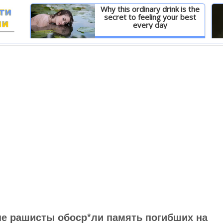
Why this ordinary drink is the
secret to feeling your best
every day
И
Детальніше
е рашисты обоср*ли память погибших на