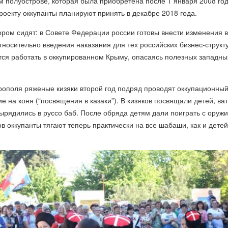
 полуострове, которая была приобретена после 1 января 2008 год
роекту оккупанты планируют принять в декабре 2018 года.
отором сидят: в Совете Федерации россии готовы внести изменения в
тносительно введения наказания для тех российских бизнес-структу
тся работать в оккупированном Крыму, опасаясь полезных западны
рополя ряженые кизяки второй год подряд проводят оккупационны
 на коня (“посвящения в казаки”). В кизяков посвящали детей, ва
рядились в руссо баб. После обряда детям дали поиграть с оружи
ов оккупанты тягают теперь практически на все шабаши, как и детей