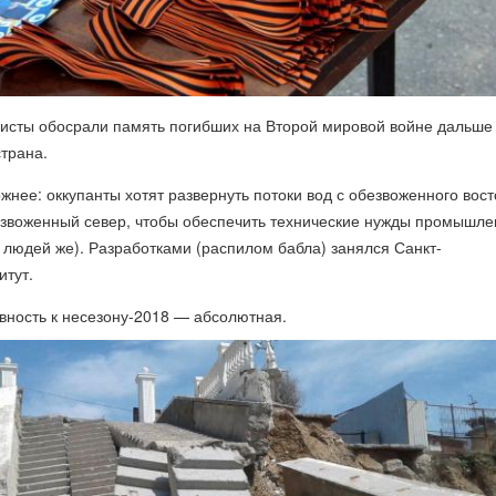
исты обосрали память погибших на Второй мировой войне дальше
страна.
ожнее: оккупанты хотят развернуть потоки вод с обезвоженного вост
езвоженный север, чтобы обеспечить технические нужды промышл
 людей же). Разработками (распилом бабла) занялся Санкт-
итут.
овность к несезону-2018 — абсолютная.