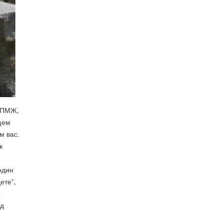
а ПМЖ,
щем
м вас.
к
один
ете”,
о
од