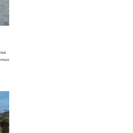
ока
енных