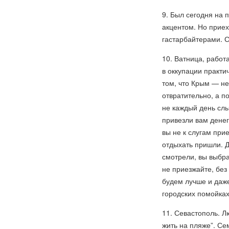
9. Был сегодня на 
акцентом. Но прие
гастарбайтерами. С
10. Ватница, работ
в оккупации практи
том, что Крым — не
отвратительно, а по
не каждый день слы
привезли вам денег,
вы не к слугам прие
отдыхать пришли. Да
смотрели, вы выбра
не приезжайте, без
будем лучше и даже
городских помойках
11. Севастополь. Л
жить на пляже”. Се