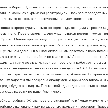
пляже в Форосе. Удивился, что все, кто был рядом, говорили с нем
хали на машинах с крымской регистрацией. Парк забит бородатыми
тало жутко от того, во что оккупанты наш дом превращают.
ающая в сфере туризма, сыта по горло отдыхающими из россии (а 
чески нет): “Просто мысли на счет участившихся постов и коммента
 Турция. Многие приезжающие понтуются и гадят, хамят и ведут с
сле этого местные ‘злые и грубые’. Работаю в сфере туризма, и чут
шу: ‘вы нам должны и вы нам обязаны, мы приехали в вашу помойк
 а вы нам тут в три погибели не кланяетесь’. А понтов то, понтов! 
хали, а к таким же людям, как и вы, просто они работают тут, а вы
, у нас не идеально, не как в сказке и не дворцы ОАЭ. Но вы читал
ли. Так будьте же людьми, а не хамами и грубиянами. Не нравится 
 ваших гадостей мы прекрасно обойдемся. И Крым восстановим, и 
 рады будем вас видеть. Только свой яд и гадости оставьте в своих
, а сюда их везти не надо. Анонимно”.
юбимая рубрика “Жизнь простого оккупанта” или “Когда мурлу хоте
мейство откочевало к нам из засраных уральских просторов. Привез