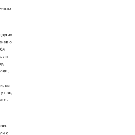
естным
других
риев о
ебя
ь ли
у,
Люди,
и, вы
у нас,
жить
лось
ли с