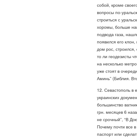
собой, кроме своег
вопросы по-уральск
строиться с ураль
хоромы, больше на
подвода газа, нашл
появился его клон,
дом рос, строился,
то ли геодезисты чт
на несколько метро
уже стоят в очеред
Аминь” (Библия. Вт
12. Севастополь в
украинских докумен
большинство ватник
грн. месяцев 6 наз
не срочный”, “В До
Почему почти все в
паспорт или сделат