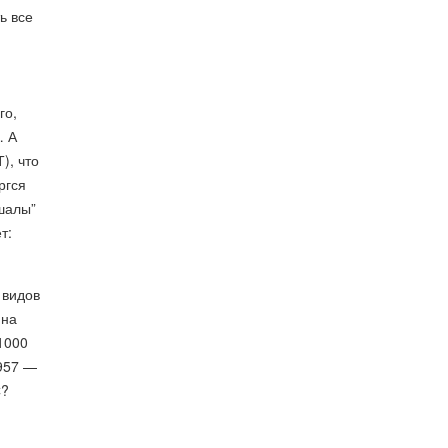
ь все
го,
… А
), что
ргся
ешалы”
т:
 видов
 на
1000
 957 —
С?