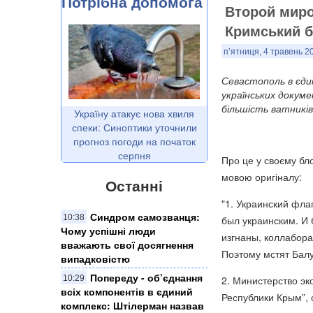
Потрібна допомога
Второй миро
Кримський б
п’ятниця, 4 травень 20
Севастополь в єди
українських докуме
більшість ватників
Україну атакує нова хвиля
спеки: Синоптики уточнили
прогноз погоди на початок
серпня
Про це у своєму бл
мовою оригіналу:
Останні
"1. Украинский фла
Синдром самозванця:
10:38
был украинским. И
Чому успішні люди
изгнаны, коллабора
вважають свої досягнення
Поэтому мстят Балу
випадковістю
Попереду - об’єднання
2. Министерство эк
10:29
всіх компонентів в єдиний
Республики Крым”, 
комплекс: Штілерман назвав