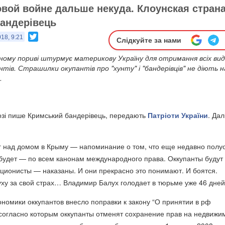
вой войне дальше некуда. Клоунская страна"
андерівець
Twitter
18, 9:21
Слідкуйте за нами
ному пориві штурмує материкову Україну для отримання всіх вид
нтів. Страшилки окупантів про "хунту" і "бандерівців" не діють н
.
озі пише Кримський бандерівець, передають
Патріоти України
. Далі
г над домом в Крыму — напоминание о том, что еще недавно полу
 будет — по всем канонам международного права. Оккупанты будут
ционисты — наказаны. И они прекрасно это понимают. И боятся.
ху за свой страх… Владимир Балух голодает в тюрьме уже 46 дней
ономики оккупантов внесло поправки к закону “О принятии в рф
согласно которым оккупанты отменят сохранение прав на недвижи