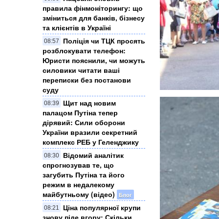
правила фінмоніторингу: що
зміниться для банків, бізнесу
та клієнтів в Україні
Поліція чи ТЦК просять
08:57
розблокувати телефон:
Юристи пояснили, чи можуть
силовики читати ваші
переписки без постанови
суду
Щит над новим
08:39
палацом Путіна тепер
дірявий: Сили оборони
України вразили секретний
комплекс РЕБ у Геленджику
​Відомий аналітик
08:30
спрогнозував те, що
загубить Путіна та його
режим в недалекому
майбутньому (відео)
Блог
Ціна популярної крупи
08:21
знову піде вгору: Скільки