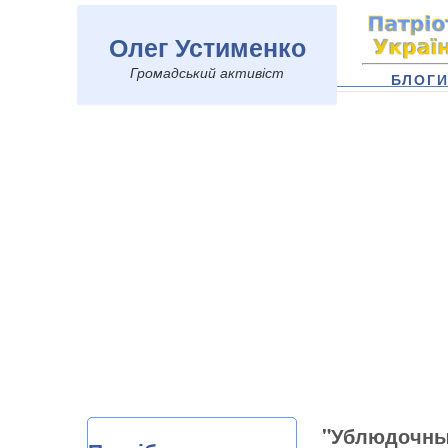
Олег Устименко
Громадський активіст
БЛОГ
"Ублюдочны