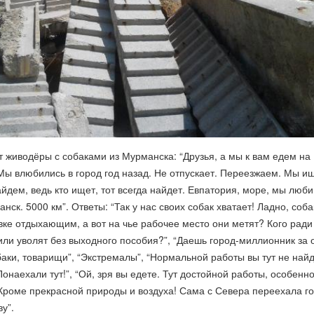
т живодёры с собаками из Мурманска: “Друзья, а мы к вам едем н
Мы влюбились в город год назад. Не отпускает. Переезжаем. Мы и
айдем, ведь кто ищет, тот всегда найдет. Евпатория, море, мы люби
ск. 5000 км”. Ответы: “Так у нас своих собак хватает! Ладно, соба
ке отдыхающим, а вот на чье рабочее место они метят? Кого ради
или уволят без выходного пособия?”, “Даешь город-миллионник за 
собаки, товарищи”, “Экстремалы”, “Нормальной работы вы тут не найд
Понаехали тут!”, “Ой, зря вы едете. Тут достойной работы, особенн
 Кроме прекрасной природы и воздуха! Сама с Севера переехала г
ву”
.