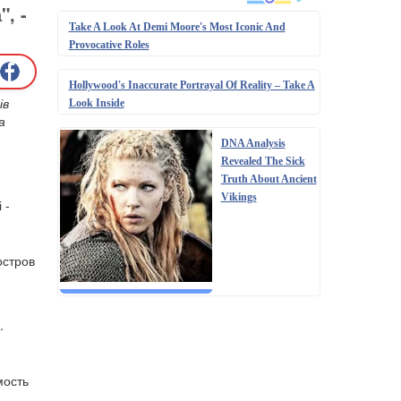
, -
Take A Look At Demi Moore's Most Iconic And
Provocative Roles
Hollywood's Inaccurate Portrayal Of Reality – Take A
ів
Look Inside
а
DNA Analysis
Revealed The Sick
Truth About Ancient
Vikings
 -
остров
.
мость