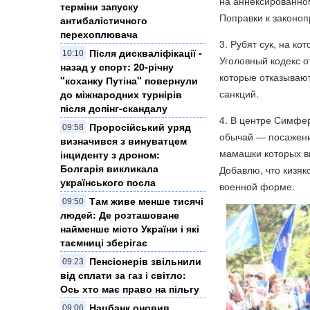
на аннексированном
терміни запуску
Поправки к законоп
антибалістичного
перехоплювача
3. Рубят сук, на к
Після дискваліфікації -
10:10
Уголовный кодекс о
назад у спорт: 20-річну
которые отказываю
"коханку Путіна" повернули
санкций.
до міжнародних турнірів
після допінг-скандалу
4. В центре Симфе
Проросійський уряд
09:58
обычай — посажение
визначився з винуватцем
мамашки которых вы
інциденту з дроном:
Болгарія викликала
Добавлю, что кизяк
українського посла
военной форме.
Там живе менше тисячі
09:50
людей: Де розташоване
найменше місто України і які
таємниці зберігає
Пенсіонерів звільнили
09:23
від сплати за газ і світло:
Ось хто має право на пільгу
Нацбанк оновив
09:06