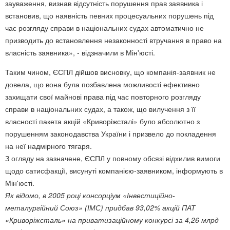
зауваження, визнав відсутність порушення прав заявника і
встановив, що наявність певних процесуальних порушень під
час розгляду справи в національних судах автоматично не
призводить до встановлення незаконності втручання в право на
власність заявника», - відзначили в Мін'юсті.
Таким чином, ЄСПЛ дійшов висновку, що компанія-заявник не
довела, що вона була позбавлена можливості ефективно
захищати свої майнові права під час повторного розгляду
справи в національних судах, а також, що вилучення з її
власності пакета акцій «Криворіжсталі» було абсолютно з
порушенням законодавства України і призвело до покладення
на неї надмірного тягаря.
З огляду на зазначене, ЄСПЛ у повному обсязі відхилив вимоги
щодо сатисфакції, висунуті компанією-заявником, інформують в
Мін'юсті.
Як відомо, в 2005 році консорціум «Інвестиційно-
металургійний Союз» (ІМС) придбав 93,02% акцій ПАТ
«Криворіжсталь» на приватизаційному конкурсі за 4,26 млрд