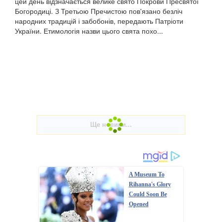
цей день відзначається велике свято Покрови Пресвятої
Богородиці. З Третьою Пречистою пов'язано безліч
народних традицій і забобонів, передають Патріоти
України. Етимологія назви цього свята похо...
A Museum To
Rihanna's Glory
Could Soon Be
Opened