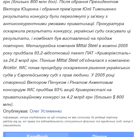
грн (близько 800 млн дол). Після обрання Президентом
Віктора Ющенка і обрання прем'єром Юлії Тимошенко
результати конкурсу були переглянуті у зв'язку з
антиконкурентними умовами приватизації. Прокуратура
оскаржила результати конкурсу, українські суди скасували ці
результати, і комбінат був виставлений на продаж
повторно. Металургійна компанія Mittal Steel в жовтні 2005
року придбала 93,2-відсотковий пакет ПАТ «Криворіжсталь»
за 24,2 млрд грн. Пізніше Mittal Steel об'єдналася з компанією
Arcelor. ІМС почав процедуру оскарження рішення українських
судів у Європейському суді з прав людини.
У 2005 році
створений Віктором Пінчуком і Рінатом Ахметовим
консорціум ІМС придбав 93% акцій Криворіжсталі на
приватизаційному конкурсі за 4,2 млрд грн (близько $ 800
млн).
Опублікував:
Олег Устименко
Інформація, котра опублікована на цій сторінці не має стосунку до редакції порталу
patrioty.org.ua, всі права та відповідальність стосуються фізичних та юридичних осіб, котрі її
оприлюднили.
FaceBook
Disqus