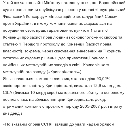
У той же час на сайті Мін'юсту наголошується, що Європейський
суд з прав людини опублікував рішення у справі «Індустріальний
Фінансовий Консорціум «Інвестиційно-металургійний Союз»
проти України», в якому компанія-заявник скаржилася на
порушення своїх прав, гарантованих пунктом 1 статті 6
Конвенції про захист прав людини і основоположних свобод та
статтею 1 Першого протоколу до Конвенції (захист права
власності), зокрема, через скасування винесених на її користь
остаточних судових рішень щодо приватизації одного з
найбільших металургійних заводів в світі - Криворізького
металургійного заводу («Криворіжсталь»).
Як зазначається, компанія-заявник, яка володіла 93,02%
акціонерного капіталу Криворіжсталі, вимагала 12,9 млрд дол.
США (близько 10 млрд євро) матеріального збитку, в основному
посилаючись на збільшення ціни Криворіжсталі, дохід,
отриманий компанією протягом періоду 2005-2007 рр, і втрату
дивідендів.
«По вказаній справі ЄСПЛ, взявши до уваги надані Урядом