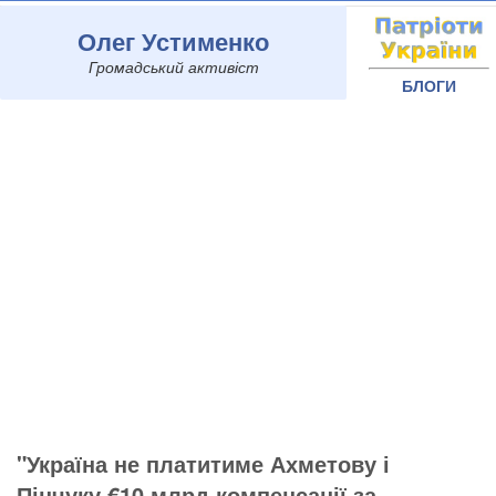
Олег Устименко
Громадський активіст
БЛОГИ
"Україна не платитиме Ахметову і
Пінчуку €10 млрд компенсації за