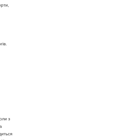
ерти,
гів.
оли з
а
диться