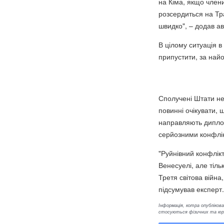
на Кіма, якщо члени
розсердиться на Тр
швидко", – додав ав
В цілому ситуація 
припустити, за най
Сполучені Штати не
повинні очікувати, 
направляють диплома
серйозними конфлі
"Руйнівний конфлікт
Венесуелі, але тіль
Третя світова війн
підсумував експерт.
Інформація, котра опублікован
стосуються фізичних та юрид