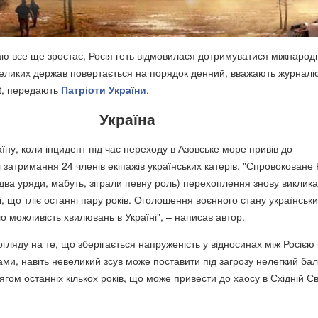
таю все ще зростає, Росія геть відмовилася дотримуватися міжнарод
великих держав повертається на порядок денний, вважають журналіс
st, передають
Патріоти України
.
Україна
аїну, коли інцидент під час переходу в Азовське море привів до
і затримання 24 членів екіпажів українських катерів. "Спровоковане
идва уряди, мабуть, зіграли певну роль) перехоплення знову виклик
і, що тліє останні пару років. Оголошення воєнного стану українськ
 можливість хвилювань в Україні", – написав автор.
огляду на те, що зберігається напруженість у відносинах між Росією 
и, навіть невеликий зсув може поставити під загрозу нелегкий бал
гом останніх кількох років, що може привести до хаосу в Східній Єв