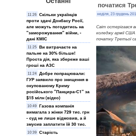
Останні
початися Тре
Скільки українців
неділя, 23 грудень 201
11:26
проти здачі Донбасу Росії,
але можуть погодитись на
Світ остерігався в
"заморожування" війни, -
коледжу армії США 
дані КМІС
початку Третьої св
Ви витрачаєте на
11:25
пальне на 30% більше!
Проста дія, яка збереже ваші
гроші на АЗС
Добре попрацювали:
11:24
ГУР заявило про знищення в
окупованому Криму
російського "Панцира-С1" за
$15 мілн (відео)
Газова компанія
10:49
вимагала з жінки 729 тис. грн
- суд не лише відмовив, а й
змусив заплатити їй 30 тис.
Старість
10:39