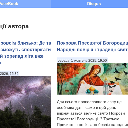
FaceBook
Disqus
ції автора
зовсім близько: Де та
Покрова Пресвятої Богородиц
 зможуть спостерігати
Народні повір'я і традиції свят
й зорепад літа вже
середа, 1 жовтень 2025, 19:50
я
2026, 15:32
Для всього православного світу це
особлива дат - саме в цей день
відзначається велике свято Покрови
Пресвятої Богородиці. З Третьою
Пречистою пов'язано безліч народни