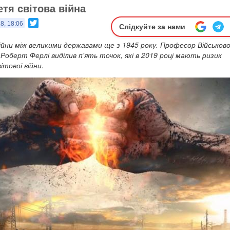
тя світова війна
Twitter
8, 18:06
Слідкуйте за нами
ійни між великими державами ще з 1945 року. Професор Військов
Роберт Ферлі виділив п'ять точок, які в 2019 році мають ризик
ітової війни.