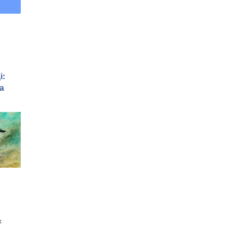
і:
а
х