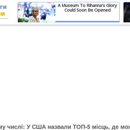
A Museum To Rihanna's Glory
Could Soon Be Opened
И
Детальніше
ому числі: У США назвали ТОП-5 місць, де мо