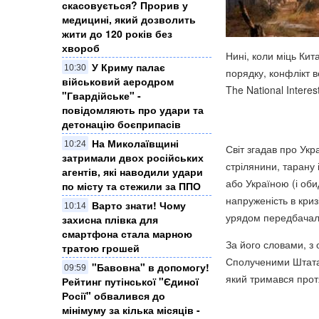
скасовується? Прорив у
медицині, який дозволить
жити до 120 років без
хвороб
Нині, коли міць Ки
У Криму палає
10:30
порядку, конфлікт 
військовий аеродром
The National Intere
"Гвардійське" -
повідомляють про удари та
детонацію боєприпасів
На Миколаївщині
10:24
Світ згадав про Укр
затримали двох російських
стрілянини, тарану 
агентів, які наводили удари
або Україною (і об
по місту та стежили за ППО
напруженість в криз
Варто знати! Чому
10:14
урядом передбачало
захисна плівка для
смартфона стала марною
За його словами, з 
тратою грошей
Сполученими Штатам
"Бавовна" в допомогу!
09:59
який тримався протя
Рейтинг путінської "Єдиної
Росії" обвалився до
мінімуму за кілька місяців -