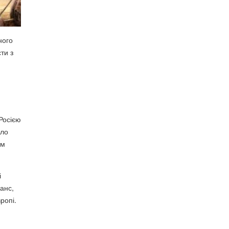
ного
ти з
 Росією
ало
им
і
анс,
ропі.