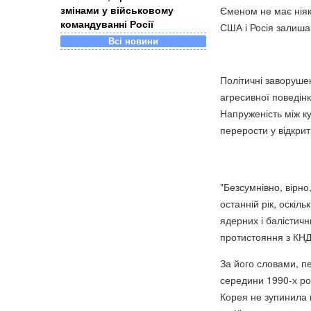
змінами у військовому
Єменом не має ніяки
командуванні Росії
США і Росія залиша
Всі новини
Політичні заворушен
агресивної поведінк
Напруженість між к
перерости у відкрит
"Безсумнівно, вірно
останній рік, оскі
ядерних і балістич
протистояння з КНД
За його словами, пе
середини 1990-х рок
Корея не зупинила 