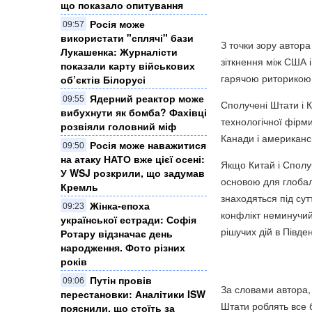
що показало опитування
Росія може
09:57
використати "сплячі" бази
З точки зору автор
Лукашенка: Журналісти
зіткнення між США 
показали карту військових
гарячою риторикою,
об’єктів Білорусі
Ядерний реактор може
09:55
Сполучені Штати і 
вибухнути як бомба? Фахівці
технологічної фірм
розвіяли головний міф
Канади і американс
Росія може наважитися
09:50
на атаку НАТО вже цієї осені:
Якщо Китай і Сполуч
У WSJ розкрили, що задумав
основою для глобал
Кремль
знаходяться під су
Жінка-епоха
09:23
конфлікт неминучий
української естради: Софія
рішучих дій в Півде
Ротару відзначає день
народження. Фото різних
років
Путін провів
09:06
За словами автора, 
перестановки: Аналітики ISW
Штати роблять все б
пояснили, що стоїть за