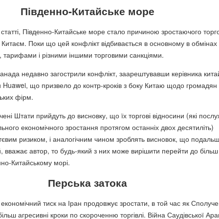
Південно-Китайське море
а статті, Південно-Китайське море стало причиною зростаючого торг
і Китаєм. Поки що цей конфлікт відбивається в основному в обмінах
 тарифами і різними іншими торговими санкціями.
Канада недавно загострили конфлікт, заарештувавши керівника кита
и Huawei, що призвело до контр-кроків з боку Китаю щодо громадян
ьких фірм.
ені Штати прийдуть до висновку, що їх торгові відносини (які посл
ьного економічного зростання протягом останніх двох десятиліть)
ттєвим ризиком, і аналогічним чином зроблять висновок, що подаль
, вважає автор, то будь-який з них може вирішити перейти до більш
нно-Китайському морі.
Перська затока
економічний тиск на Іран продовжує зростати, в той час як Сполуче
ільш агресивні кроки по скороченню торгівлі. Війна Саудівської Арав