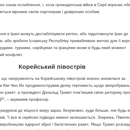
х ознак ослаблення, і, хоча громадянська війна в Сирії втрачає об
ються вірними своїм партнерам і довіреним особам.
ня в Ірані можуть дестабілізувати регіон, або підштовхнути Іран до
и, або зробити Ісламську Республіку привабливою метою для її воро
урдами, турками, сирійцями та іракцями може в будь-який момент
ий конфлікт.
Корейський півострів
, що напруженість на Корейському півострові значно знизилася за
льки Кім Чен Ин продемонстрував деяку терпимість щодо випробувань
них ракет, а президент Дональд Трамп пом'якшив свою риторику про
Р", – зауважив професор.
редумов до міцного миру зараз, безумовно, куди більше, ніж будь-к
ів. "І все ж серйозні підводні камені залишаються. Зокрема, Північн
виробництво ядерної зброї і балістичних ракет. Якщо Трамп розсер