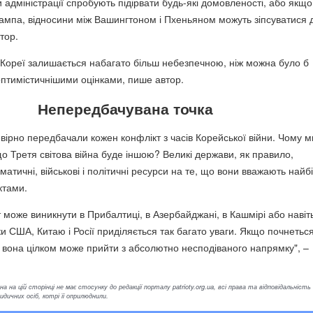
 адміністрації спробують підірвати будь-які домовленості, або якщо
ампа, відносини між Вашингтоном і Пхеньяном можуть зіпсуватися 
тор.
в Кореї залишається набагато більш небезпечною, ніж можна було б
оптимістичнішими оцінками, пише автор.
Непередбачувана точка
вірно передбачали кожен конфлікт з часів Корейської війни. Чому м
що Третя світова війна буде іншою? Великі держави, як правило,
тичні, військові і політичні ресурси на те, що вони вважають найб
ктами.
 може виникнути в Прибалтиці, в Азербайджані, в Кашмірі або навіт
ки США, Китаю і Росії приділяється так багато уваги. Якщо почнетьс
а, вона цілком може прийти з абсолютно несподіваного напрямку", –
а на цій сторінці не має стосунку до редакції порталу patrioty.org.ua, всі права та відповідальність
ичних осіб, котрі її оприлюднили.