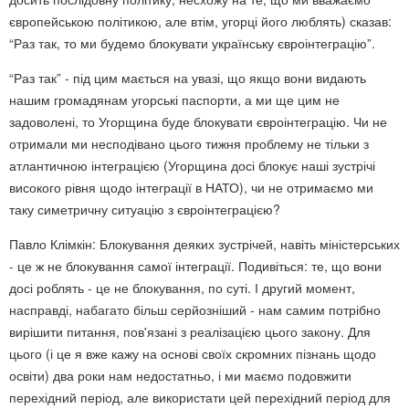
європейською політикою, але втім, угорці його люблять) сказав:
“Раз так, то ми будемо блокувати українську євроінтеграцію”.
“Раз так” - під цим мається на увазі, що якщо вони видають
нашим громадянам угорські паспорти, а ми ще цим не
задоволені, то Угорщина буде блокувати євроінтеграцію. Чи не
отримали ми несподівано цього тижня проблему не тільки з
атлантичною інтеграцією (Угорщина досі блокує наші зустрічі
високого рівня щодо інтеграції в НАТО), чи не отримаємо ми
таку симетричну ситуацію з євроінтеграцією?
Павло Клімкін: Блокування деяких зустрічей, навіть міністерських
- це ж не блокування самої інтеграції. Подивіться: те, що вони
досі роблять - це не блокування, по суті. І другий момент,
насправді, набагато більш серйозніший - нам самим потрібно
вирішити питання, пов'язані з реалізацією цього закону. Для
цього (і це я вже кажу на основі своїх скромних пізнань щодо
освіти) два роки нам недостатньо, і ми маємо подовжити
перехідний період, але використати цей перехідний період для