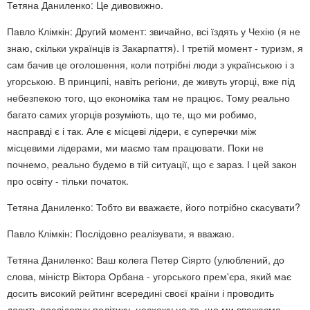
Тетяна Даниленко: Це дивовижно.
Павло Клімкін: Другий момент: звичайно, всі їздять у Чехію (я не
знаю, скільки українців із Закарпаття). І третій момент - туризм, я
сам бачив це оголошення, коли потрібні люди з українською і з
угорською. В принципі, навіть регіони, де живуть угорці, вже під
небезпекою того, що економіка там не працює. Тому реально
багато самих угорців розуміють, що те, що ми робимо,
насправді є і так. Але є місцеві лідери, є суперечки між
місцевими лідерами, ми маємо там працювати. Поки не
почнемо, реально будемо в тій ситуації, що є зараз. І цей закон
про освіту - тільки початок.
Тетяна Даниленко: Тобто ви вважаєте, його потрібно скасувати?
Павло Клімкін: Послідовно реалізувати, я вважаю.
Тетяна Даниленко: Ваш колега Петер Сіярто (улюблений, до
слова, міністр Віктора Орбана - угорського прем'єра, який має
досить високий рейтинг всередині своєї країни і проводить
досить послідовну політику, несхожу на те, що ми вважаємо