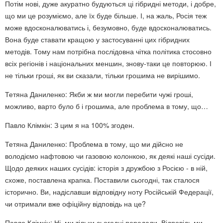
Потім нові, дуже акуратно будуються ці гібридні методи, і добре,
що ми це розуміємо, але їх буде більше. І, на жаль, Росія теж
може вдосконалюватись і, безумовно, буде вдосконалюватись.
Вона буде ставати кращою у застосуванні цих гібридних
методів. Тому нам потрібна послідовна чітка політика стосовно
всіх регіонів і національних меншин, знову-таки це повторюю. І
не тільки гроші, як ви сказали, тільки грошима не вирішимо.
Тетяна Даниленко: Якби ж ми могли перебити чужі гроші,
можливо, варто було б і грошима, але проблема в тому, що…
Павло Клімкін: З цим я на 100% згоден.
Тетяна Даниленко: Проблема в тому, що ми дійсно не
володіємо нафтовою чи газовою колонкою, як деякі наші сусіди.
Щодо деяких наших сусідів: історія з дружбою з Росією - в ній,
схоже, поставлена крапка. Поставили сьогодні, так сталося
історично. Ви, надіславши відповідну ноту Російській Федерації,
чи отримали вже офіційну відповідь на це?
Павло Клімкін: Ні, ми тільки сьогодні передали. Відповідь ми