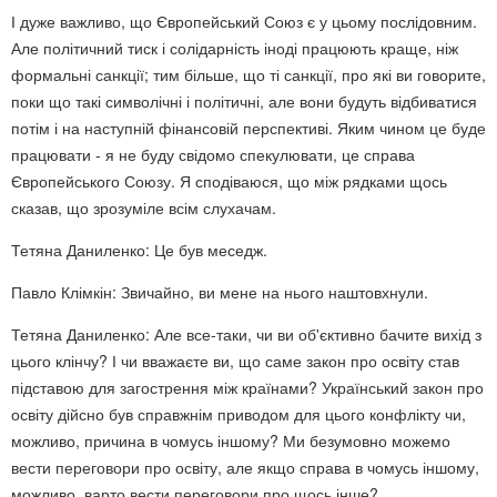
І дуже важливо, що Європейський Союз є у цьому послідовним.
Але політичний тиск і солідарність іноді працюють краще, ніж
формальні санкції; тим більше, що ті санкції, про які ви говорите,
поки що такі символічні і політичні, але вони будуть відбиватися
потім і на наступній фінансовій перспективі. Яким чином це буде
працювати - я не буду свідомо спекулювати, це справа
Європейського Союзу. Я сподіваюся, що між рядками щось
сказав, що зрозуміле всім слухачам.
Тетяна Даниленко: Це був меседж.
Павло Клімкін: Звичайно, ви мене на нього наштовхнули.
Тетяна Даниленко: Але все-таки, чи ви об'єктивно бачите вихід з
цього клінчу? І чи вважаєте ви, що саме закон про освіту став
підставою для загострення між країнами? Український закон про
освіту дійсно був справжнім приводом для цього конфлікту чи,
можливо, причина в чомусь іншому? Ми безумовно можемо
вести переговори про освіту, але якщо справа в чомусь іншому,
можливо, варто вести переговори про щось інше?