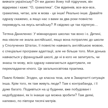
вивчати українську? От ми даємо йому той підручник, він
відкриває і каже: “О, граматика”. Сім відмінків, все-все-все,
граматика, читає, але ж мова - це інше! Реально інше. Давайте
одразу скажемо, а якщо нас з вами за два роки повністю
переведуть на якусь китайську? Я свідомо це так підтягую…
Тетяна Даниленко: У міжнародних школах так воно і є. Дитині,
яка ніколи не знала англійської, якщо вона потрапляє до школи
у Сполучених Штатах, її повністю навчають англійською мовою,
є спеціальні програми адаптації, але не більше того. Моя донька
навчається у французькій школі, де ні в кого не запитують, чи
знаєш ти мову, всіх одразу намагаються адаптувати, не
перекладаючи нічого. Це загальносвітова практика.
Павло Клімкін: Згоден, це класна теза, але в Закарпатті ситуація
інша. Крім того, як там живуть люди? Там є контрабанда, і її
дуже багато. Подивіться на ці будинки, вже побудовані і
недобудовані, як їх інакше ще можна зробити? Там деякі,
напевно, по півтори тисячі метрів.