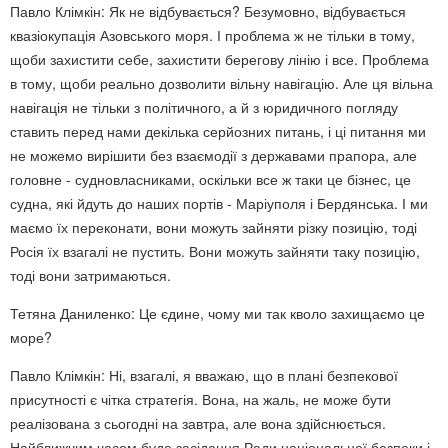
Павло Клімкін: Як не відбувається? Безумовно, відбувається
квазіокупація Азовського моря. І проблема ж не тільки в тому,
щоби захистити себе, захистити берегову лінію і все. Проблема
в тому, щоби реально дозволити вільну навігацію. Але ця вільна
навігація не тільки з політичного, а й з юридичного погляду
ставить перед нами декілька серйозних питань, і ці питання ми
не можемо вирішити без взаємодії з державами прапора, але
головне - судновласниками, оскільки все ж таки це бізнес, це
судна, які йдуть до наших портів - Маріуполя і Бердянська. І ми
маємо їх переконати, вони можуть зайняти різку позицію, тоді
Росія їх взагалі не пустить. Вони можуть зайняти таку позицію,
тоді вони затримаються.
Тетяна Даниленко: Це єдине, чому ми так кволо захищаємо це
море?
Павло Клімкін: Ні, взагалі, я вважаю, що в плані безпекової
присутності є чітка стратегія. Вона, на жаль, не може бути
реалізована з сьогодні на завтра, але вона здійснюється.
Найближчим часом буде засідання Ради національної безпеки і