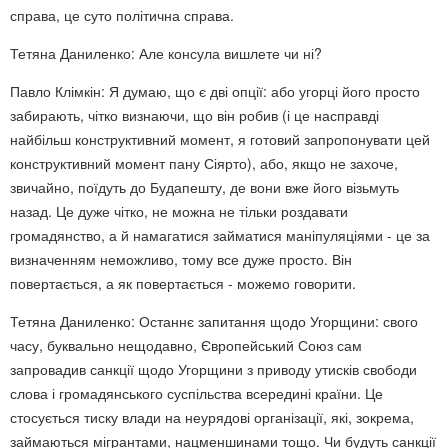
справа, це суто політична справа.
Тетяна Даниленко: Але консула вишлете чи ні?
Павло Клімкін: Я думаю, що є дві опції: або угорці його просто
забирають, чітко визнаючи, що він робив (і це насправді
найбільш конструктивний момент, я готовий запропонувати цей
конструктивний момент пану Сіярто), або, якщо не захоче,
звичайно, поїдуть до Будапешту, де вони вже його візьмуть
назад. Це дуже чітко, не можна не тільки роздавати
громадянство, а й намагатися займатися маніпуляціями - це за
визначенням неможливо, тому все дуже просто. Він
повертається, а як повертається - можемо говорити.
Тетяна Даниленко: Останнє запитання щодо Угорщини: свого
часу, буквально нещодавно, Європейський Союз сам
запровадив санкції щодо Угорщини з приводу утисків свободи
слова і громадянського суспільства всередині країни. Це
стосується тиску влади на неурядові організації, які, зокрема,
займаються мігрантами, нацменшинами тощо. Чи будуть санкції