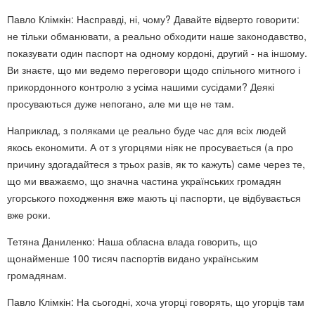
Павло Клімкін: Насправді, ні, чому? Давайте відверто говорити:
не тільки обманювати, а реально обходити наше законодавство,
показувати один паспорт на одному кордоні, другий - на іншому.
Ви знаєте, що ми ведемо переговори щодо спільного митного і
прикордонного контролю з усіма нашими сусідами? Деякі
просуваються дуже непогано, але ми ще не там.
Наприклад, з поляками це реально буде час для всіх людей
якось економити. А от з угорцями ніяк не просувається (а про
причину здогадайтеся з трьох разів, як то кажуть) саме через те,
що ми вважаємо, що значна частина українських громадян
угорського походження вже мають ці паспорти, це відбувається
вже роки.
Тетяна Даниленко: Наша обласна влада говорить, що
щонайменше 100 тисяч паспортів видано українським
громадянам.
Павло Клімкін: На сьогодні, хоча угорці говорять, що угорців там