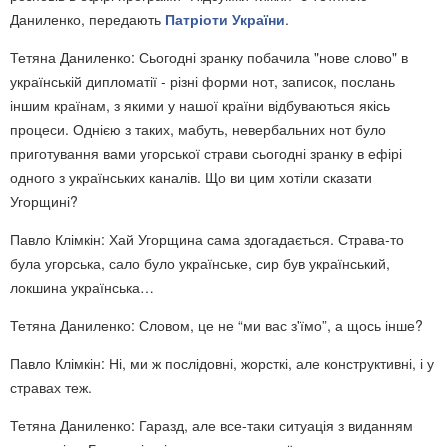
Даниленко, передають
Патріоти України
.
Тетяна Даниленко: Сьогодні зранку побачила "нове слово" в
українській дипломатії - різні форми нот, записок, послань
іншим країнам, з якими у нашої країни відбуваються якісь
процеси. Однією з таких, мабуть, невербальних нот було
приготування вами угорської страви сьогодні зранку в ефірі
одного з українських каналів. Що ви цим хотіли сказати
Угорщині?
Павло Клімкін: Хай Угорщина сама здогадається. Страва-то
була угорська, сало було українське, сир був український,
локшина українська…
Тетяна Даниленко: Словом, це не “ми вас з'їмо”, а щось інше?
Павло Клімкін: Ні, ми ж послідовні, жорсткі, але конструктивні, і у
стравах теж.
Тетяна Даниленко: Гаразд, але все-таки ситуація з виданням