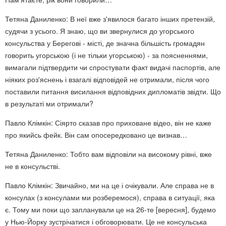
Тетяна Даниленко: В неї вже з'явилося багато інших претензій,
судячи з усього. Я знаю, що ви звернулися до угорського
консульства у Берегові - місті, де значна більшість громадян
говорить угорською (і не тільки угорською) - за поясненнями,
вимагали підтвердити чи спростувати факт видачі паспортів, але
ніяких роз'яснень і взагалі відповідей не отримали, після чого
поставили питання висилання відповідних дипломатів звідти. Що
в результаті ми отримали?
Павло Клімкін: Сіярто сказав про приховане відео, він не каже
про якийсь фейк. Він сам опосередковано це визнав…
Тетяна Даниленко: Тобто вам відповіли на високому рівні, вже
не в консульстві.
Павло Клімкін: Звичайно, ми на це і очікували. Але справа не в
консулах (з консулами ми розберемося), справа в ситуації, яка
є. Тому ми поки що запланували це на 26-те [вересня], будемо
у Нью-Йорку зустрічатися і обговорювати. Це не консульська