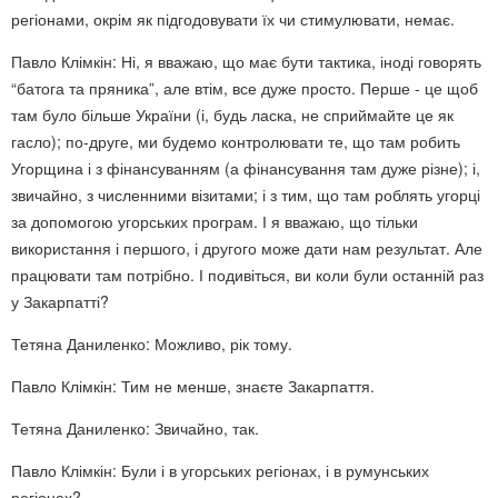
регіонами, окрім як підгодовувати їх чи стимулювати, немає.
Павло Клімкін: Ні, я вважаю, що має бути тактика, іноді говорять
“батога та пряника”, але втім, все дуже просто. Перше - це щоб
там було більше України (і, будь ласка, не сприймайте це як
гасло); по-друге, ми будемо контролювати те, що там робить
Угорщина і з фінансуванням (а фінансування там дуже різне); і,
звичайно, з численними візитами; і з тим, що там роблять угорці
за допомогою угорських програм. І я вважаю, що тільки
використання і першого, і другого може дати нам результат. Але
працювати там потрібно. І подивіться, ви коли були останній раз
у Закарпатті?
Тетяна Даниленко: Можливо, рік тому.
Павло Клімкін: Тим не менше, знаєте Закарпаття.
Тетяна Даниленко: Звичайно, так.
Павло Клімкін: Були і в угорських регіонах, і в румунських
регіонах?