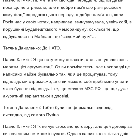
поки що не отримали, але я добре пам'ятаю різні російські
комунікації впродовж цього періоду, я добре пам'ятаю, коли
Росія нас у своїх нотах, наприклад, звинувачувала, уявіть собі, в
порушенні Будапештського меморандуму, оскільки те, що
відбувалося на Майдані - це “свідомий путч”…
Тетяна Даниленко: До НАТО.
Павло Клімкін: Я цю ноту можу показати, хтось не уявляє весь
маразм цієї аргументації. От ви посміхаєтесь, але насправді це
написано майже буквально так, як я це процитував, тому
відповідь ми отримаємо, але ви можете собі приблизно уявити,
якою буде ця відповідь. І те, що сказало МЗС РФ - це ще дуже
акуратний варіант такої відповіді.
Тетяна Даниленко: Тобто були і неформальні відповіді,
очевидно, від самого Путіна.
Павло Клімкін: Я їх не чув стосовно договору, але цей договір за
визначенням не може існувати. Одна з ваших колег кілька днів