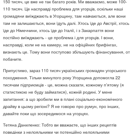
150 тисяч, це вже не так багато років. Ми вважаємо, може 100-
110 тисяч. Це насправді проблема для угорців, оскільки наші
громадяни виїжджають в Угорщину, там навчаються, але вони
там не залишаються, вони їдуть далі. Хтось їде до Австрії, хтось
їде до Німеччини, хтось їде до Італії, і з Закарпаття вони
постійно виїжджають - це проблема і для угорців. І вони,
насправді, коли не на камеру, не на офіційних брифінгах,
визнають це. Тому вони поступово збільшують фінансування, от
побачите.
Припустимо, зараз 110 тисяч українських громадян угорського
походження. Тільки минулого року Угорщина допомогла 22
тисячам підприємців - це, можна сказати, кожному п'ятому (я
статистикою не буду займатися), кожній родині. У мене
запитання: а що зробили ми в плані соціально-економічного
драйву в цьому регіоні? Я не говорю про румун, про інших,
давайте поки що зосередимося на угорцях.
Тетяна Даниленко: Тобто ви вважаєте, що інших рецептів
поведінки з нелояльними чи потенційно нелояльними