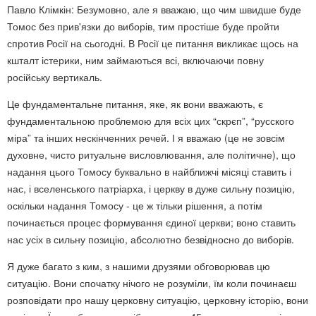
Павло Клімкін: Безумовно, але я вважаю, що чим швидше буде
Томос без прив'язки до виборів, тим простіше буде пройти
спротив Росії на сьогодні. В Росії це питання викликає щось на
кшталт істерики, ним займаються всі, включаючи повну
російську вертикаль.
Це фундаментальне питання, яке, як вони вважають, є
фундаментальною проблемою для всіх цих “скрєп”, “русского
міра” та інших нескінченних речей. І я вважаю (це не зовсім
духовне, чисто ритуальне висловлювання, але політичне), що
надання цього Томосу буквально в найближчі місяці ставить і
нас, і вселенського патріарха, і церкву в дуже сильну позицію,
оскільки надання Томосу - це ж тільки рішення, а потім
починається процес формування єдиної церкви; воно ставить
нас усіх в сильну позицію, абсолютно безвідносно до виборів.
Я дуже багато з ким, з нашими друзями обговорював цю
ситуацію. Вони спочатку нічого не розуміли, їм коли починаєш
розповідати про нашу церковну ситуацію, церковну історію, вони