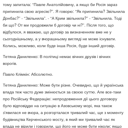
тому запитала: “Павле Анатолійовичу, а якщо би Росія зараз
припинила свою агресію?”. Я говорю: “Як припинила? Звільнила
Донбас?” - “Звільнила”. - “А Крим звільнила?” - “Звільнила. Тоді
би що? От ми продовжили б договір чи ні?”. Після того, що
відбулося, я вважаю, що договір за визначенням вже не у
сьогоднішньому, а у вчорашньому вигляді не може існувати.
Колись, можливо, коли буде інша Росія, буде інший договір.
Тетяна Даниленко: В політиці немає вічних друзів і вічних
ворогів.
Павло Клімкін: Абсолютно.
Тетяна Даниленко: Може бути різне. Очевидно, що й українська
влада теж часто дуже змінюється за своєю суттю. Але все-таки
про Російську Федерацію: непродовження дії цього договору
було відповіддю на ситуацію в Азовському морі, яка також
з'явилася не вчора, а розгорталася тривалий час, ще з моменту
будівництва Керченського мосту, в який ми тривалий час як
влада не вірили і говорили, що його не може бути ніколи; якщо