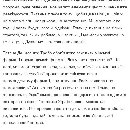
оборони, буде рішення, але багато елементів цього рішення вже
реалізуються. Питання тільки в тому, щоби ця навігація... Ми ж
не можемо піти, наприклад, на загострення. Ми можемо, але
тоді ці порти будуть зовсім відрізані. Тому це питання не тільки
стратегії, так, як ми робимо, а й тактики, і ми маємо зважати на
те, як це відбувається і стосовно цих портів.
Тетяна Даниленко: Треба обов'язково зачепити мінський
формат і нормандський формат. Яка у них перспектива? Що
далі, чи зможе Україна після, зокрема, загибелі ватажка однієї з
так званих "республік" продовжити спілкуватися в
нормандському форматі, при тому, що Росія заявила про
неможливість? Але хотіла би розпочати з іншого: Томос на
автокефалію Української православної церкви вже став одним із
векторів зовнішньої політики України, якщо можна так
висловитися. Розгорілася справжня дипломатична боротьба за
те, коли буде наданий Томос на автокефалію Української
православної церкви.