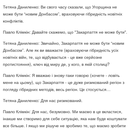
Тетяна Даниленко: Ви свого часу сказали, що Угорщина не
може бути “новим Донбасом”, враховуючи гібридність новітніх
конфліктів.
Павло Клімкін: Давайте скажемо, що "Закарпаття не може бути".
Тетяна Даниленко: Звичайно, Закарпаття не може бути “новим
Донбасом”. Але як ви вважаєте (враховуючи гібридність усіх
новітніх війн, те, що відбувається - це вже серйозне
протистояння), ключ від миру де, у кого, в якій столиці?
Павло Клімкін: Я вважаю і знову-таки говорю (хочете - ловіть
мене на цьому), що Закарпаття - це дуже ризикований регіон з
погляду гібридних методів, весь регіон. Це стосується…
Тетяна Даниленко: Для нас ризикований.
Павло Клімкін: Для нас, безумовно. Ми маємо в це вкластися,
інакше ми створимо для себе ситуацію, яка нам буде коштувати
все більше. І якщо ми рішуче не зробимо те, що маємо зробити