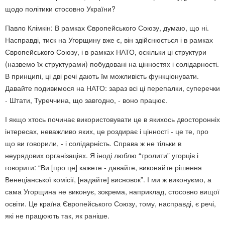
щодо політики стосовно України?
Павло Клімкін: В рамках Європейського Союзу, думаю, що ні.
Насправді, тиск на Угорщину вже є, він здійснюється і в рамках
Європейського Союзу, і в рамках НАТО, оскільки ці структури
(назвемо їх структурами) побудовані на цінностях і солідарності.
В принципі, ці дві речі дають їм можливість функціонувати.
Давайте подивимося на НАТО: зараз всі ці перепалки, суперечки
- Штати, Туреччина, що завгодно, - воно працює.
І якщо хтось починає використовувати це в якихось двосторонніх
інтересах, неважливо яких, це роздирає і цінності - це те, про
що ви говорили, - і солідарність. Справа ж не тільки в
неурядових організаціях. Я іноді люблю “тролити” угорців і
говорити: “Ви [про це] кажете - давайте, виконайте рішення
Венеціанської комісії, [надайте] висновок”. І ми ж виконуємо, а
сама Угорщина не виконує, зокрема, наприклад, стосовно вищої
освіти. Це країна Європейського Союзу, тому, насправді, є речі,
які не працюють так, як раніше.