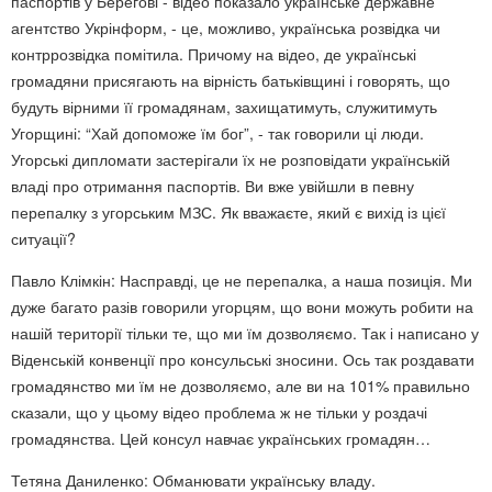
паспортів у Берегові - відео показало українське державне
агентство Укрінформ, - це, можливо, українська розвідка чи
контррозвідка помітила. Причому на відео, де українські
громадяни присягають на вірність батьківщині і говорять, що
будуть вірними її громадянам, захищатимуть, служитимуть
Угорщині: “Хай допоможе їм бог”, - так говорили ці люди.
Угорські дипломати застерігали їх не розповідати українській
владі про отримання паспортів. Ви вже увійшли в певну
перепалку з угорським МЗС. Як вважаєте, який є вихід із цієї
ситуації?
Павло Клімкін: Насправді, це не перепалка, а наша позиція. Ми
дуже багато разів говорили угорцям, що вони можуть робити на
нашій території тільки те, що ми їм дозволяємо. Так і написано у
Віденській конвенції про консульські зносини. Ось так роздавати
громадянство ми їм не дозволяємо, але ви на 101% правильно
сказали, що у цьому відео проблема ж не тільки у роздачі
громадянства. Цей консул навчає українських громадян…
Тетяна Даниленко: Обманювати українську владу.