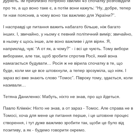
дуріють. Їм приблизно потрібно хвилин 45 спочатку розповідати
про те, а що воно таке є, а потім вони кажуть: “Ну, добре, тепер
ти нам пояснив, а чому воно так важливо для України?”.
І насправді це питання важить набагато більше, ніж багато
інших. І, звичайно, у ньому є певний політичний вимір; звичайно,
в ньому є щось інше, але воно важливе і для вірян. Я,
наприклад, чув: “А от як, а чому?” - і всі це чують. Тому вибори
виборами, але так, щоб зробити спротив Росії, який вона
намагається будувати… Росія ж не вірила спочатку в те, що
буде, коли ми це все штовхнули, а тепер зрозуміла, що ніяк. І
зараз всі вже знають слово “Томос”. Півроку тому, здається, коли
називали…
Тетяна Даниленко: Мабуть, ніхто не знав, про що йдеться.
Павло Клімкін: Ніхто не знав, а от зараз - Томос. Але справа не в
Томосі, хоча для мене це питання перше, і це штовхне процес
створення, і тут дуже важливо зробити так, щоби це було від
позитиву, а як - будемо говорити окремо.