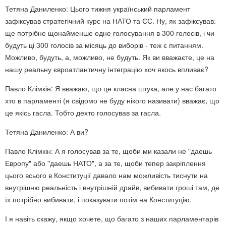
Тетяна Даниленко: Цього тижня український парламент
зафіксував стратегічний курс на НАТО та ЄС. Ну, як зафіксував:
ще потрібне щонайменше одне голосування в 300 голосів, і чи
будуть ці 300 голосів за місяць до виборів - теж є питанням.
Можливо, будуть, а, можливо, не будуть. Як ви вважаєте, це на
нашу реальну євроатлантичну інтеграцію хоч якось впливає?
Павло Клімкін: Я вважаю, що це класна штука, але у нас багато
хто в парламенті (я свідомо не буду нікого називати) вважає, що
це якісь гасла. Тобто дехто голосував за гасла.
Тетяна Даниленко: А ви?
Павло Клімкін: А я голосував за те, щоби ми казали не "даешь
Европу" або "даешь НАТО", а за те, щоби тепер закріплення
цього всього в Конституції давало нам можливість тиснути на
внутрішню реальність і внутрішній драйв, вибивати гроші там, де
їх потрібно вибивати, і показувати потім на Конституцію.
І я навіть скажу, якщо хочете, що багато з наших парламентарів