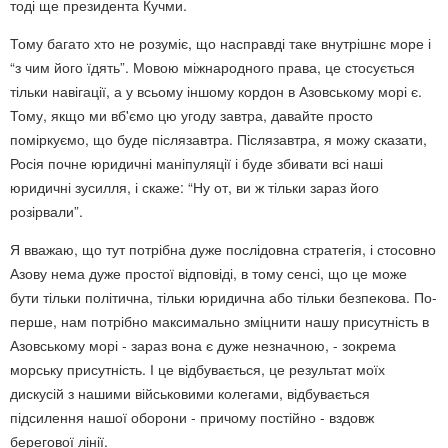
тоді ще президента Кучми.
Тому багато хто не розуміє, що насправді таке внутрішнє море і
“з чим його їдять”. Мовою міжнародного права, це стосується
тільки навігації, а у всьому іншому кордон в Азовському морі є.
Тому, якщо ми вб'ємо цю угоду завтра, давайте просто
поміркуємо, що буде післязавтра. Післязавтра, я можу сказати,
Росія почне юридичні маніпуляції і буде збивати всі наші
юридичні зусилля, і скаже: “Ну от, ви ж тільки зараз його
розірвали”.
Я вважаю, що тут потрібна дуже послідовна стратегія, і стосовно
Азову нема дуже простої відповіді, в тому сенсі, що це може
бути тільки політична, тільки юридична або тільки безпекова. По-
перше, нам потрібно максимально зміцнити нашу присутність в
Азовському морі - зараз вона є дуже незначною, - зокрема
морську присутність. І це відбувається, це результат моїх
дискусій з нашими військовими колегами, відбувається
підсилення нашої оборони - причому постійно - вздовж
берегової лінії.