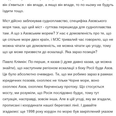
він з'явиться - він впаде, а якщо він впаде, то по ньому не будуть
їздити тощо.
Міст дійсно заблокував судноплавство, специфіка Азовського
моря така, що цей міст - суттєва перешкода для судноплавства
там. А що з Азовським морем? У нас є домовленість про те, що
це спільне море двох країн, і МЗС тривалий час говорило, що не
можна чіпати цю домовленість, не можна чіпати цю угоду, тому
що це може призвести до ескалації. Яка зараз позиція?
Павло Клімкін: По-перше, я казав (і дуже давно казав, це можна
знайти), що наступним регіоном ескалації з боку Росії буде Азов.
Це було абсолютно очевидно. Те, що ми робимо зараз в рамках
юридичних позовів, охоплює не тільки Чорне море, воно
охоплює Азов, охоплює Керченську протоку. Що стосується
мосту, ми розуміли, що Росія послідовно будує, тому тут
ситуація, насправді, зовсім інша. Але в цій угоді, яку ви згадали,
прописані і координати нашої берегової лінії. І давайте
згадаємо: ще 1998 року кордон по морю був закріплений указом