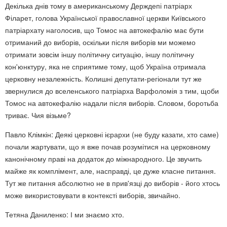
Декілька днів тому в американському Держдепі патріарх
Філарет, голова Української православної церкви Київського
патріархату наголосив, що Томос на автокефалію має бути
отриманий до виборів, оскільки після виборів ми можемо
отримати зовсім іншу політичну ситуацію, іншу політичну
кон'юнктуру, яка не сприятиме тому, щоб Україна отримала
церковну незалежність. Колишні депутати-регіонали тут же
звернулися до вселенського патріарха Варфоломія з тим, щоби
Томос на автокефалію надали після виборів. Словом, боротьба
триває. Чия візьме?
Павло Клімкін: Деякі церковні ієрархи (не буду казати, хто саме)
почали жартувати, що я вже почав розумітися на церковному
канонічному праві на додаток до міжнародного. Це звучить
майже як комплімент, але, насправді, це дуже класне питання.
Тут же питання абсолютно не в прив'язці до виборів - його хтось
може використовувати в контексті виборів, звичайно.
Тетяна Даниленко: І ми знаємо хто.