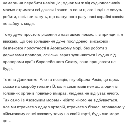
намагання перебити навігацію; однак ми ж від судновласників
маємо отримати всі докази і заяви, а вони цього іноді не хочуть
робити, оскільки кажуть, що наступного разу наші кораблі зовсім
не зайдуть сюди.
Тому дуже простого рішення з навігацією немає, і, в принципі, я
вважаю, що без збільшення дуже послідовної військової і
безпекової присутності в Азовському морі, без роботи з
державами прапора, оскільки зараз зупиняються і судна під
прапорами країн Європейського Союзу, воно працювати не
буде.
Тетяна Даниленко: Але та позиція, яку обрала Росія, це щось
схоже на хворобу гепатит B, коли симптомів немає, а один із
головних органів повільно вмирає, людина не відчуває нічого.
Так само і з Азовським морем - нібито нічого не відбувається,
але ми втрачаємо одну з артерій, втрачаємо бізнес, втрачаємо у
військовому сенсі важливу точку на своїй карті, будь-яке море -
це…