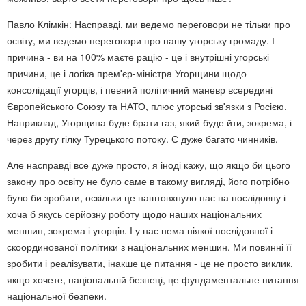
Павло Клімкін: Насправді, ми ведемо переговори не тільки про
освіту, ми ведемо переговори про нашу угорську громаду. І
причина - ви на 100% маєте рацію - це і внутрішні угорські
причини, це і логіка прем'єр-міністра Угорщини щодо
консолідації угорців, і певний політичний маневр всередині
Європейського Союзу та НАТО, плюс угорські зв'язки з Росією.
Наприклад, Угорщина буде брати газ, який буде йти, зокрема, і
через другу гілку Турецького потоку. Є дуже багато чинників.
Але насправді все дуже просто, я іноді кажу, що якщо би цього
закону про освіту не було саме в такому вигляді, його потрібно
було би зробити, оскільки це наштовхнуло нас на послідовну і
хоча б якусь серйозну роботу щодо наших національних
меншин, зокрема і угорців. І у нас нема ніякої послідовної і
скоординованої політики з національних меншин. Ми повинні її
зробити і реалізувати, інакше це питання - це не просто виклик,
якщо хочете, національній безпеці, це фундаментальне питання
національної безпеки.