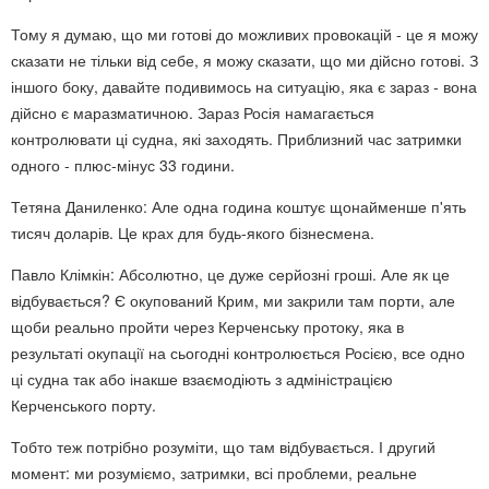
Тому я думаю, що ми готові до можливих провокацій - це я можу
сказати не тільки від себе, я можу сказати, що ми дійсно готові. З
іншого боку, давайте подивимось на ситуацію, яка є зараз - вона
дійсно є маразматичною. Зараз Росія намагається
контролювати ці судна, які заходять. Приблизний час затримки
одного - плюс-мінус 33 години.
Тетяна Даниленко: Але одна година коштує щонайменше п'ять
тисяч доларів. Це крах для будь-якого бізнесмена.
Павло Клімкін: Абсолютно, це дуже серйозні гроші. Але як це
відбувається? Є окупований Крим, ми закрили там порти, але
щоби реально пройти через Керченську протоку, яка в
результаті окупації на сьогодні контролюється Росією, все одно
ці судна так або інакше взаємодіють з адміністрацією
Керченського порту.
Тобто теж потрібно розуміти, що там відбувається. І другий
момент: ми розуміємо, затримки, всі проблеми, реальне