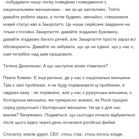
- побудувати нашу логіку поведінки і поводження з
національними меншинами, - ми за це заплатимо. Тобто
давайте робити зараз, а потім будемо, звичайно, створювати
новий статус-кво в Закарпатті. Це наше серйозне завдання не
тільки стосовно Закарпаття, давайте згадаємо Буковину,
давайте згадаємо багато речей, але Закарпаття просто зараз всі
обговорюють. Давайте не забувати, що це не єдине, що у нас є,
нам потрібно над цим працювати.
Тетяна Даниленко: А що наступне може з'явитися?
Павло Клімкін: Є інші регіони, де у нас є національні меншини.
Там є свої проблеми, я не буду порівнювати ці проблеми, я
свідомо кажу - не порівнюю, але у нас є румунська меншина, є
болгарська меншина, ми прекрасно знаємо, як Росія працює
серед румунської і болгарської меншини. Чи це є для нас
виклик? Безумовно. Подивіться, що сьогодні почало відбуватися:
після цього відео через день почалися російські фейки.
Спочатку зовсім дурні: СБУ, хтось стає, хтось когось кладе.