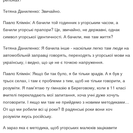
Тетяна Даниленко: Звичайно.
Павло Клімкін: А бачили той годинник з угорським часом, а
бачили угорські прапори? Це, звичайно, не державні, однак
символ угорської ідентичності. А бачили, яке там життя?
Тетяна Даниленко: Я бачила інше - наскільки легко там люди на
автомобільній заправці говорять, переходять з угорської мови на
українську, і видно, що це не є точкою напруження.
Павло Клімкін: Якщо би так було, я би тільки зрадів. А я був у
трьох селах, і там є проблеми з тим, щоб не тільки говорити, а
розуміти. Я пам'ятаю ту гімназію в Береговому, коли в 11 класі
вчителі перекладають мої запитання, хоча учні дуже хочуть
поговорити. І якщо ми там не прийдемо з новими методиками…
От що ми робили всі ці роки? В радянські роки вони хоч
розуміли якусь російську.
А зараз яка є методика, щоб угорських малюків зацікавити