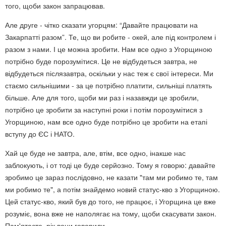
того, щоби закон запрацював.
Але друге - чітко сказати угорцям: “Давайте працювати на
Закарпатті разом”. Те, що ви робите - окей, але під контролем і
разом з нами. І це можна зробити. Нам все одно з Угорщиною
потрібно буде порозумітися. Це не відбудеться завтра, не
відбудеться післязавтра, оскільки у нас теж є свої інтереси. Ми
стаємо сильнішими - за це потрібно платити, сильніші платять
більше. Але для того, щоби ми раз і назавжди це зробили,
потрібно це зробити за наступні роки і потім порозумітися з
Угорщиною, нам все одно буде потрібно це зробити на етапі
вступу до ЄС і НАТО.
Хай це буде не завтра, але, втім, все одно, інакше нас
заблокують, і от тоді це буде серйозно. Тому я говорю: давайте
зробимо це зараз послідовно, не казати "там ми робимо те, там
ми робимо те", а потім знайдемо новий статус-кво з Угорщиною.
Цей статус-кво, який був до того, не працює, і Угорщина це вже
розуміє, вона вже не наполягає на тому, щоби скасувати закон.
Пам'ятаєте, рік вони говорили…