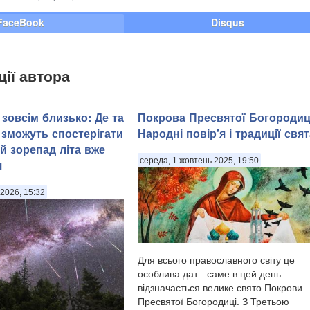
FaceBook
Disqus
ції автора
зовсім близько: Де та
Покрова Пресвятої Богородиц
 зможуть спостерігати
Народні повір'я і традиції свят
й зорепад літа вже
середа, 1 жовтень 2025, 19:50
я
2026, 15:32
Для всього православного світу це
особлива дат - саме в цей день
відзначається велике свято Покрови
Пресвятої Богородиці. З Третьою