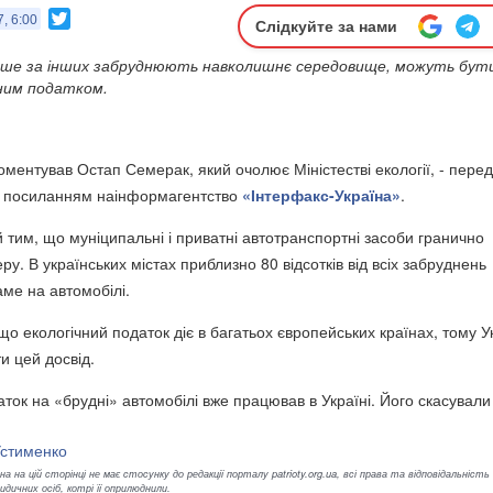
Twitter
, 6:00
Слідкуйте за нами
ільше за інших забруднюють навколишнє середовище, можуть бут
чним податком.
коментував Остап Семерак, який очолює Міністестві екології, - пере
 посиланням наінформагентство
«Інтерфакс-Україна»
.
 тим, що муніципальні і приватні автотранспортні засоби гранично
. В українських містах приблизно 80 відсотків від всіх забруднень
аме на автомобілі.
о екологічний податок діє в багатьох європейських країнах, тому Ук
и цей досвід.
ток на «брудні» автомобілі вже працював в Україні. Його скасували
Устименко
а на цій сторінці не має стосунку до редакції порталу patrioty.org.ua, всі права та відповідальність
ичних осіб, котрі її оприлюднили.