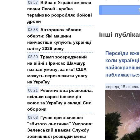
Війна в Україні змінила
08:57
плани Японії - країна
терміново розробляє бойові
дрони
Авторинок збавив
08:38
Інші публіка
оберти: Які машини
найчастіше купують українці
влітку 2026 року
Персеїди вже 
Трамп зосереджений
08:30
коли українці
на війні з Іраном: Шамшур
найяскравіши
назвав умову, за якої США
наближаєтьс
можуть переключити увагу
на Україну
середа, 15 липень 
Решетилова розповіла,
08:21
скільки наразі іноземців
воює за Україну у складі Сил
оборони
Гучне при значення
08:03
"збитого льотчика" Умерова:
Зеленський вважає Службу
зовнішньої розвідки менш