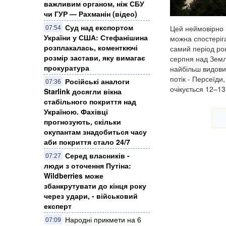
важливим органом, ніж СБУ
чи ГУР — Рахманін (відео)
Суд над експортом
Цей неймовірно 
07:54
України у США: Стефанішина
можна спостеріга
розплакалась, коменткючі
самий період рок
розмір застави, яку вимагає
серпня над Земл
прокуратура
найбільш видови
потік - Персеїди
Російські аналоги
07:36
очікується 12–13
Starlink досягли вікна
стабільного покриття над
Україною. Фахівці
прогнозують, скільки
окупантам знадобиться часу
аби покриття стало 24/7
Серед власників -
07:27
люди з оточення Путіна:
Wildberries може
збанкрутувати до кінця року
через удари, - військовий
експерт
Народні прикмети на 6
07:09