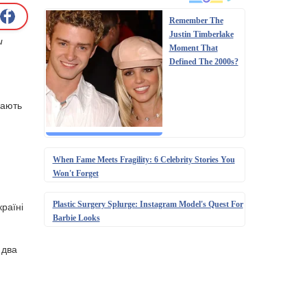
Remember The
Justin Timberlake
и
Moment That
Defined The 2000s?
дають
When Fame Meets Fragility: 6 Celebrity Stories You
Won't Forget
Plastic Surgery Splurge: Instagram Model's Quest For
раїні
Barbie Looks
 два