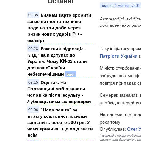
Останні
неділя, 1 жовтень 2017
Киянам варто зробити
09:35
Автомобілі, які б
запас питної та технічної
обкладені екологі
води на три доби через
ризик нових ударів РФ -
експерт
Таку ініціативу про
Ракетний підрозділ
09:23
КНДР на підступах до
Патріоти України
з
України: Чому KN-23 стали
для нашої країни
Міністр стурбований
небезпечнішими
Блог
забруднює атмосферу
Оце так: На
повітря припадає с
09:15
Полтавщині мобілізували
чоловіка після інсульту -
Семерак зазначив, щ
Лубінець вимагає перевірки
необхідно перейнят
"Нова пошта" за
09:06
Нагадаємо, що пода
втрату коштовної посилки
роки тому.
заплатить всього 500 грн: У
чому причина і що слід знати
Опублікував:
Олег 
всім
Інформація, котра опублікован
стосуються фізичних та юрид