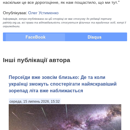
наскільки це все дорогоцінне, як нам пощастило, що ми тут."
Опублікував:
Олег Устименко
Інформація, котра опублікована на цій сторінці не має стосунку до редакції порталу
patrioty.org.ua, всі права та відповідальність стосуються фізичних та юридичних осіб, котрі її
оприлюднили.
FaceBook
Disqus
Інші публікації автора
Персеїди вже зовсім близько: Де та коли
українці зможуть спостерігати найяскравіший
зорепад літа вже наближається
середа, 15 липень 2026, 15:32