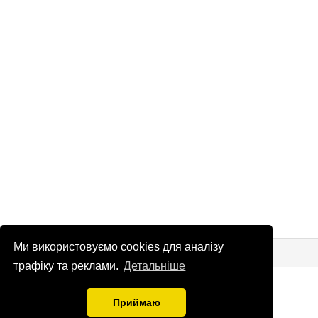
Ми використовуємо cookies для аналізу
© Патріоти України 2026
Правова інформація
трафіку та реклами.
Детальніше
info
@
patrioty.org.ua
Приймаю