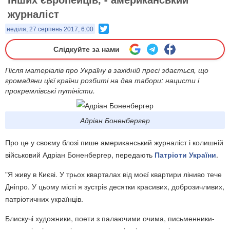
журналіст
Twitter
неділя, 27 серпень 2017, 6:00
Слідкуйте за нами
Після матеріалів про Україну в західній пресі здається, що
громадяни цієї країни розбиті на два табори: нацисти і
прокремлівські путіністи.
Адріан Боненбергер
Про це у своєму блозі пише американський журналіст і колишній
військовий Адріан Боненбергер, передають
Патріоти України
.
"Я живу в Києві. У трьох кварталах від моєї квартири ліниво тече
Дніпро. У цьому місті я зустрів десятки красивих, доброзичливих,
патріотичних українців.
Блискучі художники, поети з палаючими очима, письменники-