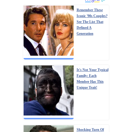
Remember These
Iconic '90s Couples?
See The List That
Defined A
Generation
It's Not Your Typical
Family: Each
Member Has This
Unique Trait!
Shocking Turn Of