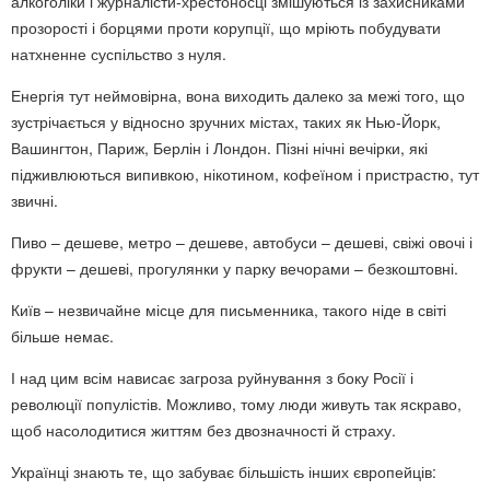
алкоголіки і журналісти-хрестоносці змішуються із захисниками
прозорості і борцями проти корупції, що мріють побудувати
натхненне суспільство з нуля.
Енергія тут неймовірна, вона виходить далеко за межі того, що
зустрічається у відносно зручних містах, таких як Нью-Йорк,
Вашингтон, Париж, Берлін і Лондон. Пізні нічні вечірки, які
підживлюються випивкою, нікотином, кофеїном і пристрастю, тут
звичні.
Пиво – дешеве, метро – дешеве, автобуси – дешеві, свіжі овочі і
фрукти – дешеві, прогулянки у парку вечорами – безкоштовні.
Київ – незвичайне місце для письменника, такого ніде в світі
більше немає.
І над цим всім нависає загроза руйнування з боку Росії і
революції популістів. Можливо, тому люди живуть так яскраво,
щоб насолодитися життям без двозначності й страху.
Українці знають те, що забуває більшість інших європейців: