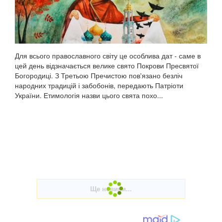
Для всього православного світу це особлива дат - саме в
цей день відзначається велике свято Покрови Пресвятої
Богородиці. З Третьою Пречистою пов'язано безліч
народних традицій і забобонів, передають Патріоти
України. Етимологія назви цього свята похо...