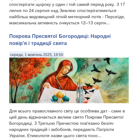
спостерігати щороку у один і той самий період року. З 17
липня по 24 серпня над Землею спостерігатиметься
найбільш видовищний літній метеорний потік - Персеїди,
максимальна активність очікується 12–13 серпн...
Покрова Пресвятої Богородиці: Народні
повір'я і традиції свята
середа, 1 жовтень 2025, 19:50
Для всього православного світу це особлива дат - саме в
цей день відзначається велике свято Покрови Пресвятої
Богородиці. З Третьою Пречистою пов'язано безліч
народних традицій і забобонів, передають Патріоти
України. Етимологія назви цього свята похо...