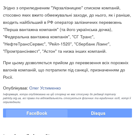
Згідно з оприлюдненим "Укрзалізницею" списком компаній,
стосовно яких вжито обмежувальні заходи, до нього, як і раніше,
входить найбільший в РФ оператор залізничних перевезень
"Перша вантажна компанія" (та його українська дочка),
"Федеральна вантажна компанія", "СГ Транс",
"НефтеТрансСервис", "Рейл-1520", "Сбербанк Лізинг",
"Промтрансінвест", "Астон" та низка інших компаній.
При цьому дозволяється прийом до перевезення всіх порожніх
вагонів компаній, що потрапили під санкції, призначенням до
Росії.
Опублікував:
Олег Устименко
Інформація, котра опублікована на цій сторінці не має стосунку до редакції порталу
patrioty.org.ua, всі права та відповідальність стосуються фізичних та юридичних осіб, котрі її
оприлюднили.
FaceBook
Disqus