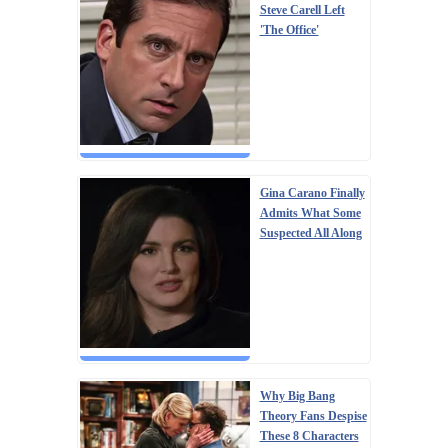
Steve Carell Left
'The Office'
Gina Carano Finally
Admits What Some
Suspected All Along
Why Big Bang
Theory Fans Despise
These 8 Characters