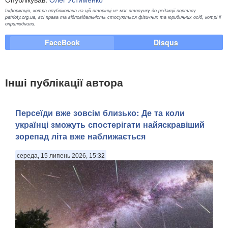
Інформація, котра опублікована на цій сторінці не має стосунку до редакції порталу
patrioty.org.ua, всі права та відповідальність стосуються фізичних та юридичних осіб, котрі її
оприлюднили.
FaceBook
Disqus
Інші публікації автора
Персеїди вже зовсім близько: Де та коли
українці зможуть спостерігати найяскравіший
зорепад літа вже наближається
середа, 15 липень 2026, 15:32