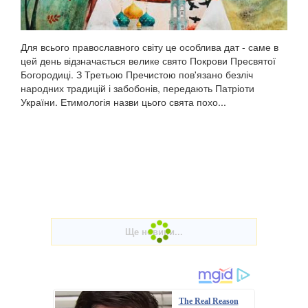
Для всього православного світу це особлива дат - саме в
цей день відзначається велике свято Покрови Пресвятої
Богородиці. З Третьою Пречистою пов'язано безліч
народних традицій і забобонів, передають Патріоти
України. Етимологія назви цього свята похо...
The Real Reason