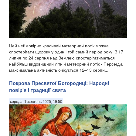
Цей неймовірно красивий метеорний потік можна
спостерігати щороку у один і той самий період року. З 17
липня по 24 серпня над Землею спостерігатиметься
найбільш видовищний літній метеорний потік - Персеїди,
максимальна активність очікується 12–13 серпн...
Покрова Пресвятої Богородиці: Народні
повір'я і традиції свята
середа, 1 жовтень 2025, 19:50