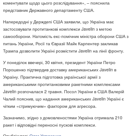
коментувати щодо цього розслідування», – пояснила
представник Державного департаменту США.
Напередодні у Держдепі США заявили, що Україна має
застосовувати протитанкові комплекси Javelin з метою
самооборони. Натомість екс-помічник міністра оборони США з
питань України, Росії та Євразії Майк Карпентер закликав
Трампа дозволити Україні розмістити Javelin на лінії фронту.
У понеділок ввечері, 30 квітня, президент України Петро
Порошенко підтвердив доставку американських Javelin в
Україну. Практична підготовка української армії з
американськими протитанковими ракетними комплексами
Javelin розпочалася 2 травня. Посол України в США Валерій
Чалий пояснив, що надання американських Javelin Україні є
чітким «стримуючим» фактором для агресора.
Зазначимо, згідно з домовленостями Україна отримала 210
ракет і відповідні переносні пускові комплекси.
Опублікував:
Олег Устименко