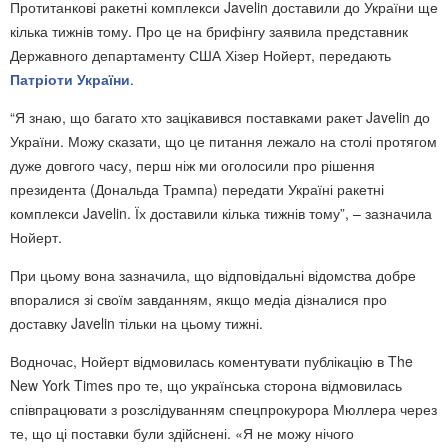
Протитанкові ракетні комплекси Javelin доставили до України ще
кілька тижнів тому. Про це на брифінгу заявила представник
Державного департаменту США Хізер Нойерт, передають
Патріоти України
.
“Я знаю, що багато хто зацікавився поставками ракет Javelin до
України. Можу сказати, що це питання лежало на столі протягом
дуже довгого часу, перш ніж ми оголосили про рішення
президента (Дональда Трампа) передати Україні ракетні
комплекси Javelin. Їх доставили кілька тижнів тому”, – зазначила
Нойерт.
При цьому вона зазначила, що відповідальні відомства добре
впоралися зі своїм завданням, якщо медіа дізналися про
доставку Javelin тільки на цьому тижні.
Водночас, Нойерт відмовилась коментувати публікацію в The
New York Times про те, що українська сторона відмовилась
співпрацювати з розслідуванням спецпрокурора Мюллера через
те, що ці поставки були здійснені. «Я не можу нічого