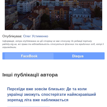
Опублікував:
Олег Устименко
Інформація, котра опублікована на цій сторінці не має стосунку до редакції порталу
patrioty.org.ua, всі права та відповідальність стосуються фізичних та юридичних осіб, котрі її
оприлюднили.
FaceBook
Disqus
Інші публікації автора
Персеїди вже зовсім близько: Де та коли
українці зможуть спостерігати найяскравіший
зорепад літа вже наближається