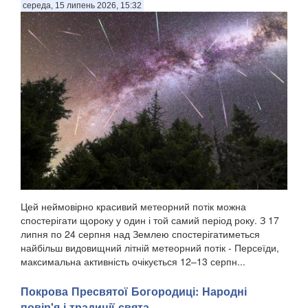
середа, 15 липень 2026, 15:32
Цей неймовірно красивий метеорний потік можна
спостерігати щороку у один і той самий період року. З 17
липня по 24 серпня над Землею спостерігатиметься
найбільш видовищний літній метеорний потік - Персеїди,
максимальна активність очікується 12–13 серпн...
Покрова Пресвятої Богородиці: Народні
повір'я і традиції свята